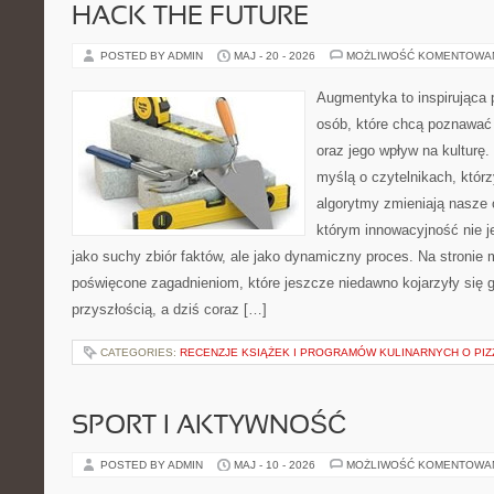
HACK THE FUTURE
POSTED BY ADMIN
MAJ - 20 - 2026
MOŻLIWOŚĆ KOMENTOWA
Augmentyka to inspirująca p
osób, które chcą poznawać ś
oraz jego wpływ na kulturę.
myślą o czytelnikach, którzy
algorytmy zmieniają nasze 
którym innowacyjność nie j
jako suchy zbiór faktów, ale jako dynamiczny proces. Na stronie
poświęcone zagadnieniom, które jeszcze niedawno kojarzyły się g
przyszłością, a dziś coraz […]
CATEGORIES:
RECENZJE KSIĄŻEK I PROGRAMÓW KULINARNYCH O PIZ
SPORT I AKTYWNOŚĆ
POSTED BY ADMIN
MAJ - 10 - 2026
MOŻLIWOŚĆ KOMENTOWA