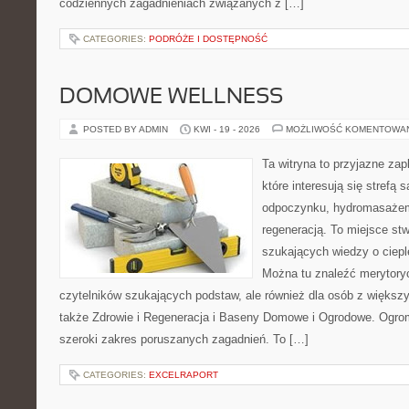
codziennych zagadnieniach związanych z […]
CATEGORIES:
PODRÓŻE I DOSTĘPNOŚĆ
DOMOWE WELLNESS
POSTED BY ADMIN
KWI - 19 - 2026
MOŻLIWOŚĆ KOMENTOWA
Ta witryna to przyjazne zap
które interesują się strefą 
odpoczynku, hydromasażem
regeneracją. To miejsce st
szukających wiedzy o cieple
Można tu znaleźć merytoryc
czytelników szukających podstaw, ale również dla osób z więks
także Zdrowie i Regeneracja i Baseny Domowe i Ogrodowe. Ogro
szeroki zakres poruszanych zagadnień. To […]
CATEGORIES:
EXCELRAPORT