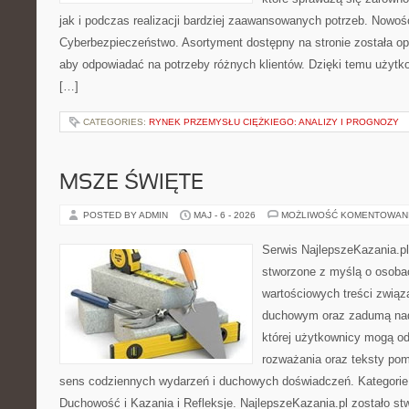
jak i podczas realizacji bardziej zaawansowanych potrzeb. Nowoś
Cyberbezpieczeństwo. Asortyment dostępny na stronie została o
aby odpowiadać na potrzeby różnych klientów. Dzięki temu użytk
[…]
CATEGORIES:
RYNEK PRZEMYSŁU CIĘŻKIEGO: ANALIZY I PROGNOZY
MSZE ŚWIĘTE
POSTED BY ADMIN
MAJ - 6 - 2026
MOŻLIWOŚĆ KOMENTOWAN
Serwis NajlepszeKazania.p
stworzone z myślą o osobac
wartościowych treści związ
duchowym oraz zadumą nad
której użytkownicy mogą od
rozważania oraz teksty pom
sens codziennych wydarzeń i duchowych doświadczeń. Kategorie n
Duchowość i Kazania i Refleksje. NajlepszeKazania.pl zostało s