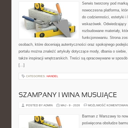
Serwis tworzony pod marką
nowoczesna platforma, któr
do codzienności, estetyki i
wskazówek. Odwiedzający m
rozbudowane materiały, kt
funkcjonowaniu. Strona zos
osobach, które doceniają autentyczności oraz spokojnego podejśc
portalu można znaleźć artykuły dotyczące mody, dbania o siebie
także inspiracji wnętrzarskich. Treści są opracowywane w sposób
[…]
CATEGORIES:
HANDEL
SZAMPANY I WINA MUSUJĄCE
POSTED BY ADMIN
MAJ - 9 - 2026
MOŻLIWOŚĆ KOMENTOWAN
Barman z Warszawy to nowo
poświęcona obsłudze barma