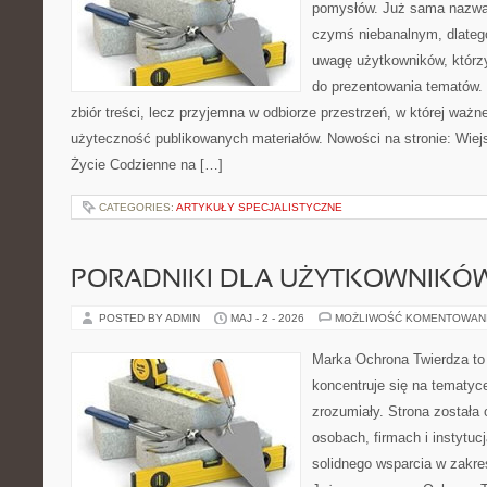
pomysłów. Już sama nazwa 
czymś niebanalnym, dlateg
uwagę użytkowników, którzy
do prezentowania tematów. 
zbiór treści, lecz przyjemna w odbiorze przestrzeń, w której ważn
użyteczność publikowanych materiałów. Nowości na stronie: Wiejsk
Życie Codzienne na […]
CATEGORIES:
ARTYKUŁY SPECJALISTYCZNE
PORADNIKI DLA UŻYTKOWNIKÓ
POSTED BY ADMIN
MAJ - 2 - 2026
MOŻLIWOŚĆ KOMENTOWAN
Marka Ochrona Twierdza to 
koncentruje się na tematy
zrozumiały. Strona została
osobach, firmach i instytuc
solidnego wsparcia w zakre