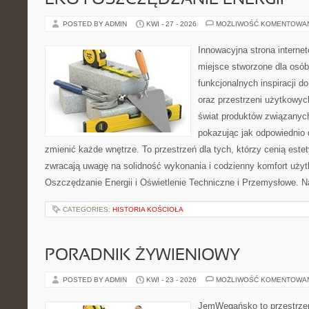
EKO I OSZCZĘDZANIE ENERGII
POSTED BY ADMIN
KWI - 27 - 2026
MOŻLIWOŚĆ KOMENTOWA
Innowacyjna strona intern
miejsce stworzone dla osób
funkcjonalnych inspiracji d
oraz przestrzeni użytkowyc
świat produktów związanych
pokazując jak odpowiednio 
zmienić każde wnętrze. To przestrzeń dla tych, którzy cenią este
zwracają uwagę na solidność wykonania i codzienny komfort użyt
Oszczędzanie Energii i Oświetlenie Techniczne i Przemysłowe. N
CATEGORIES:
HISTORIA KOŚCIOŁA
PORADNIK ŻYWIENIOWY
POSTED BY ADMIN
KWI - 23 - 2026
MOŻLIWOŚĆ KOMENTOWA
JemWegańsko to przestrzeń