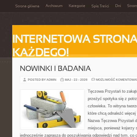
Archiwum
Kategorie
Dni
Stron
Strona główna
Spis Treści
INTERNETOWA STRONA
KAŻDEGO!
NOWINKI I BADANIA
POSTED BY ADMIN
MAJ - 23 - 2026
MOŻLIWOŚĆ KOMENTOWA
Tęczowa Przystań to zakąte
przeżyć spotyka się z pot
człowieka. To witryna twor
które chcą odnaleźć więcej
Nazwa Tęczowa Przystań d
miejsca, ponieważ kojarzy 
jednocześnie zaprasza do poszukiwania odpowiedzi nad tym, co d