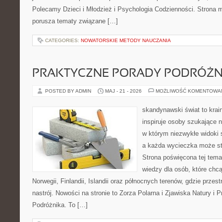
Polecamy Dzieci i Młodzież i Psychologia Codzienności. Strona m
porusza tematy związane […]
CATEGORIES:
NOWATORSKIE METODY NAUCZANIA
PRAKTYCZNE PORADY PODRÓŻN
POSTED BY ADMIN
MAJ - 21 - 2026
MOŻLIWOŚĆ KOMENTOWA
skandynawski świat to krain
inspiruje osoby szukające 
w którym niezwykłe widoki s
a każda wycieczka może stać
Strona poświęcona tej tema
wiedzy dla osób, które chcą
Norwegii, Finlandii, Islandii oraz północnych terenów, gdzie przes
nastrój. Nowości na stronie to Zorza Polarna i Zjawiska Natury i 
Podróżnika. To […]