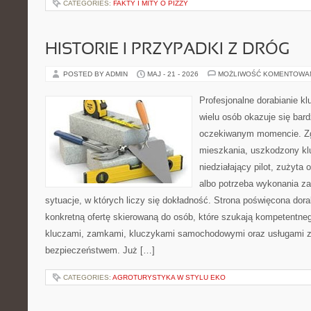
CATEGORIES:
FAKTY I MITY O PIZZY
HISTORIE I PRZYPADKI Z DRÓG
POSTED BY ADMIN
MAJ - 21 - 2026
MOŻLIWOŚĆ KOMENTOWA
Profesjonalne dorabianie kl
wielu osób okazuje się bar
oczekiwanym momencie. Zg
mieszkania, uszkodzony k
niedziałający pilot, zużyt
albo potrzeba wykonania z
sytuacje, w których liczy się dokładność. Strona poświęcona dora
konkretną ofertę skierowaną do osób, które szukają kompetentne
kluczami, zamkami, kluczykami samochodowymi oraz usługami 
bezpieczeństwem. Już […]
CATEGORIES:
AGROTURYSTYKA W STYLU EKO