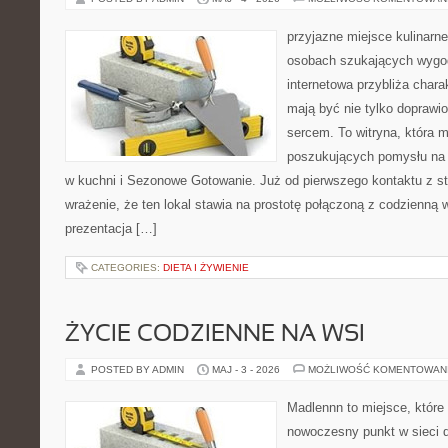
przyjazne miejsce kulinarne 
osobach szukających wygod
internetowa przybliża chara
mają być nie tylko doprawi
sercem. To witryna, która 
poszukujących pomysłu na 
w kuchni i Sezonowe Gotowanie. Już od pierwszego kontaktu z s
wrażenie, że ten lokal stawia na prostotę połączoną z codzienną 
prezentacja […]
CATEGORIES:
DIETA I ŻYWIENIE
ŻYCIE CODZIENNE NA WSI
POSTED BY ADMIN
MAJ - 3 - 2026
MOŻLIWOŚĆ KOMENTOWAN
Madlennn to miejsce, które
nowoczesny punkt w sieci 