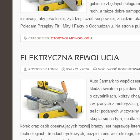
gubienie zbędnych kilogram
ruch, a także dobre samopo
inspiracji, aby jeść lepiej, żyć lżej i czuć się pewniej, znajdzie 
Polecam Przepisy Fit i Mity i Fakty o Odchudzaniu. Na stronie p
CATEGORIES:
OTORYNOLARYNGOLOGIA
ELEKTRYCZNA REWOLUCJA
POSTED BY ADMIN
KWI - 21 - 2026
MOŻLIWOŚĆ KOMENTOWA
Auto Jarmark to współczesn
śledzą światem pojazdów. 
o czytelnikach, którzy chc
związanych z motoryzacją, 
treści podanych w czytelny
skupia się na tym, co dla 
kółek oraz osób obserwujących rozwój branży jest naprawdę inte
technologiach, trendach rynkowych, bezpieczeństwie, ekologii, t