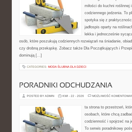
miłości do kuchni roślinnej
codziennego jedzenia. To p
spotyka się z praktyczności
jadłospis oparty na roślinac
lekka i jednocześnie sycąca.
osób, które poszukują codziennych rozwiązań na śniadanie, obiad
czy drobną przekąskę. Zobacz także Dla Początkujących i Przepis
dominują […]
CATEGORIES:
MODA ŚLUBNA DLA DZIECI
PORADNIKI ODCHUDZANIA
POSTED BY ADMIN
KWI - 22 - 2026
MOŻLIWOŚĆ KOMENTOWA
ta strona to przestrzeń, kt
osobach, które chcą zadbać
codzienność i spojrzeć na 
To serwis poradnikowy poś