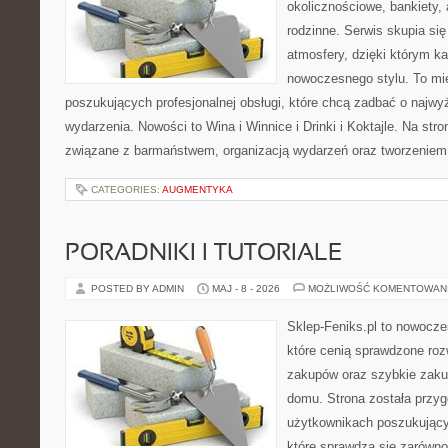
okolicznościowe, bankiety, 
rodzinne. Serwis skupia się
atmosfery, dzięki którym k
nowoczesnego stylu. To mi
poszukujących profesjonalnej obsługi, które chcą zadbać o naj
wydarzenia. Nowości to Wina i Winnice i Drinki i Koktajle. Na str
związane z barmaństwem, organizacją wydarzeń oraz tworzeniem
CATEGORIES:
AUGMENTYKA
PORADNIKI I TUTORIALE
POSTED BY ADMIN
MAJ - 8 - 2026
MOŻLIWOŚĆ KOMENTOWAN
Sklep-Feniks.pl to nowocze
które cenią sprawdzone roz
zakupów oraz szybkie zak
domu. Strona została przy
użytkownikach poszukujący
które sprawdzą się zarówn