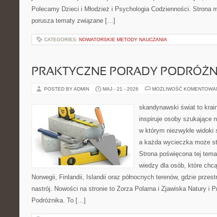
Polecamy Dzieci i Młodzież i Psychologia Codzienności. Strona m
porusza tematy związane […]
CATEGORIES:
NOWATORSKIE METODY NAUCZANIA
PRAKTYCZNE PORADY PODRÓŻN
POSTED BY ADMIN
MAJ - 21 - 2026
MOŻLIWOŚĆ KOMENTOWA
skandynawski świat to krain
inspiruje osoby szukające 
w którym niezwykłe widoki s
a każda wycieczka może stać
Strona poświęcona tej tema
wiedzy dla osób, które chcą
Norwegii, Finlandii, Islandii oraz północnych terenów, gdzie przes
nastrój. Nowości na stronie to Zorza Polarna i Zjawiska Natury i 
Podróżnika. To […]