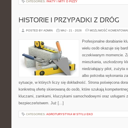
CATEGORIES:
FAKTY I MITY O PIZZY
HISTORIE I PRZYPADKI Z DRÓG
POSTED BY ADMIN
MAJ - 21 - 2026
MOŻLIWOŚĆ KOMENTOWA
Profesjonalne dorabianie kl
wielu osób okazuje się bar
oczekiwanym momencie. Zg
mieszkania, uszkodzony k
niedziałający pilot, zużyt
albo potrzeba wykonania z
sytuacje, w których liczy się dokładność. Strona poświęcona dora
konkretną ofertę skierowaną do osób, które szukają kompetentne
kluczami, zamkami, kluczykami samochodowymi oraz usługami 
bezpieczeństwem. Już […]
CATEGORIES:
AGROTURYSTYKA W STYLU EKO