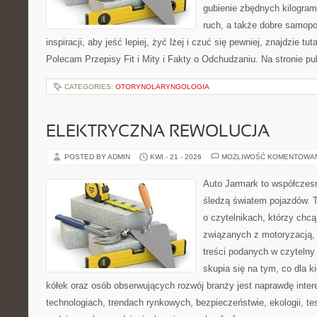
gubienie zbędnych kilogram
ruch, a także dobre samopo
inspiracji, aby jeść lepiej, żyć lżej i czuć się pewniej, znajdzie 
Polecam Przepisy Fit i Mity i Fakty o Odchudzaniu. Na stronie p
CATEGORIES:
OTORYNOLARYNGOLOGIA
ELEKTRYCZNA REWOLUCJA
POSTED BY ADMIN
KWI - 21 - 2026
MOŻLIWOŚĆ KOMENTOWA
Auto Jarmark to współczesn
śledzą światem pojazdów. 
o czytelnikach, którzy chc
związanych z motoryzacją, 
treści podanych w czytelny
skupia się na tym, co dla 
kółek oraz osób obserwujących rozwój branży jest naprawdę inte
technologiach, trendach rynkowych, bezpieczeństwie, ekologii, t