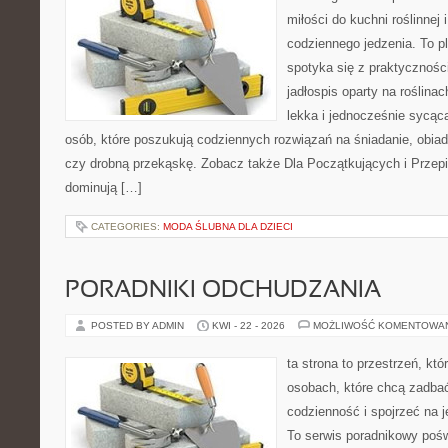
miłości do kuchni roślinnej
codziennego jedzenia. To p
spotyka się z praktyczności
jadłospis oparty na roślinac
lekka i jednocześnie sycąca.
osób, które poszukują codziennych rozwiązań na śniadanie, obiad
czy drobną przekąskę. Zobacz także Dla Początkujących i Przepis
dominują […]
CATEGORIES:
MODA ŚLUBNA DLA DZIECI
PORADNIKI ODCHUDZANIA
POSTED BY ADMIN
KWI - 22 - 2026
MOŻLIWOŚĆ KOMENTOWA
ta strona to przestrzeń, kt
osobach, które chcą zadbać
codzienność i spojrzeć na 
To serwis poradnikowy poś