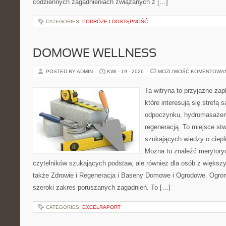
codziennych zagadnieniach związanych z […]
CATEGORIES:
PODRÓŻE I DOSTĘPNOŚĆ
DOMOWE WELLNESS
POSTED BY ADMIN
KWI - 19 - 2026
MOŻLIWOŚĆ KOMENTOWA
Ta witryna to przyjazne zap
które interesują się strefą 
odpoczynku, hydromasażem
regeneracją. To miejsce st
szukających wiedzy o cieple
Można tu znaleźć merytoryc
czytelników szukających podstaw, ale również dla osób z więks
także Zdrowie i Regeneracja i Baseny Domowe i Ogrodowe. Ogro
szeroki zakres poruszanych zagadnień. To […]
CATEGORIES:
EXCELRAPORT