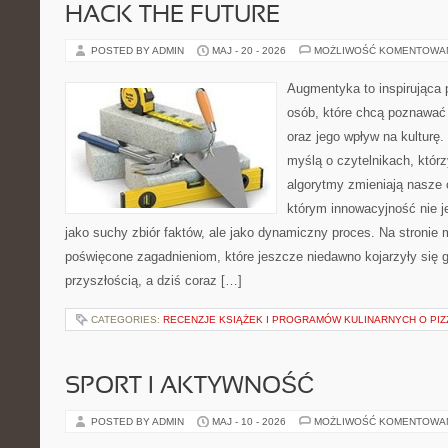
HACK THE FUTURE
POSTED BY ADMIN
MAJ - 20 - 2026
MOŻLIWOŚĆ KOMENTOWA
Augmentyka to inspirująca p
osób, które chcą poznawać ś
oraz jego wpływ na kulturę.
myślą o czytelnikach, którzy
algorytmy zmieniają nasze 
którym innowacyjność nie j
jako suchy zbiór faktów, ale jako dynamiczny proces. Na stronie
poświęcone zagadnieniom, które jeszcze niedawno kojarzyły się g
przyszłością, a dziś coraz […]
CATEGORIES:
RECENZJE KSIĄŻEK I PROGRAMÓW KULINARNYCH O PIZ
SPORT I AKTYWNOŚĆ
POSTED BY ADMIN
MAJ - 10 - 2026
MOŻLIWOŚĆ KOMENTOWA