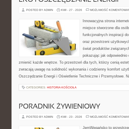
EKO I OSZCZĘDZANIE ENERGII
POSTED BY ADMIN
KWI - 27 - 2026
MOŻLIWOŚĆ KOMENTOWA
Innowacyjna strona intern
miejsce stworzone dla osób
funkcjonalnych inspiracji d
oraz przestrzeni użytkowyc
świat produktów związanych
pokazując jak odpowiednio 
zmienić każde wnętrze. To przestrzeń dla tych, którzy cenią este
zwracają uwagę na solidność wykonania i codzienny komfort użyt
Oszczędzanie Energii i Oświetlenie Techniczne i Przemysłowe. N
CATEGORIES:
HISTORIA KOŚCIOŁA
PORADNIK ŻYWIENIOWY
POSTED BY ADMIN
KWI - 23 - 2026
MOŻLIWOŚĆ KOMENTOWA
JemWegańsko to przestrzeń