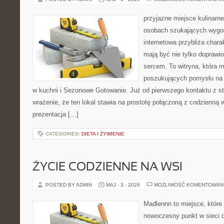
przyjazne miejsce kulinarne 
osobach szukających wygod
internetowa przybliża chara
mają być nie tylko doprawi
sercem. To witryna, która 
poszukujących pomysłu na 
w kuchni i Sezonowe Gotowanie. Już od pierwszego kontaktu z s
wrażenie, że ten lokal stawia na prostotę połączoną z codzienną 
prezentacja […]
CATEGORIES:
DIETA I ŻYWIENIE
ŻYCIE CODZIENNE NA WSI
POSTED BY ADMIN
MAJ - 3 - 2026
MOŻLIWOŚĆ KOMENTOWAN
Madlennn to miejsce, które
nowoczesny punkt w sieci 