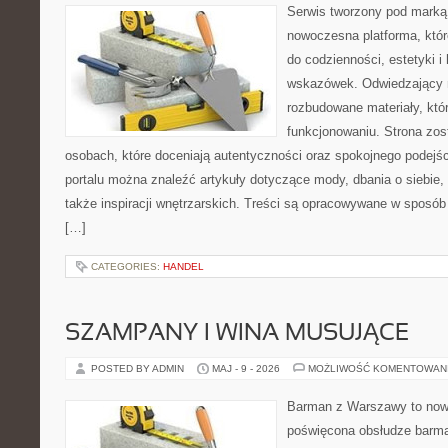
Serwis tworzony pod marką
nowoczesna platforma, któr
do codzienności, estetyki i
wskazówek. Odwiedzający m
rozbudowane materiały, kt
funkcjonowaniu. Strona zos
osobach, które doceniają autentyczności oraz spokojnego podejśc
portalu można znaleźć artykuły dotyczące mody, dbania o siebie
także inspiracji wnętrzarskich. Treści są opracowywane w sposób
[…]
CATEGORIES:
HANDEL
SZAMPANY I WINA MUSUJĄCE
POSTED BY ADMIN
MAJ - 9 - 2026
MOŻLIWOŚĆ KOMENTOWAN
Barman z Warszawy to nowo
poświęcona obsłudze barma