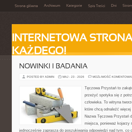
Archiwum
Kategorie
Dni
Stron
Strona główna
Spis Treści
INTERNETOWA STRONA
KAŻDEGO!
NOWINKI I BADANIA
POSTED BY ADMIN
MAJ - 23 - 2026
MOŻLIWOŚĆ KOMENTOWA
Tęczowa Przystań to zakąte
przeżyć spotyka się z pot
człowieka. To witryna twor
które chcą odnaleźć więcej
Nazwa Tęczowa Przystań d
miejsca, ponieważ kojarzy 
jednocześnie zaprasza do poszukiwania odpowiedzi nad tym, co d