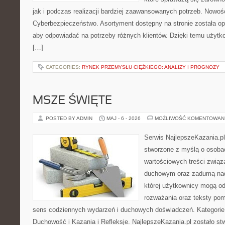
jak i podczas realizacji bardziej zaawansowanych potrzeb. Nowoś
Cyberbezpieczeństwo. Asortyment dostępny na stronie została o
aby odpowiadać na potrzeby różnych klientów. Dzięki temu użytk
[…]
CATEGORIES:
RYNEK PRZEMYSŁU CIĘŻKIEGO: ANALIZY I PROGNOZY
MSZE ŚWIĘTE
POSTED BY ADMIN
MAJ - 6 - 2026
MOŻLIWOŚĆ KOMENTOWAN
Serwis NajlepszeKazania.p
stworzone z myślą o osobac
wartościowych treści związ
duchowym oraz zadumą nad
której użytkownicy mogą od
rozważania oraz teksty pom
sens codziennych wydarzeń i duchowych doświadczeń. Kategorie n
Duchowość i Kazania i Refleksje. NajlepszeKazania.pl zostało s