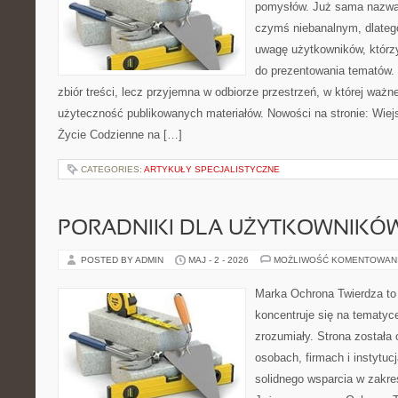
pomysłów. Już sama nazwa 
czymś niebanalnym, dlateg
uwagę użytkowników, którzy
do prezentowania tematów. 
zbiór treści, lecz przyjemna w odbiorze przestrzeń, w której ważn
użyteczność publikowanych materiałów. Nowości na stronie: Wiejsk
Życie Codzienne na […]
CATEGORIES:
ARTYKUŁY SPECJALISTYCZNE
PORADNIKI DLA UŻYTKOWNIKÓ
POSTED BY ADMIN
MAJ - 2 - 2026
MOŻLIWOŚĆ KOMENTOWAN
Marka Ochrona Twierdza to 
koncentruje się na tematy
zrozumiały. Strona została
osobach, firmach i instytuc
solidnego wsparcia w zakre