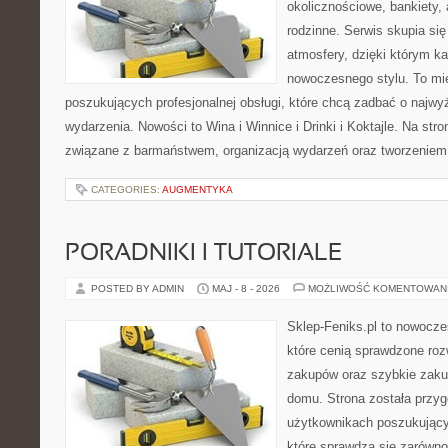
okolicznościowe, bankiety, 
rodzinne. Serwis skupia się
atmosfery, dzięki którym k
nowoczesnego stylu. To mi
poszukujących profesjonalnej obsługi, które chcą zadbać o naj
wydarzenia. Nowości to Wina i Winnice i Drinki i Koktajle. Na str
związane z barmaństwem, organizacją wydarzeń oraz tworzeniem
CATEGORIES:
AUGMENTYKA
PORADNIKI I TUTORIALE
POSTED BY ADMIN
MAJ - 8 - 2026
MOŻLIWOŚĆ KOMENTOWAN
Sklep-Feniks.pl to nowocze
które cenią sprawdzone roz
zakupów oraz szybkie zak
domu. Strona została przy
użytkownikach poszukujący
które sprawdzą się zarówn