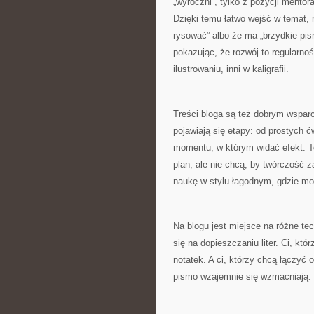
„wyroczni”, tylko z pozycji mentor
Dzięki temu łatwo wejść w temat, n
rysować” albo że ma „brzydkie pi
pokazując, że rozwój to regularno
ilustrowaniu, inni w kaligrafii.
Treści bloga są też dobrym wsparc
pojawiają się etapy: od prostych 
momentu, w którym widać efekt. To
plan, ale nie chcą, by twórczość z
naukę w stylu łagodnym, gdzie m
Na blogu jest miejsce na różne te
się na dopieszczaniu liter. Ci, kt
notatek. A ci, którzy chcą łączyć 
pismo wzajemnie się wzmacniają: ty