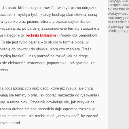
Twojego bizn
kompleksowe
s dla osób, które chcą ilustrować i tworzyć pismo odręczne
skuteczne dz
efektywność 
wstało z myślą o tych, którzy kochają ślad ołówka, cenią
możemy pom
 w rysunku oraz piśmie. Strona prowadzi czytelnika od
oszczędzić 
przewagę nad
 ćwiczenia, aż po bardziej zaawansowane tematy związane z
ofertę przyg
we kategorie to
Techniki Malarskie
i Porady dla Samouków.
To nie jest tylko galeria – to studio w formie bloga, w
ację do powrotu do ołówka, pióra czy markera. Treści
zydką kreską” i uczą patrzeć na rozwój jak na drogę.
a się ciekawość testowania, poprawiania i odkrywania, że
pewna.
la początkujących oraz osób, które już rysują, ale chcą
wiają się tematy o tym, jak dobrać narzędzia do rysowania i
peny, a także blok. Czytelnik dowiaduje się, jak wpływa na
 czasem drobna zmiana narzędzia daje ogromną różnicę w
e na minimalizm: nie trzeba mieć „wszystkiego”, by zacząć
onych metod.