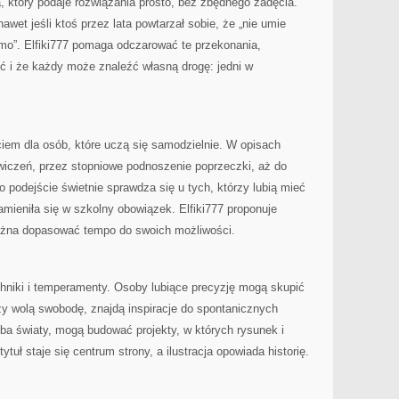
a, który podaje rozwiązania prosto, bez zbędnego zadęcia.
awet jeśli ktoś przez lata powtarzał sobie, że „nie umie
smo”. Elfiki777 pomaga odczarować te przekonania,
ść i że każdy może znaleźć własną drogę: jedni w
iem dla osób, które uczą się samodzielnie. W opisach
ćwiczeń, przez stopniowe podnoszenie poprzeczki, aż do
 podejście świetnie sprawdza się u tych, którzy lubią mieć
amieniła się w szkolny obowiązek. Elfiki777 proponuje
ożna dopasować tempo do swoich możliwości.
chniki i temperamenty. Osoby lubiące precyzję mogą skupić
órzy wolą swobodę, znajdą inspiracje do spontanicznych
oba światy, mogą budować projekty, w których rysunek i
tuł staje się centrum strony, a ilustracja opowiada historię.