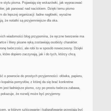
ze stylu pisma. Pojawiają się wskazówki, jak wypracować
iter, jak panować nad naciskiem. Dzięki temu pismo
 do lepszej organizacji: ładne nagłówki, wyraźne
ają, że notatki są przyjemniejsze dla oka.
bkich wiadomości blog przypomina, że ręczne tworzenie ma
ce i litery pisane ręką zostawiają osobisty charakter.
tronę twórczości, ale robi to w sposób nowoczesny. Dzięki
, które dopiero zaczynają, jak i do tych, którzy chcą
ć o powrocie do prostych przyjemności: ołówka, papieru,
o kopalnia pomysłów, z której da się brać konkretne
em jest ładniejsze pismo, czy po prostu twórcza zabawa,
 i pokazuje, że rozwój może być przyjemny.
scem, w którym szkicowanie i kaligrafowanie przestają być