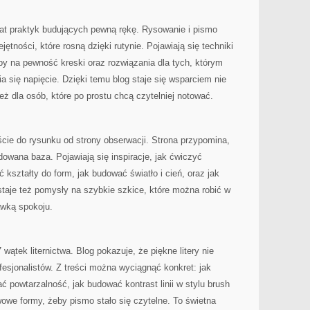
iat praktyk budujących pewną rękę. Rysowanie i pismo
ętności, które rosną dzięki rutynie. Pojawiają się techniki
by na pewność kreski oraz rozwiązania dla tych, którym
a się napięcie. Dzięki temu blog staje się wsparciem nie
też dla osób, które po prostu chcą czytelniej notować.
ście do rysunku od strony obserwacji. Strona przypomina,
udowana baza. Pojawiają się inspiracje, jak ćwiczyć
ć kształty do form, jak budować światło i cień, oraz jak
staje też pomysły na szybkie szkice, które można robić w
awką spokoju.
 wątek liternictwa. Blog pokazuje, że piękne litery nie
esjonalistów. Z treści można wyciągnąć konkret: jak
ać powtarzalność, jak budować kontrast linii w stylu brush
wowe formy, żeby pismo stało się czytelne. To świetna