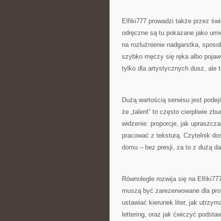
Elfiki777 prowadzi także przez św
odręczne są tu pokazane jako umiej
na rozluźnienie nadgarstka, sposo
szybko męczy się ręka albo pojawi
tylko dla artystycznych dusz, ale 
Dużą wartością serwisu jest podej
że „talent” to często cierpliwie zb
widzenie: proporcje, jak upraszcza
pracować z teksturą. Czytelnik do
domu – bez presji, za to z dużą d
Równolegle rozwija się na Elfiki777
muszą być zarezerwowane dla prof
ustawiać kierunek liter, jak utrzym
lettering, oraz jak ćwiczyć podsta