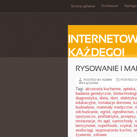
Archiwum
Katego
Strona główna
INTERNETOW
KAŻDEGO!
RYSOWANIE I M
POSTED BY ADMIN
POSTED ON
WYŁĄCZONA
Tagi:
akcesoria kuchenne
,
apteka
badania genetyczne
,
biotechnolog
diagnostyka
,
dieta
,
dom
,
elektryka
edukacyjne
,
instalacje domowe
,
ka
budowlane
,
materiały medyczne
,
m
odchudzanie
,
ogród
,
ogrodnictwo
,
spożywcze
,
profilaktyka
,
przepisy
restauracje
,
rtv agd
,
samochody
,
s
benzynowe
,
superfoods
,
szpital
,
t
wodociągi
,
wyposażenie kuchni
,
w
żywienie
,
zdrowie