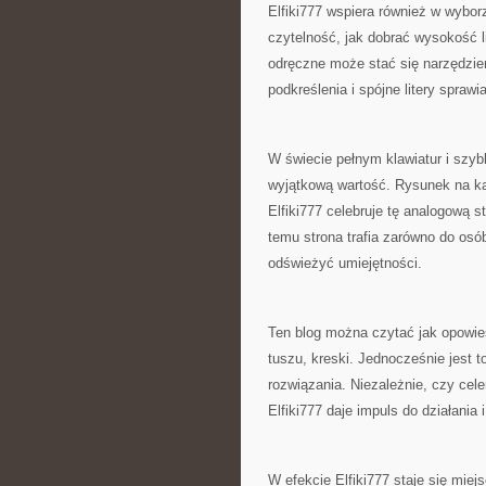
Elfiki777 wspiera również w wybor
czytelność, jak dobrać wysokość l
odręczne może stać się narzędziem
podkreślenia i spójne litery sprawi
W świecie pełnym klawiatur i szy
wyjątkową wartość. Rysunek na kart
Elfiki777 celebruje tę analogową s
temu strona trafia zarówno do osób
odświeżyć umiejętności.
Ten blog można czytać jak opowieś
tuszu, kreski. Jednocześnie jest t
rozwiązania. Niezależnie, czy cel
Elfiki777 daje impuls do działania
W efekcie Elfiki777 staje się miej