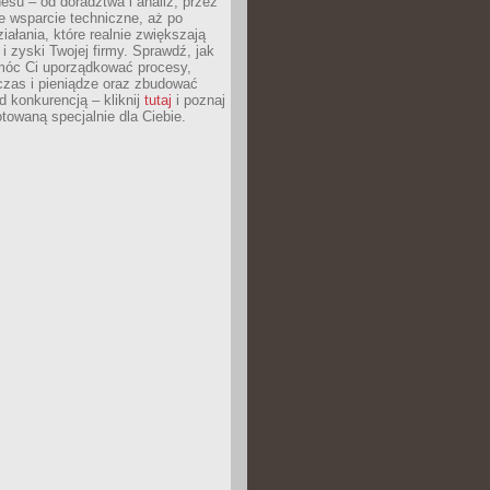
esu – od doradztwa i analiz, przez
 wsparcie techniczne, aż po
iałania, które realnie zwiększają
i zyski Twojej firmy. Sprawdź, jak
óc Ci uporządkować procesy,
czas i pieniądze oraz zbudować
 konkurencją – kliknij
tutaj
i poznaj
otowaną specjalnie dla Ciebie.