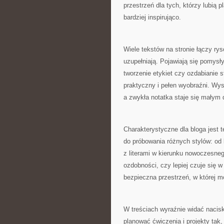
przestrzeń dla tych, którzy lubią p
bardziej inspirująco.
Wiele tekstów na stronie łączy rys
uzupełniają. Pojawiają się pomysły 
tworzenie etykiet czy ozdabianie s
praktyczny i pełen wyobraźni. Wys
a zwykła notatka staje się małym 
Charakterystyczne dla bloga jest
do próbowania różnych stylów: od
z literami w kierunku nowoczesneg
ozdobności, czy lepiej czuje się w c
bezpieczna przestrzeń, w której m
W treściach wyraźnie widać nacisk
planować ćwiczenia i projekty tak