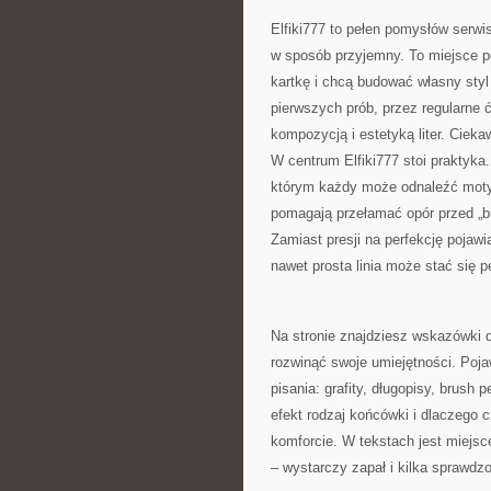
Elfiki777 to pełen pomysłów serwi
w sposób przyjemny. To miejsce po
kartkę i chcą budować własny styl
pierwszych prób, przez regularne
kompozycją i estetyką liter. Cieka
W centrum Elfiki777 stoi praktyka. 
którym każdy może odnaleźć motyw
pomagają przełamać opór przed „br
Zamiast presji na perfekcję pojawi
nawet prosta linia może stać się 
Na stronie znajdziesz wskazówki d
rozwinąć swoje umiejętności. Poja
pisania: grafity, długopisy, brush 
efekt rodzaj końcówki i dlaczego
komforcie. W tekstach jest miejsc
– wystarczy zapał i kilka sprawdz