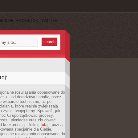
SCRIBE
FACEBOOK
TWITTER
aj:
esjonalne rozwiązania dopasowane do
esu – od doradztwa i analiz, przez
 wsparcie techniczne, aż po
iałania, które realnie zwiększają
i zyski Twojej firmy. Sprawdź, jak
óc Ci uporządkować procesy,
czas i pieniądze oraz zbudować
 konkurencją – kliknij
tutaj
i poznaj
otowaną specjalnie dla Ciebie.
esjonalne rozwiązania dopasowane do