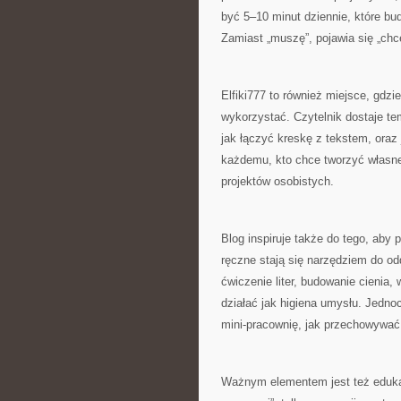
być 5–10 minut dziennie, które bud
Zamiast „muszę”, pojawia się „chc
Elfiki777 to również miejsce, gdzie
wykorzystać. Czytelnik dostaje tem
jak łączyć kreskę z tekstem, ora
każdemu, kto chce tworzyć własne 
projektów osobistych.
Blog inspiruje także do tego, aby
ręczne stają się narzędziem do odd
ćwiczenie liter, budowanie cienia,
działać jak higiena umysłu. Jedno
mini-pracownię, jak przechowywać 
Ważnym elementem jest też edukacy