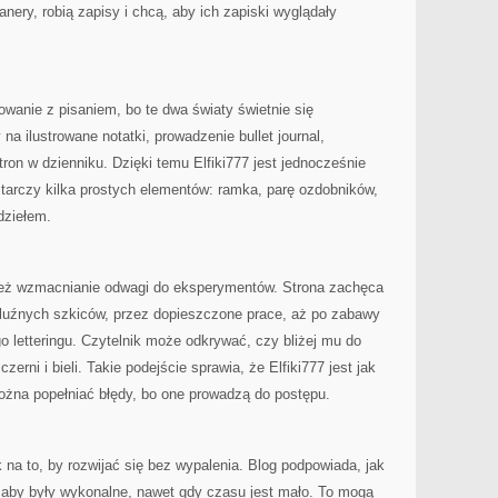
lanery, robią zapisy i chcą, aby ich zapiski wyglądały
owanie z pisaniem, bo te dwa światy świetnie się
na ilustrowane notatki, prowadzenie bullet journal,
tron w dzienniku. Dzięki temu Elfiki777 jest jednocześnie
tarczy kilka prostych elementów: ramka, parę ozdobników,
dziełem.
 też wzmacnianie odwagi do eksperymentów. Strona zachęca
 luźnych szkiców, przez dopieszczone prace, aż po zabawy
o letteringu. Czytelnik może odkrywać, czy bliżej mu do
zerni i bieli. Takie podejście sprawia, że Elfiki777 jest jak
ożna popełniać błędy, bo one prowadzą do postępu.
 na to, by rozwijać się bez wypalenia. Blog podpowiada, jak
, aby były wykonalne, nawet gdy czasu jest mało. To mogą