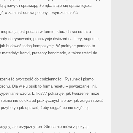
ują nawyk i sprawiają, że ręka staje się sprawniejsza.
ę”, a zamiast surowej oceny – wyrozumiałość.
 inspiracja jest podana w formie, którą da się od razu
aty do rysowania, propozycje ćwiczeń na litery, sugestie,
z jak budować ładną kompozycję. W praktyce pomaga to
materiały: kartki, prezenty handmade, a także treści do
 przenieść twórczość do codzienności. Rysunek i pismo
echu. Dla wielu osób to forma resetu – powtarzanie linii,
 wypełnianie wzoru. Elfiki777 pokazuje, jak tworzenie może
cześnie nie ucieka od praktycznych spraw: jak zorganizować
przybory i jak sprawić, żeby sięgać po nie częściej.
jny, ale przyjazny ton. Strona nie mówi z pozycji