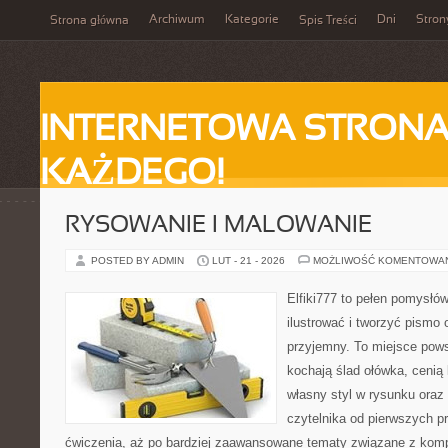
Archiwum
Kategorie
Dni
Stron
Strona główna
Spis Treści
INTERNETOWA STRONA
KAŻDEGO!
RYSOWANIE I MALOWANIE
POSTED BY ADMIN
LUT - 21 - 2026
MOŻLIWOŚĆ KOMENTOWA
Elfiki777 to pełen pomysłów
ilustrować i tworzyć pismo
przyjemny. To miejsce pows
kochają ślad ołówka, cenią
własny styl w rysunku oraz
czytelnika od pierwszych pr
ćwiczenia, aż po bardziej zaawansowane tematy związane z kompoz