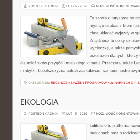
POSTED BY ADMIN
LUT - 5 - 2026
MOŻLIWOŚĆ KOMENTOWAN
To serwis o turystyce po re
myślą o osobach, które lubi
chcą układać wyjazdy w s
Znajdziesz tu opisy szlaków
wycieczkę, a także pomysł
przestrzeń dla tych, którzy
dla miłośników przygód i miejskiego klimatu. Przeczytaj także Leg
i zabytki. Lubelszczyzna potrafi zaskakiwać: raz kusi nastrojow
CATEGORIES:
RECENZJE KSIĄŻEK I PROGRAMÓW KULINARNYCH O PIZ
EKOLOGIA
POSTED BY ADMIN
LUT - 5 - 2026
MOŻLIWOŚĆ KOMENTOWAN
Lulitulisie to platforma ro
maluchach oraz o rodzicach