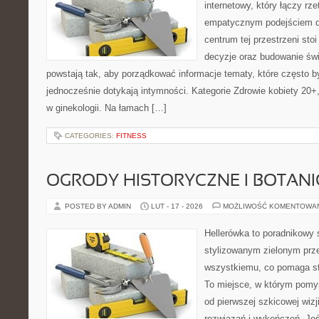
internetowy, który łączy rz
empatycznym podejściem d
centrum tej przestrzeni sto
decyzje oraz budowanie św
powstają tak, aby porządkować informacje tematy, które często 
jednocześnie dotykają intymności. Kategorie Zdrowie kobiety 20+,
w ginekologii. Na łamach […]
CATEGORIES:
FITNESS
OGRODY HISTORYCZNE I BOTAN
POSTED BY ADMIN
LUT - 17 - 2026
MOŻLIWOŚĆ KOMENTOWA
Hellerówka to poradnikowy
stylizowanym zielonym prz
wszystkiemu, co pomaga st
To miejsce, w którym pomys
od pierwszej szkicowej wizj
rozwiązań i wykończeń. Jeśl