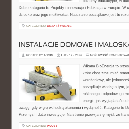
poziomy edukacyjne, w duc
Dobre kategorie to Projekty i innowacje i Edukacja w Europie. W c
dziecko oraz jego możliwości. Nauczanie początkowe jest tu roz
CATEGORIES:
DIETA I ŻYWIENIE
INSTALACJE DOMOWE I MAŁOS
POSTED BY ADMIN
LUT - 12 - 2026
MOŻLIWOŚĆ KOMENTOWA
Wikana BioEnergia to przes
które chcą zrozumieć temat
wdrożeniowy, ale jednocześ
porządkuje wiedzę o tym, 
roślinnego i odpadowego mo
energii, jak wygląda łańcu
uwagę, gdy w grę wchodzą ekonomia i wydajność. Kategorie to Dof
Przemysł i duże inwestycje. Na stronie przewija się myśl, że tra
CATEGORIES:
WŁOSY