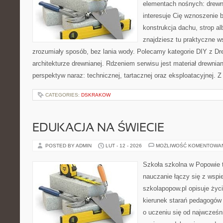
elementach nośnych: drewn
interesuje Cię wznoszenie 
konstrukcja dachu, strop alb
znajdziesz tu praktyczne 
zrozumiały sposób, bez lania wody. Polecamy kategorie DIY z Dr
architekturze drewnianej. Rdzeniem serwisu jest materiał drewnian
perspektyw naraz: technicznej, tartacznej oraz eksploatacyjnej. Z
CATEGORIES:
DSKRAKOW
EDUKACJA NA ŚWIECIE
POSTED BY ADMIN
LUT - 12 - 2026
MOŻLIWOŚĆ KOMENTOWA
Szkoła szkolna w Popowie 
nauczanie łączy się z wspi
szkolapopow.pl opisuje życ
kierunek starań pedagogów 
o uczeniu się od najwcześni