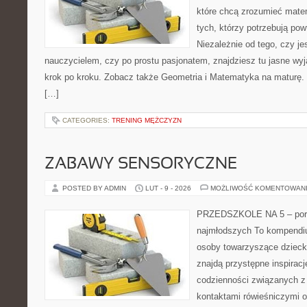
które chcą zrozumieć mate
tych, którzy potrzebują pow
Niezależnie od tego, czy j
nauczycielem, czy po prostu pasjonatem, znajdziesz tu jasne wyj
krok po kroku. Zobacz także Geometria i Matematyka na maturę. 
[…]
CATEGORIES:
TRENING MĘŻCZYZN
ZABAWY SENSORYCZNE
POSTED BY ADMIN
LUT - 9 - 2026
MOŻLIWOŚĆ KOMENTOWAN
PRZEDSZKOLE NA 5 – port
najmłodszych To kompendiu
osoby towarzyszące dzieck
znajdą przystępne inspiracj
codzienności związanych z
kontaktami rówieśniczymi 