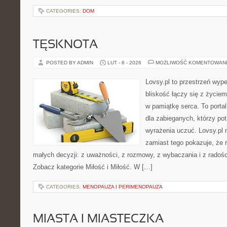
CATEGORIES:
DOM
TĘSKNOTA
POSTED BY ADMIN
LUT - 6 - 2026
MOŻLIWOŚĆ KOMENTOWAN
Lovsy.pl to przestrzeń wyp
bliskość łączy się z życie
w pamiątkę serca. To portal
dla zabieganych, którzy potr
wyrażenia uczuć. Lovsy.pl n
zamiast tego pokazuje, że r
małych decyzji: z uważności, z rozmowy, z wybaczania i z radośc
Zobacz kategorie Miłość i Miłość. W […]
CATEGORIES:
MENOPAUZA I PERIMENOPAUZA
MIASTA I MIASTECZKA