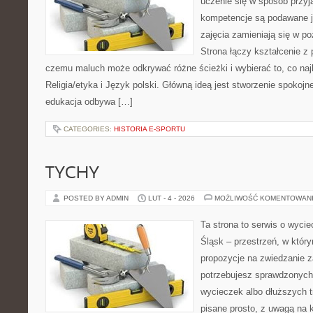
uczenie się w sposób przyj
kompetencje są podawane j
zajęcia zamieniają się w p
Strona łączy kształcenie z
czemu maluch może odkrywać różne ścieżki i wybierać to, co najb
Religia/etyka i Język polski. Główną ideą jest stworzenie spokojne
edukacja odbywa […]
CATEGORIES:
HISTORIA E-SPORTU
TYCHY
POSTED BY ADMIN
LUT - 4 - 2026
MOŻLIWOŚĆ KOMENTOWAN
Ta strona to serwis o wyc
Śląsk – przestrzeń, w któr
propozycje na zwiedzanie za
potrzebujesz sprawdzonyc
wycieczek albo dłuższych tr
pisane prosto, z uwagą na 