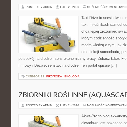
POSTED BY ADMIN
LUT - 2 - 2026
MOŻLIWOŚĆ KOMENTOWAN
Taxi Drive to serwis tworz
taxi, miłośnikach samochod
chcą lepiej zrozumieć świa
którym codzienność spotyka
mądrą wiedzą o tym, jak d
od selekcji samochodu, prz
po spokój na drodze i sens ekonomiczny pracy. Zobacz także Flo
firmowy i Bezpieczeństwo na drodze. Ten portal opisuje […]
CATEGORIES:
PRZYRODA I EKOLOGIA
ZBIORNIKI ROŚLINNE (AQUASCAP
POSTED BY ADMIN
LUT - 2 - 2026
MOŻLIWOŚĆ KOMENTOWAN
Akwa-Pro to blog akwaryst
akwariowe jest pokazana od