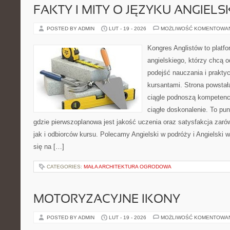
FAKTY I MITY O JĘZYKU ANGIELS
POSTED BY ADMIN
LUT - 19 - 2026
MOŻLIWOŚĆ KOMENTOWA
Kongres Anglistów to platfo
angielskiego, którzy chcą
podejść nauczania i prakt
kursantami. Strona powstał
ciągle podnoszą kompetencj
ciągłe doskonalenie. To punk
gdzie pierwszoplanowa jest jakość uczenia oraz satysfakcja zar
jak i odbiorców kursu. Polecamy Angielski w podróży i Angielski w
się na […]
CATEGORIES:
MAŁA ARCHITEKTURA OGRODOWA
MOTORYZACYJNE IKONY
POSTED BY ADMIN
LUT - 19 - 2026
MOŻLIWOŚĆ KOMENTOWA