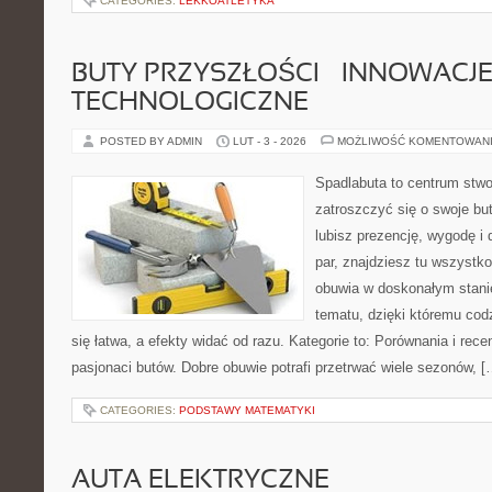
CATEGORIES:
LEKKOATLETYKA
BUTY PRZYSZŁOŚCI – INNOWACJ
TECHNOLOGICZNE
POSTED BY ADMIN
LUT - 3 - 2026
MOŻLIWOŚĆ KOMENTOWAN
Spadlabuta to centrum stwo
zatroszczyć się o swoje bu
lubisz prezencję, wygodę i
par, znajdziesz tu wszystko
obuwia w doskonałym stanie
tematu, dzięki któremu codz
się łatwa, a efekty widać od razu. Kategorie to: Porównania i recen
pasjonaci butów. Dobre obuwie potrafi przetrwać wiele sezonów, [
CATEGORIES:
PODSTAWY MATEMATYKI
AUTA ELEKTRYCZNE