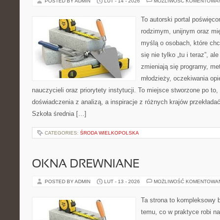
POSTED BY ADMIN
LUT - 14 - 2026
MOŻLIWOŚĆ KOMENTOWA
To autorski portal poświęco
rodzimym, unijnym oraz m
myślą o osobach, które chc
się nie tylko „tu i teraz”, a
zmieniają się programy, met
młodzieży, oczekiwania op
nauczycieli oraz priorytety instytucji. To miejsce stworzone po to,
doświadczenia z analizą, a inspiracje z różnych krajów przekład
Szkoła średnia […]
CATEGORIES:
ŚRODA WIELKOPOLSKA
OKNA DREWNIANE
POSTED BY ADMIN
LUT - 13 - 2026
MOŻLIWOŚĆ KOMENTOWA
Ta strona to kompleksowy 
temu, co w praktyce robi n