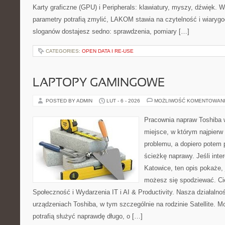
Karty graficzne (GPU) i Peripherals: klawiatury, myszy, dźwięk. 
parametry potrafią zmylić, LAKOM stawia na czytelność i wiaryg
sloganów dostajesz sedno: sprawdzenia, pomiary […]
CATEGORIES:
OPEN DATA I RE-USE
LAPTOPY GAMINGOWE
POSTED BY ADMIN
LUT - 6 - 2026
MOŻLIWOŚĆ KOMENTOWAN
Pracownia napraw Toshiba w
miejsce, w którym najpier
problemu, a dopiero potem 
ścieżkę naprawy. Jeśli inte
Katowice, ten opis pokaże,
możesz się spodziewać. Ci
Społeczność i Wydarzenia IT i AI & Productivity. Nasza działalno
urządzeniach Toshiba, w tym szczególnie na rodzinie Satellite. M
potrafią służyć naprawdę długo, o […]