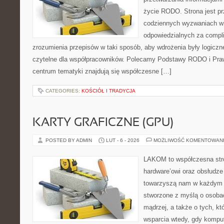
życie RODO. Strona jest p
codziennych wyzwaniach w 
odpowiedzialnych za complia
zrozumienia przepisów w taki sposób, aby wdrożenia były logiczn
czytelne dla współpracowników. Polecamy Podstawy RODO i Pra
centrum tematyki znajdują się współczesne […]
CATEGORIES:
KOŚCIÓŁ I TRADYCJA
KARTY GRAFICZNE (GPU)
POSTED BY ADMIN
LUT - 6 - 2026
MOŻLIWOŚĆ KOMENTOWAN
LAKOM to współczesna str
hardware’owi oraz obsłudze
towarzyszą nam w każdym t
stworzone z myślą o osoba
mądrzej, a także o tych, kt
wsparcia wtedy, gdy kompute