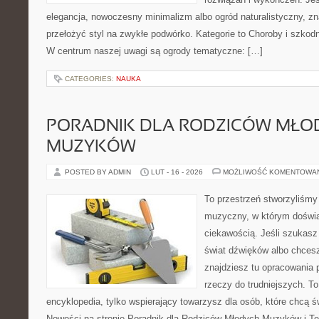
elegancja, nowoczesny minimalizm albo ogród naturalistyczny, zn
przełożyć styl na zwykłe podwórko. Kategorie to Choroby i szkodni
W centrum naszej uwagi są ogrody tematyczne: […]
CATEGORIES:
NAUKA
PORADNIK DLA RODZICÓW MŁO
MUZYKÓW
POSTED BY ADMIN
LUT - 16 - 2026
MOŻLIWOŚĆ KOMENTOWA
To przestrzeń stworzyliśmy
muzyczny, w którym doświa
ciekawością. Jeśli szukasz 
świat dźwięków albo chces
znajdziesz tu opracowania
rzeczy do trudniejszych. To
encyklopedia, tylko wspierający towarzysz dla osób, które chcą ś
Nowości na stronie Poradnik dla Rodziców Młodych Muzyków i T