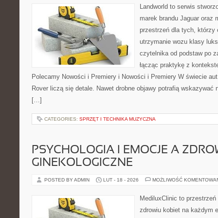
Landworld to serwis stworz
marek brandu Jaguar oraz m
przestrzeń dla tych, którzy
utrzymanie wozu klasy luks
czytelnika od podstaw po 
łącząc praktykę z kontekste
Polecamy Nowości i Premiery i Nowości i Premiery W świecie au
Rover liczą się detale. Nawet drobne objawy potrafią wskazywać n
[…]
CATEGORIES:
SPRZĘT I TECHNIKA MUZYCZNA
PSYCHOLOGIA I EMOCJE A ZDRO
GINEKOLOGICZNE
POSTED BY ADMIN
LUT - 18 - 2026
MOŻLIWOŚĆ KOMENTOWA
MediluxClinic to przestrzeń
zdrowiu kobiet na każdym e