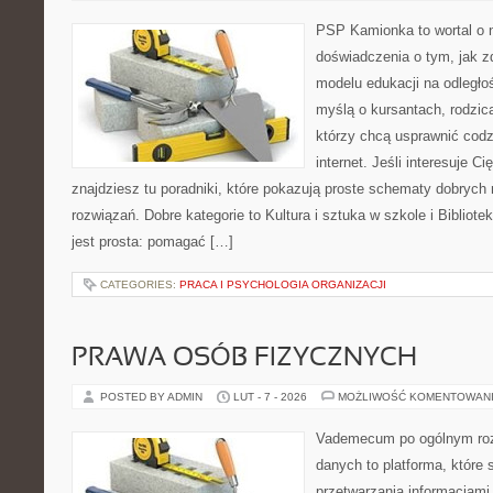
PSP Kamionka to wortal o n
doświadczenia o tym, jak 
modelu edukacji na odległo
myślą o kursantach, rodzic
którzy chcą usprawnić codz
internet. Jeśli interesuje C
znajdziesz tu poradniki, które pokazują proste schematy dobryc
rozwiązań. Dobre kategorie to Kultura i sztuka w szkole i Bibliote
jest prosta: pomagać […]
CATEGORIES:
PRACA I PSYCHOLOGIA ORGANIZACJI
PRAWA OSÓB FIZYCZNYCH
POSTED BY ADMIN
LUT - 7 - 2026
MOŻLIWOŚĆ KOMENTOWAN
Vademecum po ogólnym roz
danych to platforma, które
przetwarzania informacjami