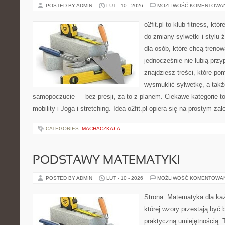
POSTED BY ADMIN
LUT - 10 - 2026
MOŻLIWOŚĆ KOMENTOWA
o2fit.pl to klub fitness, kt
do zmiany sylwetki i stylu 
dla osób, które chcą trenow
jednocześnie nie lubią prz
znajdziesz treści, które po
wysmuklić sylwetkę, a takż
samopoczucie — bez presji, za to z planem. Ciekawe kategorie to
mobility i Joga i stretching. Idea o2fit.pl opiera się na prostym za
CATEGORIES:
MACHACZKAŁA
PODSTAWY MATEMATYKI
POSTED BY ADMIN
LUT - 10 - 2026
MOŻLIWOŚĆ KOMENTOWA
Strona „Matematyka dla każ
której wzory przestają być b
praktyczną umiejętnością. 