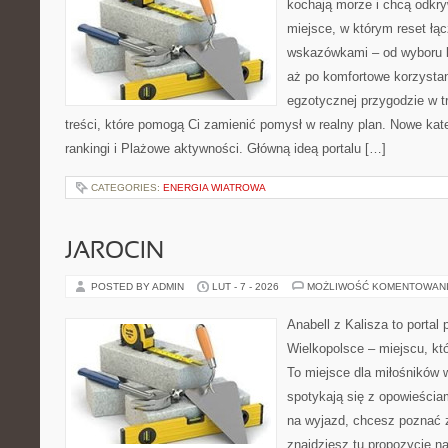
kochają morze i chcą odkry
miejsce, w którym reset łą
wskazówkami – od wyboru k
aż po komfortowe korzystan
egzotycznej przygodzie w tr
treści, które pomogą Ci zamienić pomysł w realny plan. Nowe kate
rankingi i Plażowe aktywności. Główną ideą portalu […]
CATEGORIES:
ENERGIA WIATROWA
JAROCIN
POSTED BY ADMIN
LUT - 7 - 2026
MOŻLIWOŚĆ KOMENTOWAN
Anabell z Kalisza to portal
Wielkopolsce – miejscu, któr
To miejsce dla miłośników
spotykają się z opowieścia
na wyjazd, chcesz poznać z
znajdziesz tu propozycje n