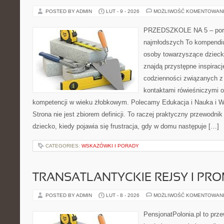
POSTED BY ADMIN
LUT - 9 - 2026
MOŻLIWOŚĆ KOMENTOWAN
PRZEDSZKOLE NA 5 – port
najmłodszych To kompendiu
osoby towarzyszące dzieck
znajdą przystępne inspiracj
codzienności związanych z
kontaktami rówieśniczymi 
kompetencji w wieku żłobkowym. Polecamy Edukacja i Nauka i W
Strona nie jest zbiorem definicji. To raczej praktyczny przewodnik
dziecko, kiedy pojawia się frustracja, gdy w domu następuje […]
CATEGORIES:
WSKAZÓWKI I PORADY
TRANSATLANTYCKIE REJSY I PR
POSTED BY ADMIN
LUT - 8 - 2026
MOŻLIWOŚĆ KOMENTOWAN
PensjonatPolonia.pl to prze