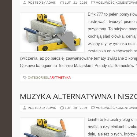
POSTED BY ADMIN
LUT - 21 - 2026
MOŻLIWOŚĆ KOMENTOWA
Elfiki777 to pełen pomysłów
ilustrować i tworzyć pismo
przyjemny. To miejsce pows
kochają ślad ołówka, cenią
własny styl w rysunku oraz
czytelnika od pierwszych pr
ćwiczenia, aż po bardziej zaawansowane tematy związane z kompoz
Ciekawe kategorie to Techniki Malarskie i Porady dla Samouków.
CATEGORIES:
ARYTMETYKA
MUZYKA ALTERNATYWNA I NIS
POSTED BY ADMIN
LUT - 20 - 2026
MOŻLIWOŚĆ KOMENTOWA
Limith to kulturalny blog o
myślą o czytelnikach szuk
dniu, ale też o tych, którz