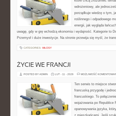
które chcą zrozumieć temat
wdrożeniowy, ale jednocześ
porządkuje wiedzę o tym, 
roślinnego i odpadowego mo
energii, jak wygląda łańcu
uwagę, gdy w grę wchodzą ekonomia i wydajność. Kategorie to Dof
Przemysł i duże inwestycje. Na stronie przewija się myśl, że tra
CATEGORIES:
WŁOSY
ŻYCIE WE FRANCJI
POSTED BY ADMIN
LUT - 11 - 2026
MOŻLIWOŚĆ KOMENTOWA
Ten serwis to miejsce stwor
francuską przygodę i jedno
francuskiego. To połączeni
wojażowania po Republice F
opanowywania języka, któr
z mieszkańcami. Jeśli szuk