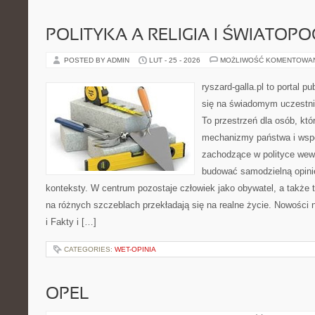
POLITYKA A RELIGIA I ŚWIATOP
POSTED BY ADMIN
LUT - 25 - 2026
MOŻLIWOŚĆ KOMENTOWA
ryszard-galla.pl to portal p
się na świadomym uczestni
To przestrzeń dla osób, któ
mechanizmy państwa i wspó
zachodzące w polityce wewn
budować samodzielną opinię
konteksty. W centrum pozostaje człowiek jako obywatel, a także 
na różnych szczeblach przekładają się na realne życie. Nowości 
i Fakty i […]
CATEGORIES:
WET-OPINIA
OPEL