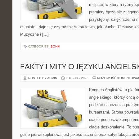
miejsce, w którym rytmy sp
premiery łączą się z legen
przystępny, dzięki czemu mu
osobista i daje się czytać tak samo łatwo, jak słucha. Ciekawe ka
Muzyczne i […]
CATEGORIES:
BONN
FAKTY I MITY O JĘZYKU ANGIELS
POSTED BY ADMIN
LUT - 19 - 2026
MOŻLIWOŚĆ KOMENTOWA
Kongres Anglistów to platfo
angielskiego, którzy chcą
podejść nauczania i prakt
kursantami. Strona powstał
ciągle podnoszą kompetencj
ciągłe doskonalenie. To punk
gdzie pierwszoplanowa jest jakość uczenia oraz satysfakcja zar