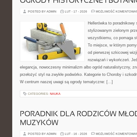
OGRODY HISTORYCZNE I BOTAN
POSTED BY ADMIN
LUT - 17 - 2026
MOŻLIWOŚĆ KOMENTOWA
Hellerówka to poradnikowy
stylizowanym zielonym prz
wszystkiemu, co pomaga st
To miejsce, w którym pomys
od pierwszej szkicowej wizj
rozwiązań i wykończeń. Jeśl
elegancja, nowoczesny minimalizm albo ogród naturalistyczny, zn
przełożyć styl na zwykłe podwórko. Kategorie to Choroby i szkodni
W centrum naszej uwagi są ogrody tematyczne: […]
CATEGORIES:
NAUKA
PORADNIK DLA RODZICÓW MŁO
MUZYKÓW
POSTED BY ADMIN
LUT - 16 - 2026
MOŻLIWOŚĆ KOMENTOWA