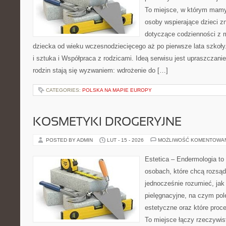
To miejsce, w którym mamy 
osoby wspierające dzieci z
dotyczące codzienności z 
dziecka od wieku wczesnodziecięcego aż po pierwsze lata szkoł
i sztuka i Współpraca z rodzicami. Ideą serwisu jest upraszczanie
rodzin stają się wyzwaniem: wdrożenie do […]
CATEGORIES:
POLSKA NA MAPIE EUROPY
KOSMETYKI DROGERYJNE
POSTED BY ADMIN
LUT - 15 - 2026
MOŻLIWOŚĆ KOMENTOWA
Estetica – Endermologia to 
osobach, które chcą rozsąd
jednocześnie rozumieć, jak 
pielęgnacyjne, na czym po
estetyczne oraz które proc
To miejsce łączy rzeczywis