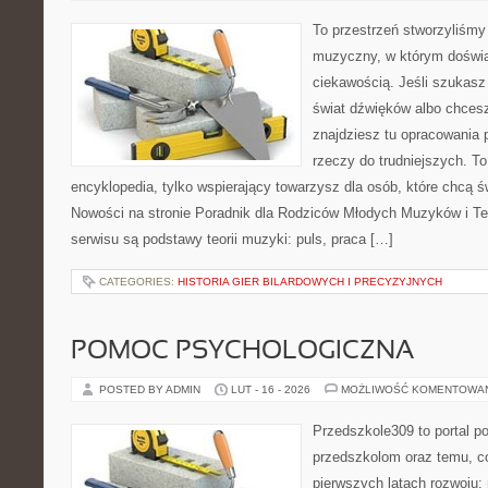
To przestrzeń stworzyliśmy
muzyczny, w którym doświa
ciekawością. Jeśli szukasz 
świat dźwięków albo chces
znajdziesz tu opracowania
rzeczy do trudniejszych. To
encyklopedia, tylko wspierający towarzysz dla osób, które chcą ś
Nowości na stronie Poradnik dla Rodziców Młodych Muzyków i T
serwisu są podstawy teorii muzyki: puls, praca […]
CATEGORIES:
HISTORIA GIER BILARDOWYCH I PRECYZYJNYCH
POMOC PSYCHOLOGICZNA
POSTED BY ADMIN
LUT - 16 - 2026
MOŻLIWOŚĆ KOMENTOWA
Przedszkole309 to portal p
przedszkolom oraz temu, c
pierwszych latach rozwoju