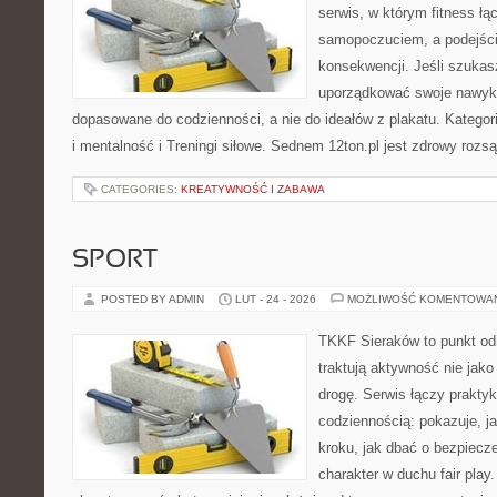
serwis, w którym fitness łą
samopoczuciem, a podejście
konsekwencji. Jeśli szukas
uporządkować swoje nawyki
dopasowane do codzienności, a nie do ideałów z plakatu. Kategor
i mentalność i Treningi siłowe. Sednem 12ton.pl jest zdrowy roz
CATEGORIES:
KREATYWNOŚĆ I ZABAWA
SPORT
POSTED BY ADMIN
LUT - 24 - 2026
MOŻLIWOŚĆ KOMENTOWA
TKKF Sieraków to punkt odn
traktują aktywność nie jako
drogę. Serwis łączy prakty
codziennością: pokazuje, j
kroku, jak dbać o bezpiecze
charakter w duchu fair play.