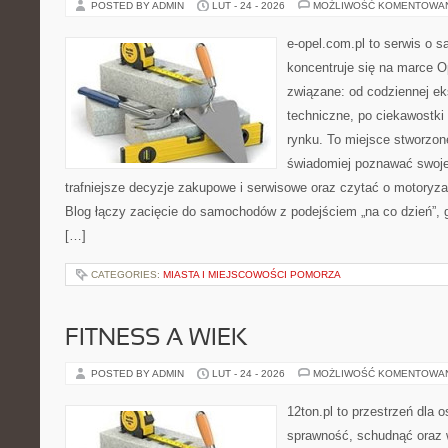
POSTED BY ADMIN
LUT - 24 - 2026
MOŻLIWOŚĆ KOMENTOWA
e-opel.com.pl to serwis o 
koncentruje się na marce Op
związane: od codziennej eks
techniczne, po ciekawostki
rynku. To miejsce stworzon
świadomiej poznawać swoj
trafniejsze decyzje zakupowe i serwisowe oraz czytać o motoryza
Blog łączy zacięcie do samochodów z podejściem „na co dzień”, gdz
[…]
CATEGORIES:
MIASTA I MIEJSCOWOŚCI POMORZA
FITNESS A WIEK
POSTED BY ADMIN
LUT - 24 - 2026
MOŻLIWOŚĆ KOMENTOWA
12ton.pl to przestrzeń dla 
sprawność, schudnąć oraz w