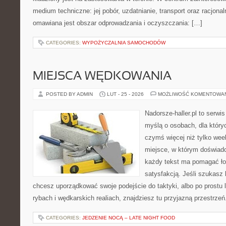
medium techniczne: jej pobór, uzdatnianie, transport oraz racjona
omawiana jest obszar odprowadzania i oczyszczania: […]
CATEGORIES:
WYPOŻYCZALNIA SAMOCHODÓW
MIEJSCA WĘDKOWANIA
POSTED BY ADMIN
LUT - 25 - 2026
MOŻLIWOŚĆ KOMENTOWA
Nadorsze-haller.pl to serwi
myślą o osobach, dla który
czymś więcej niż tylko we
miejsce, w którym doświadc
każdy tekst ma pomagać ło
satysfakcją. Jeśli szukas
chcesz uporządkować swoje podejście do taktyki, albo po prostu 
rybach i wędkarskich realiach, znajdziesz tu przyjazną przestrzeń
CATEGORIES:
JEDZENIE NOCĄ – LATE NIGHT FOOD