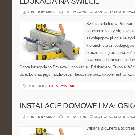
EDUKACJA NA ŚWIECIE
POSTED BY ADMIN
LUT - 12 - 2026
MOŻLIWOŚĆ KOMENTOWA
Szkoła szkolna w Popowie 
nauczanie łączy się z wspi
szkolapopow.pl opisuje życ
kierunek starań pedagogów 
o uczeniu się od najwcześni
poziomy edukacyjne, w duc
Dobre kategorie to Projekty i innowacje i Edukacja w Europie. W c
dziecko oraz jego możliwości. Nauczanie początkowe jest tu roz
CATEGORIES:
DIETA I ŻYWIENIE
INSTALACJE DOMOWE I MAŁOS
POSTED BY ADMIN
LUT - 12 - 2026
MOŻLIWOŚĆ KOMENTOWA
Wikana BioEnergia to przes