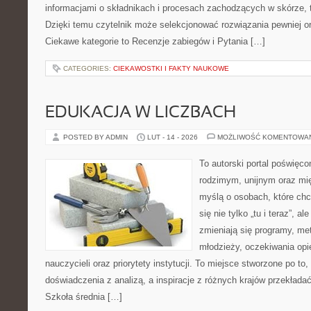
informacjami o składnikach i procesach zachodzących w skórze, 
Dzięki temu czytelnik może selekcjonować rozwiązania pewniej o
Ciekawe kategorie to Recenzje zabiegów i Pytania […]
CATEGORIES:
CIEKAWOSTKI I FAKTY NAUKOWE
EDUKACJA W LICZBACH
POSTED BY ADMIN
LUT - 14 - 2026
MOŻLIWOŚĆ KOMENTOWA
To autorski portal poświęco
rodzimym, unijnym oraz m
myślą o osobach, które chc
się nie tylko „tu i teraz”, a
zmieniają się programy, met
młodzieży, oczekiwania op
nauczycieli oraz priorytety instytucji. To miejsce stworzone po to,
doświadczenia z analizą, a inspiracje z różnych krajów przekład
Szkoła średnia […]