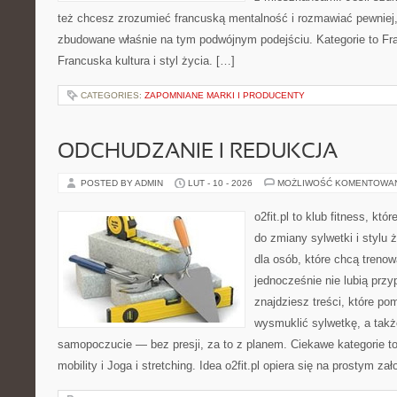
też chcesz zrozumieć francuską mentalność i rozmawiać pewniej, 
zbudowane właśnie na tym podwójnym podejściu. Kategorie to Fran
Francuska kultura i styl życia. […]
CATEGORIES:
ZAPOMNIANE MARKI I PRODUCENTY
ODCHUDZANIE I REDUKCJA
POSTED BY ADMIN
LUT - 10 - 2026
MOŻLIWOŚĆ KOMENTOWA
o2fit.pl to klub fitness, kt
do zmiany sylwetki i stylu 
dla osób, które chcą trenow
jednocześnie nie lubią prz
znajdziesz treści, które po
wysmuklić sylwetkę, a takż
samopoczucie — bez presji, za to z planem. Ciekawe kategorie to
mobility i Joga i stretching. Idea o2fit.pl opiera się na prostym za