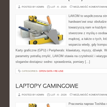
POSTED BY ADMIN
LUT - 6 - 2026
MOŻLIWOŚĆ KOMENTOWAN
LAKOM to współczesna str
hardware’owi oraz obsłudze
towarzyszą nam w każdym t
stworzone z myślą o osoba
mądrzej, a także o tych, kt
wsparcia wtedy, gdy kompute
Karty graficzne (GPU) i Peripherals: klawiatury, myszy, dźwięk. 
parametry potrafią zmylić, LAKOM stawia na czytelność i wiaryg
sloganów dostajesz sedno: sprawdzenia, pomiary […]
CATEGORIES:
OPEN DATA I RE-USE
LAPTOPY GAMINGOWE
POSTED BY ADMIN
LUT - 6 - 2026
MOŻLIWOŚĆ KOMENTOWAN
Pracownia napraw Toshiba w