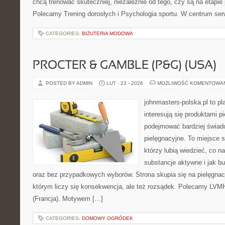
chcą trenować skuteczniej, niezależnie od tego, czy są na etapie
Polecamy Trening dorosłych i Psychologia sportu. W centrum serw
CATEGORIES:
BIŻUTERIA MODOWA
PROCTER & GAMBLE (P&G) (USA)
POSTED BY ADMIN
LUT - 23 - 2026
MOŻLIWOŚĆ KOMENTOWA
johnmasters-polska.pl to pl
interesują się produktami p
podejmować bardziej świa
pielęgnacyjne. To miejsce 
którzy lubią wiedzieć, co na
substancje aktywne i jak b
oraz bez przypadkowych wyborów. Strona skupia się na pielęgnacj
którym liczy się konsekwencja, ale też rozsądek. Polecamy LVMH
(Francja). Motywem […]
CATEGORIES:
DOMOWY OGRÓDEK