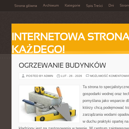
Archiwum
Kategorie
Dni
Stron
Strona główna
Spis Treści
INTERNETOWA STRONA
KAŻDEGO!
OGRZEWANIE BUDYNKÓW
POSTED BY ADMIN
LUT - 26 - 2026
MOŻLIWOŚĆ KOMENTOWA
Ta strona to specjalistyc
gospodarki wodnej oraz tech
pomyślana jako wsparcie d
którzy chcą podejmować tra
zarządzania wodami opadow
w duchu praktyki opartej n
kładziony jest na zastosowania w terenie. W centrum zainteresow