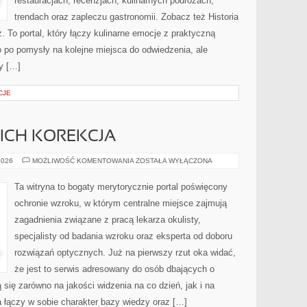
restauracjach, recenzjach, kulinarnych podróżach,
trendach oraz zapleczu gastronomii. Zobacz też Historia
. To portal, który łączy kulinarne emocje z praktyczną
lko po pomysły na kolejne miejsca do odwiedzenia, ale
sy […]
CJE
ICH KOREKCJA
WADY
2026
MOŻLIWOŚĆ KOMENTOWANIA
ZOSTAŁA WYŁĄCZONA
WZROKU
I
ICH
Ta witryna to bogaty merytorycznie portal poświęcony
KOREKCJA
ochronie wzroku, w którym centralne miejsce zajmują
zagadnienia związane z pracą lekarza okulisty,
specjalisty od badania wzroku oraz eksperta od doboru
rozwiązań optycznych. Już na pierwszy rzut oka widać,
że jest to serwis adresowany do osób dbających o
 się zarówno na jakości widzenia na co dzień, jak i na
 łączy w sobie charakter bazy wiedzy oraz […]