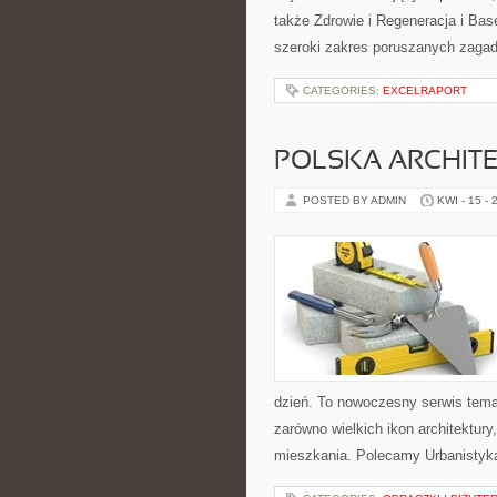
także Zdrowie i Regeneracja i B
szeroki zakres poruszanych zagad
CATEGORIES:
EXCELRAPORT
POLSKA ARCHIT
POSTED BY ADMIN
KWI - 15 - 
dzień. To nowoczesny serwis tem
zarówno wielkich ikon architektur
mieszkania. Polecamy Urbanistyka 