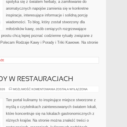
spotyka się z światem herbaty, a zamiłowanie do
aromatycznych napojów zamienia się w konkretne
inspiracje, interesujące informacje i solidną porcję
wiadomości. To blog, który został stworzony dla
miłośników kawy, osób ceniących rozgrzewające
o prostu chcą lepiej poznać codzienne rytuały związane z
Polecam Rodzaje Kawy i Porady i Triki Kawowe. Na stronie
ÓŻE
DY W RESTAURACJACH
NOWOŚCI
2026
MOŻLIWOŚĆ KOMENTOWANIA
ZOSTAŁA WYŁĄCZONA
I
TRENDY
W
Ten portal kulinarny to inspirujące miejsce stworzone z
RESTAURACJACH
myślą o czytelnikach zainteresowanych światem lokali,
które koncentruje się na lokalach gastronomicznych z
różnych krajów. Na stronie można znaleźć treści o