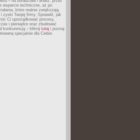
esu – od doradztwa i analiz, przez
 wsparcie techniczne, aż po
iałania, które realnie zwiększają
i zyski Twojej firmy. Sprawdź, jak
óc Ci uporządkować procesy,
czas i pieniądze oraz zbudować
 konkurencją – kliknij
tutaj
i poznaj
otowaną specjalnie dla Ciebie.