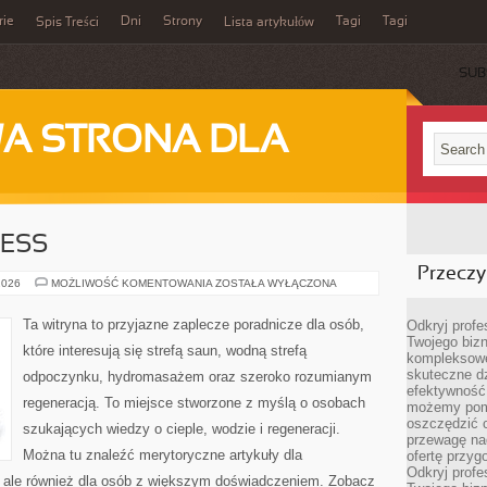
rie
Dni
Strony
Tagi
Tagi
Spis Treści
Lista artykułów
SUB
A STRONA DLA
ESS
Przeczyt
DOMOWE
2026
MOŻLIWOŚĆ KOMENTOWANIA
ZOSTAŁA WYŁĄCZONA
WELLNESS
Ta witryna to przyjazne zaplecze poradnicze dla osób,
Odkryj prof
Twojego bizn
które interesują się strefą saun, wodną strefą
kompleksowe
skuteczne dz
odpoczynku, hydromasażem oraz szeroko rozumianym
efektywność 
regeneracją. To miejsce stworzone z myślą o osobach
możemy pom
oszczędzić 
szukających wiedzy o cieple, wodzie i regeneracji.
przewagę nad
Można tu znaleźć merytoryczne artykuły dla
ofertę przyg
Odkryj prof
 ale również dla osób z większym doświadczeniem. Zobacz