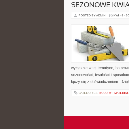
SEZONOWE KWIA
POSTED BY ADMIN
KWI - 8 - 2
wyłącznie w tej tematyce, bo prowa
sezonowości, trwałości i sposobac
łączy się z doświadczeniem. Dzię
CATEGORIES:
KOLORY I MATERIAŁ