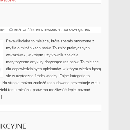
RIA ŚLUBNA
RASY
2026
MOŻLIWOŚĆ KOMENTOWANIA
ZOSTAŁA WYŁĄCZONA
PSÓW
Pakawilkolaka to miejsce, które zostało stworzone z
myślą o miłośnikach psów. To zbiór praktycznych
wskazówek, w którym użytkownik znajdzie
merytoryczne artykuły dotyczące ras psów. To miejsce
dla odpowiedzialnych opiekunów, w którym wiedza łączą
się w użyteczne źródło wiedzy. Fajne kategorie to
w. Na stronie można znaleźć rozbudowane prezentacje wielu
ięki temu miłośnik psów ma możliwość lepiej poznać
…]
NKCYJNE