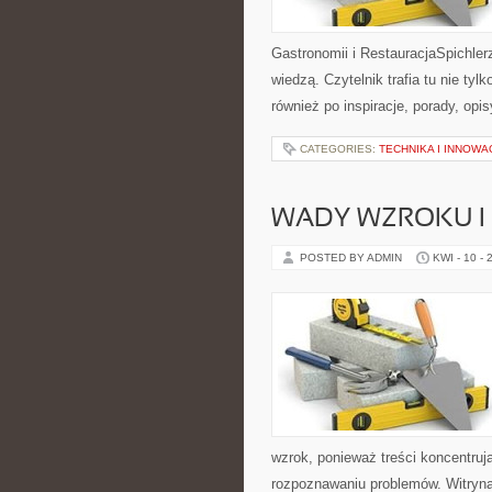
Gastronomii i RestauracjaSpichlerz
wiedzą. Czytelnik trafia tu nie ty
również po inspiracje, porady, opi
CATEGORIES:
TECHNIKA I INNOWA
WADY WZROKU I 
POSTED BY ADMIN
KWI - 10 - 
wzrok, ponieważ treści koncentrują
rozpoznawaniu problemów. Witryna