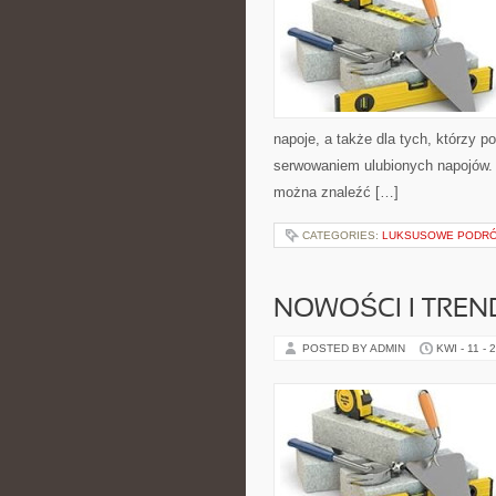
napoje, a także dla tych, którzy p
serwowaniem ulubionych napojów. 
można znaleźć […]
CATEGORIES:
LUKSUSOWE PODR
NOWOŚCI I TREN
POSTED BY ADMIN
KWI - 11 - 