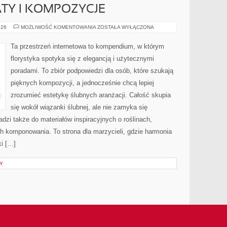
TY I KOMPOZYCJE
SEZONOWE
026
MOŻLIWOŚĆ KOMENTOWANIA
ZOSTAŁA WYŁĄCZONA
KWIATY
I
KOMPOZYCJE
Ta przestrzeń internetowa to kompendium, w którym
florystyka spotyka się z elegancją i użytecznymi
poradami. To zbiór podpowiedzi dla osób, które szukają
pięknych kompozycji, a jednocześnie chcą lepiej
zrozumieć estetykę ślubnych aranżacji. Całość skupia
się wokół wiązanki ślubnej, ale nie zamyka się
dzi także do materiałów inspiracyjnych o roślinach,
h komponowania. To strona dla marzycieli, gdzie harmonia
ki […]
Y