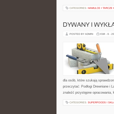
CATEGORIES:
HAMULCE I TARCZE
DYWANY I WYKŁ
POSTED BY ADMIN
KWI - 9 - 2
dla osób, które szukają sprawdzo
przeczytać: Podłogi Drewniane i 
znaleźć przystępne opracowania, 
CATEGORIES:
SUPERFOODS I SKŁ