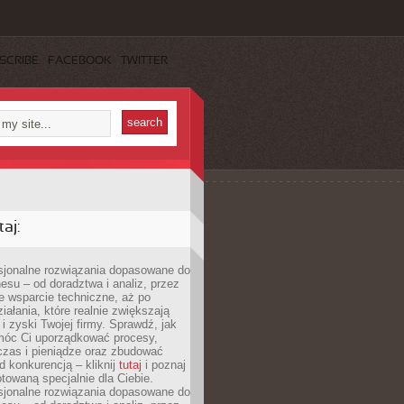
SCRIBE
FACEBOOK
TWITTER
aj:
esjonalne rozwiązania dopasowane do
esu – od doradztwa i analiz, przez
 wsparcie techniczne, aż po
iałania, które realnie zwiększają
i zyski Twojej firmy. Sprawdź, jak
óc Ci uporządkować procesy,
czas i pieniądze oraz zbudować
 konkurencją – kliknij
tutaj
i poznaj
otowaną specjalnie dla Ciebie.
esjonalne rozwiązania dopasowane do