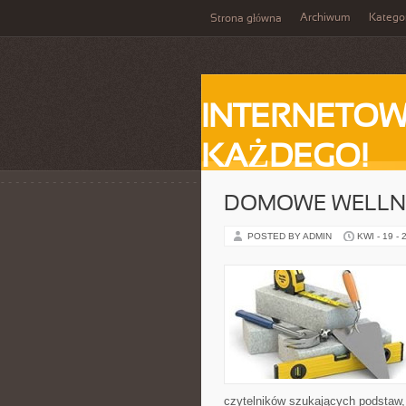
Archiwum
Katego
Strona główna
INTERNETOW
KAŻDEGO!
DOMOWE WELLN
POSTED BY ADMIN
KWI - 19 - 
czytelników szukających podstaw,