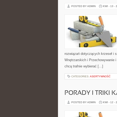
POSTED BY ADMIN
KWI - 13 - 
rozwiązań dotyczących krzeseł i 
Wnętrzarskich i Przechowywanie i 
chcą trafnie wybierać […]
CATEGORIES:
ASERTYWNOŚĆ
PORADY I TRIKI
POSTED BY ADMIN
KWI - 12 - 