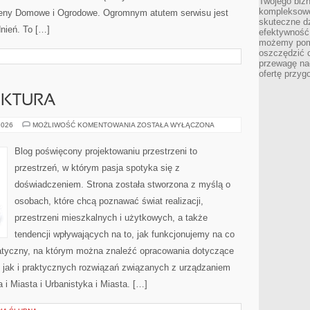
Twojego bizn
kompleksowe
aseny Domowe i Ogrodowe. Ogromnym atutem serwisu jest
skuteczne dz
nień. To […]
efektywność 
możemy pom
oszczędzić 
przewagę nad
ofertę przyg
EKTURA
POLSKA
2026
MOŻLIWOŚĆ KOMENTOWANIA
ZOSTAŁA WYŁĄCZONA
ARCHITEKTURA
Blog poświęcony projektowaniu przestrzeni to
przestrzeń, w którym pasja spotyka się z
doświadczeniem. Strona została stworzona z myślą o
osobach, które chcą poznawać świat realizacji,
przestrzeni mieszkalnych i użytkowych, a także
tendencji wpływających na to, jak funkcjonujemy na co
atyczny, na którym można znaleźć opracowania dotyczące
y, jak i praktycznych rozwiązań związanych z urządzaniem
i Miasta i Urbanistyka i Miasta. […]