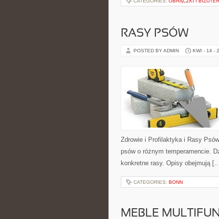
CATEGORIES:
OBRĄCZKI I BIŻUTE
RASY PSÓW
POSTED BY ADMIN
KWI - 14 - 
Zdrowie i Profilaktyka i Rasy Psó
psów o różnym temperamencie. Dz
konkretne rasy. Opisy obejmują [
CATEGORIES:
BONN
MEBLE MULTIFU