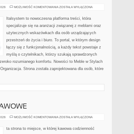
MEBLE
2026
MOŻLIWOŚĆ KOMENTOWANIA
ZOSTAŁA WYŁĄCZONA
MULTIFUNKCYJNE
Italsystem to nowoczesna platforma treści, która
specjalizuje się na aranżacji związanej z meblami oraz
użytecznych wskazówkach dla osób urządzających
przestrzeń do życia i biuro. To portal, w którym design
łączy się z funkcjonalnością, a każdy tekst powstaje z
myślą o czytelnikach, którzy szukają sprawdzonych
szeroko rozumianego komfortu. Nowości to Meble w Stylach
Organizacja. Strona została zaprojektowana dla osób, które
 KAWOWE
PORADY
2026
MOŻLIWOŚĆ KOMENTOWANIA
ZOSTAŁA WYŁĄCZONA
I
TRIKI
KAWOWE
ta strona to miejsce, w której kawowa codzienność