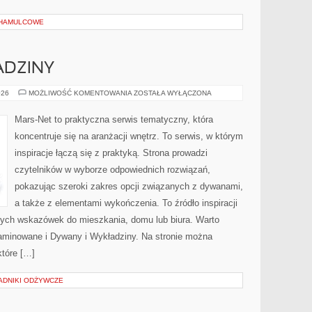
 HAMULCOWE
ADZINY
DYWANY
026
MOŻLIWOŚĆ KOMENTOWANIA
ZOSTAŁA WYŁĄCZONA
I
WYKŁADZINY
Mars-Net to praktyczna serwis tematyczny, która
koncentruje się na aranżacji wnętrz. To serwis, w którym
inspiracje łączą się z praktyką. Strona prowadzi
czytelników w wyborze odpowiednich rozwiązań,
pokazując szeroki zakres opcji związanych z dywanami,
a także z elementami wykończenia. To źródło inspiracji
nych wskazówek do mieszkania, domu lub biura. Warto
Laminowane i Dywany i Wykładziny. Na stronie można
które […]
ADNIKI ODŻYWCZE