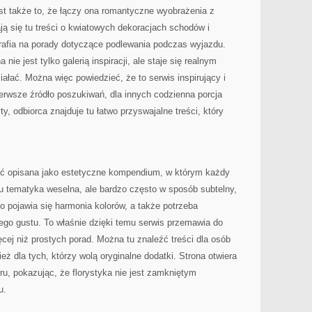
st także to, że łączy ona romantyczne wyobrażenia z
ją się tu treści o kwiatowych dekoracjach schodów i
atrafia na porady dotyczące podlewania podczas wyjazdu.
nie jest tylko galerią inspiracji, ale staje się realnym
ałać. Można więc powiedzieć, że to serwis inspirujący i
erwsze źródło poszukiwań, dla innych codzienna porcja
ty, odbiorca znajduje tu łatwo przyswajalne treści, który
ć opisana jako estetyczne kompendium, w którym każdy
tu tematyka weselna, ale bardzo często w sposób subtelny,
 pojawia się harmonia kolorów, a także potrzeba
ego gustu. To właśnie dzięki temu serwis przemawia do
cej niż prostych porad. Można tu znaleźć treści dla osób
eż dla tych, którzy wolą oryginalne dodatki. Strona otwiera
ru, pokazując, że florystyka nie jest zamkniętym
ju.