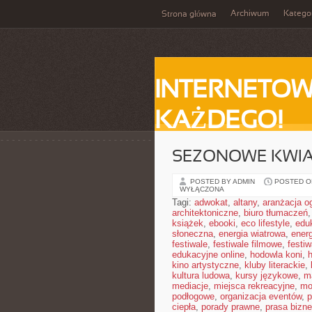
Archiwum
Katego
Strona główna
INTERNETOW
KAŻDEGO!
SEZONOWE KWIA
POSTED BY ADMIN
POSTED ON
WYŁĄCZONA
Tagi:
adwokat
,
altany
,
aranżacja o
architektoniczne
,
biuro tłumaczeń
książek
,
ebooki
,
eco lifestyle
,
edu
słoneczna
,
energia wiatrowa
,
ener
festiwale
,
festiwale filmowe
,
festi
edukacyjne online
,
hodowla koni
,
h
kino artystyczne
,
kluby literackie
,
kultura ludowa
,
kursy językowe
,
m
mediacje
,
miejsca rekreacyjne
,
mo
podłogowe
,
organizacja eventów
,
p
ciepła
,
porady prawne
,
prasa bizn