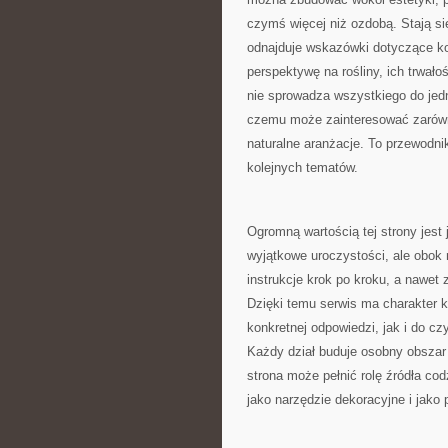
czymś więcej niż ozdobą. Stają się
odnajduje wskazówki dotyczące ko
perspektywę na rośliny, ich trwał
nie sprowadza wszystkiego do jedne
czemu może zainteresować zarówno 
naturalne aranżacje. To przewodnik
kolejnych tematów.
Ogromną wartością tej strony jest
wyjątkowe uroczystości, ale obok n
instrukcje krok po kroku, a nawe
Dzięki temu serwis ma charakter 
konkretnej odpowiedzi, jak i do cz
Każdy dział buduje osobny obszar
strona może pełnić rolę źródła co
jako narzędzie dekoracyjne i jako