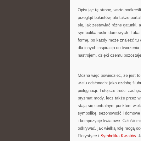
Opisując tę stronę, warto podkreśl
przegląd bukietów, ale także porta
się, jak zestawiać różne gatunki,
symboliką roślin domowych. Taka 
formę, bo każdy może znaleźć tu c
dla innych inspiracja do tworzenia
nastrojem, dzięki czemu pozostaj
Można więc powiedzieć, że jest to 
wielu odsłonach: jako ozdobę ślub
pielęgnacji. Tutejsze treści zachęc
pryzmat mody, lecz także przez wr
stają się centralnym punktem wielu
symbolikę, sezonowość i domowe in
i kompozycje kwiatowe. Całość mo
odkrywać, jak wielką rolę mogą o
Florystyce i
Symbolika Kwiatów
. J