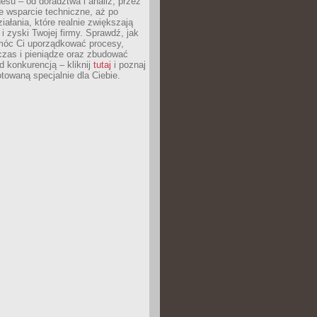
esu – od doradztwa i analiz, przez
 wsparcie techniczne, aż po
iałania, które realnie zwiększają
i zyski Twojej firmy. Sprawdź, jak
óc Ci uporządkować procesy,
czas i pieniądze oraz zbudować
 konkurencją – kliknij
tutaj
i poznaj
otowaną specjalnie dla Ciebie.