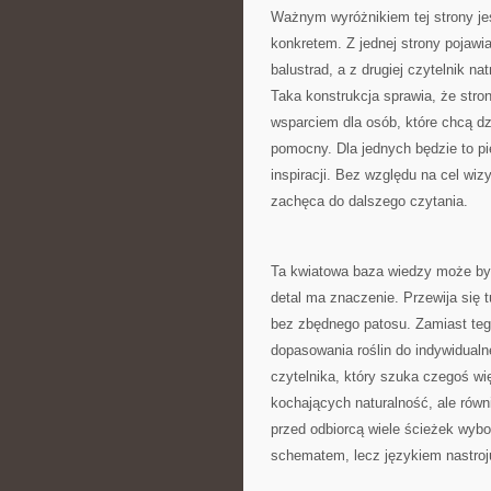
Ważnym wyróżnikiem tej strony je
konkretem. Z jednej strony pojawia
balustrad, a z drugiej czytelnik n
Taka konstrukcja sprawia, że strona 
wsparciem dla osób, które chcą dzi
pomocny. Dla jednych będzie to pi
inspiracji. Bez względu na cel wizy
zachęca do dalszego czytania.
Ta kwiatowa baza wiedzy może by
detal ma znaczenie. Przewija się 
bez zbędnego patosu. Zamiast tego
dopasowania roślin do indywidualn
czytelnika, który szuka czegoś wię
kochających naturalność, ale równi
przed odbiorcą wiele ścieżek wybo
schematem, lecz językiem nastro