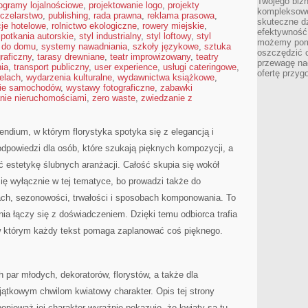
Twojego bizn
ogramy lojalnościowe
,
projektowanie logo
,
projekty
kompleksowe
czelarstwo
,
publishing
,
rada prawna
,
reklama prasowa
,
skuteczne dz
cje hotelowe
,
rolnictwo ekologiczne
,
rowery miejskie
,
efektywność 
potkania autorskie
,
styl industrialny
,
styl loftowy
,
styl
możemy pom
 do domu
,
systemy nawadniania
,
szkoły językowe
,
sztuka
oszczędzić 
graficzny
,
tarasy drewniane
,
teatr improwizowany
,
teatry
przewagę nad
ia
,
transport publiczny
,
user experience
,
usługi cateringowe
,
ofertę przyg
elach
,
wydarzenia kulturalne
,
wydawnictwa książkowe
,
ie samochodów
,
wystawy fotograficzne
,
zabawki
nie nieruchomościami
,
zero waste
,
zwiedzanie z
endium, w którym florystyka spotyka się z elegancją i
dpowiedzi dla osób, które szukają pięknych kompozycji, a
ć estetykę ślubnych aranżacji. Całość skupia się wokół
się wyłącznie w tej tematyce, bo prowadzi także do
nach, sezonowości, trwałości i sposobach komponowania. To
nia łączy się z doświadczeniem. Dzięki temu odbiorca trafia
w którym każdy tekst pomaga zaplanować coś pięknego.
 par młodych, dekoratorów, florystów, a także dla
jątkowym chwilom kwiatowy charakter. Opis tej strony
nieważ jej charakter wyraźnie pokazuje, że kwiaty są tu