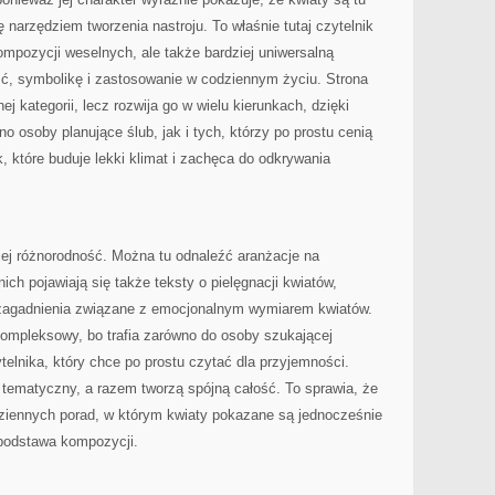
 narzędziem tworzenia nastroju. To właśnie tutaj czytelnik
mpozycji weselnych, ale także bardziej uniwersalną
ość, symbolikę i zastosowanie w codziennym życiu. Strona
j kategorii, lecz rozwija go w wielu kierunkach, dzięki
osoby planujące ślub, jak i tych, którzy po prostu cenią
, które buduje lekki klimat i zachęca do odkrywania
 jej różnorodność. Można tu odnaleźć aranżacje na
ich pojawiają się także teksty o pielęgnacji kwiatów,
t zagadnienia związane z emocjonalnym wymiarem kwiatów.
kompleksowy, bo trafia zarówno do osoby szukającej
ytelnika, który chce po prostu czytać dla przyjemności.
 tematyczny, a razem tworzą spójną całość. To sprawia, że
dziennych porad, w którym kwiaty pokazane są jednocześnie
 podstawa kompozycji.