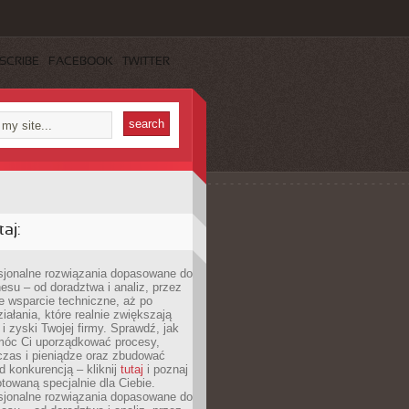
SCRIBE
FACEBOOK
TWITTER
aj:
esjonalne rozwiązania dopasowane do
esu – od doradztwa i analiz, przez
 wsparcie techniczne, aż po
iałania, które realnie zwiększają
i zyski Twojej firmy. Sprawdź, jak
óc Ci uporządkować procesy,
czas i pieniądze oraz zbudować
 konkurencją – kliknij
tutaj
i poznaj
otowaną specjalnie dla Ciebie.
esjonalne rozwiązania dopasowane do