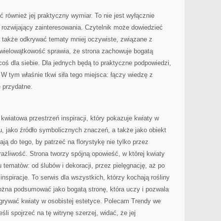
ić również jej praktyczny wymiar. To nie jest wyłącznie
l rozwijający zainteresowania. Czytelnik może dowiedzieć
 a także odkrywać tematy mniej oczywiste, związane z
wielowątkowość sprawia, że strona zachowuje bogatą
oś dla siebie. Dla jednych będą to praktyczne podpowiedzi,
. W tym właśnie tkwi siła tego miejsca: łączy wiedzę z
e przydatne.
kwiatowa przestrzeń inspiracji, który pokazuje kwiaty w
u, jako źródło symbolicznych znaczeń, a także jako obiekt
ają do tego, by patrzeć na florystykę nie tylko przez
ażliwość. Strona tworzy spójną opowieść, w której kwiaty
 tematów: od ślubów i dekoracji, przez pielęgnację, aż po
spiracje. To serwis dla wszystkich, którzy kochają rośliny
żna podsumować jako bogatą stronę, która uczy i pozwala
dgrywać kwiaty w osobistej estetyce. Polecam Trendy we
eśli spojrzeć na tę witrynę szerzej, widać, że jej