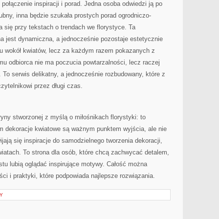
połączenie inspiracji i porad. Jedna osoba odwiedzi ją po
lubny, inna będzie szukała prostych porad ogrodniczo-
 się przy tekstach o trendach we florystyce. Ta
na jest dynamiczna, a jednocześnie pozostaje estetycznie
u wokół kwiatów, lecz za każdym razem pokazanych z
emu odbiorca nie ma poczucia powtarzalności, lecz raczej
. To serwis delikatny, a jednocześnie rozbudowany, które z
ytelnikowi przez długi czas.
yny stworzonej z myślą o miłośnikach florystyki: to
ym dekoracje kwiatowe są ważnym punktem wyjścia, ale nie
ają się inspiracje do samodzielnego tworzenia dekoracji,
kwiatach. To strona dla osób, które chcą zachwycać detalem,
ostu lubią oglądać inspirujące motywy. Całość można
ości i praktyki, które podpowiada najlepsze rozwiązania.
Y