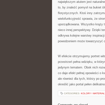
największym atutem jest naturalne 
to, by znaleźć pomysł na bukiet ś
florystycznych. Ktoś inny zatrzyma
wielofunkcyjność sprawia, że stro
uporządkowana. Wszystko krąży t
nieco innej perspektywy. Dzięki t
odkrywa kolejne warstwy inspiracji
powodzeniem może towarzyszyć cz
W efekcie otrzymujemy portret witr
przestrzeń pełna wdzięku, w któr
jedynym tematem. Obok nich rozwij
co daje efekt pełnej opowieści o 
ale również dla tych, którzy po pr
określić jako portal pełen delikatn
CATEGORIES:
KOLORY I MATERIAŁ
Comments are closed.