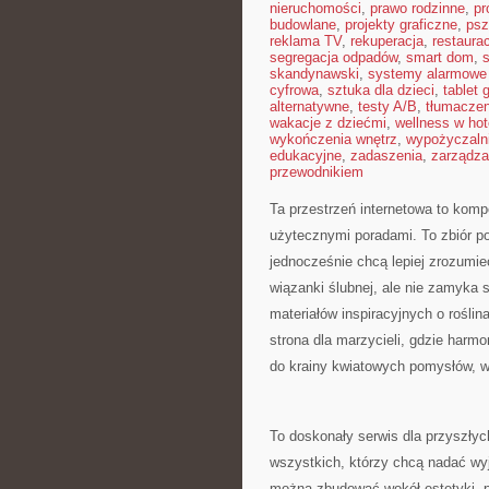
nieruchomości
,
prawo rodzinne
,
pr
budowlane
,
projekty graficzne
,
psz
reklama TV
,
rekuperacja
,
restaura
segregacja odpadów
,
smart dom
,
s
skandynawski
,
systemy alarmowe
cyfrowa
,
sztuka dla dzieci
,
tablet 
alternatywne
,
testy A/B
,
tłumaczen
wakacje z dziećmi
,
wellness w hot
wykończenia wnętrz
,
wypożyczaln
edukacyjne
,
zadaszenia
,
zarządza
przewodnikiem
Ta przestrzeń internetowa to komp
użytecznymi poradami. To zbiór po
jednocześnie chcą lepiej zrozumie
wiązanki ślubnej, ale nie zamyka 
materiałów inspiracyjnych o rośli
strona dla marzycieli, gdzie harmo
do krainy kwiatowych pomysłów, 
To doskonały serwis dla przyszłych
wszystkich, którzy chcą nadać wy
można zbudować wokół estetyki, po