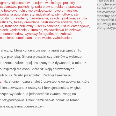
Twojego bizn
ogramy lojalnościowe
,
projektowanie logo
,
projekty
kompleksowe
czelarstwo
,
publishing
,
rada prawna
,
reklama prasowa
,
skuteczne dz
cje hotelowe
,
rolnictwo ekologiczne
,
rowery miejskie
,
efektywność 
potkania autorskie
,
styl industrialny
,
styl loftowy
,
styl
możemy pom
 do domu
,
systemy nawadniania
,
szkoły językowe
,
sztuka
oszczędzić 
graficzny
,
tarasy drewniane
,
teatr improwizowany
,
teatry
przewagę nad
ia
,
transport publiczny
,
user experience
,
usługi cateringowe
,
ofertę przyg
elach
,
wydarzenia kulturalne
,
wydawnictwa książkowe
,
ie samochodów
,
wystawy fotograficzne
,
zabawki
nie nieruchomościami
,
zero waste
,
zwiedzanie z
atyczny, która koncentruje się na aranżacji wnętrz. To
 się z praktyką. Strona prowadzi czytelników w wyborze
c szeroki zakres opcji związanych z dywanami, a także z
 inspiracji dla osób, które szukają sprawdzonych
b biura. Warto przeczytać: Podłogi Drewniane i
y
. Na stronie można znaleźć przystępne opracowania, które
nienia związane z estetyką i funkcjonalnością wnętrz.
czące wykładzin, a jednocześnie zwraca uwagę na
twy przypodłogowe. Dzięki temu serwis pokazuje temat
wizję urządzania pomieszczeń.