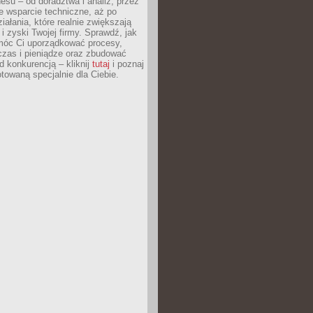
esu – od doradztwa i analiz, przez
 wsparcie techniczne, aż po
iałania, które realnie zwiększają
i zyski Twojej firmy. Sprawdź, jak
óc Ci uporządkować procesy,
czas i pieniądze oraz zbudować
 konkurencją – kliknij
tutaj
i poznaj
otowaną specjalnie dla Ciebie.