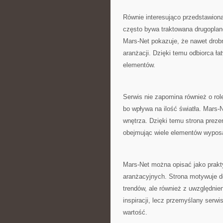
Równie interesująco przedstawiona
często bywa traktowana drugoplan
Mars-Net pokazuje, że nawet dro
aranżacji. Dzięki temu odbiorca ł
elementów.
Serwis nie zapomina również o ro
bo wpływa na ilość światła. Mars-N
wnętrza. Dzięki temu strona prezen
obejmując wiele elementów wypos
Mars-Net można opisać jako prakty
aranżacyjnych. Strona motywuje do
trendów, ale również z uwzględnie
inspiracji, lecz przemyślany serwi
wartość.