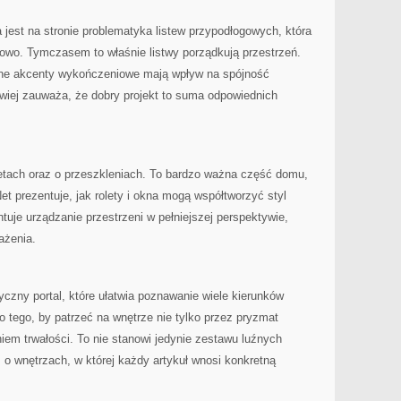
 jest na stronie problematyka listew przypodłogowych, która
owo. Tymczasem to właśnie listwy porządkują przestrzeń.
bne akcenty wykończeniowe mają wpływ na spójność
atwiej zauważa, że dobry projekt to suma odpowiednich
letach oraz o przeszkleniach. To bardzo ważna część domu,
et prezentuje, jak rolety i okna mogą współtworzyć styl
tuje urządzanie przestrzeni w pełniejszej perspektywie,
ażenia.
czny portal, które ułatwia poznawanie wiele kierunków
 tego, by patrzeć na wnętrze nie tylko przez pryzmat
niem trwałości. To nie stanowi jedynie zestawu luźnych
s o wnętrzach, w której każdy artykuł wnosi konkretną