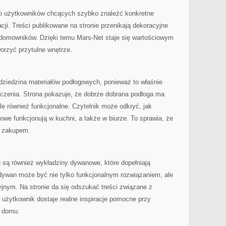
no użytkowników chcących szybko znaleźć konkretne
acji. Treści publikowane na stronie przenikają dekoracyjne
domowników. Dzięki temu Mars-Net staje się wartościowym
orzyć przytulne wnętrze.
dziedzina materiałów podłogowych, ponieważ to właśnie
czenia. Strona pokazuje, że dobrze dobrana podłoga ma
le również funkcjonalne. Czytelnik może odkryć, jak
we funkcjonują w kuchni, a także w biurze. To sprawia, że
d zakupem.
są również wykładziny dywanowe, które dopełniają
 dywan może być nie tylko funkcjonalnym rozwiązaniem, ale
nym. Na stronie da się odszukać treści związane z
 użytkownik dostaje realne inspiracje pomocne przy
u domu.