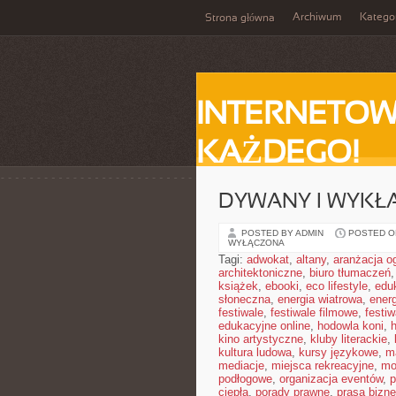
Archiwum
Katego
Strona główna
INTERNETOW
KAŻDEGO!
DYWANY I WYKŁ
POSTED BY ADMIN
POSTED ON
WYŁĄCZONA
Tagi:
adwokat
,
altany
,
aranżacja o
architektoniczne
,
biuro tłumaczeń
książek
,
ebooki
,
eco lifestyle
,
edu
słoneczna
,
energia wiatrowa
,
ener
festiwale
,
festiwale filmowe
,
festi
edukacyjne online
,
hodowla koni
,
h
kino artystyczne
,
kluby literackie
,
kultura ludowa
,
kursy językowe
,
m
mediacje
,
miejsca rekreacyjne
,
mo
podłogowe
,
organizacja eventów
,
p
ciepła
,
porady prawne
,
prasa bizn