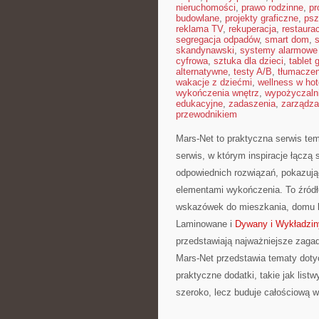
nieruchomości
,
prawo rodzinne
,
pr
budowlane
,
projekty graficzne
,
psz
reklama TV
,
rekuperacja
,
restaura
segregacja odpadów
,
smart dom
,
s
skandynawski
,
systemy alarmowe
cyfrowa
,
sztuka dla dzieci
,
tablet 
alternatywne
,
testy A/B
,
tłumaczen
wakacje z dziećmi
,
wellness w hot
wykończenia wnętrz
,
wypożyczaln
edukacyjne
,
zadaszenia
,
zarządza
przewodnikiem
Mars-Net to praktyczna serwis tem
serwis, w którym inspiracje łączą
odpowiednich rozwiązań, pokazują
elementami wykończenia. To źródło
wskazówek do mieszkania, domu lu
Laminowane i
Dywany i Wykładzin
przedstawiają najważniejsze zagad
Mars-Net przedstawia tematy doty
praktyczne dodatki, takie jak lis
szeroko, lecz buduje całościową 