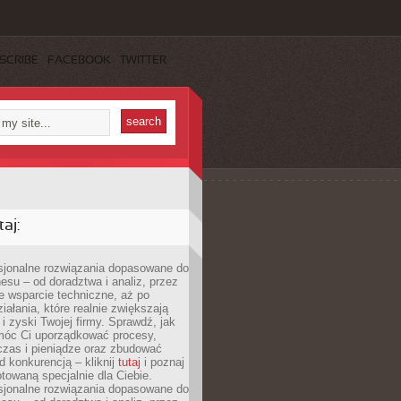
SCRIBE
FACEBOOK
TWITTER
aj:
esjonalne rozwiązania dopasowane do
esu – od doradztwa i analiz, przez
 wsparcie techniczne, aż po
iałania, które realnie zwiększają
i zyski Twojej firmy. Sprawdź, jak
óc Ci uporządkować procesy,
czas i pieniądze oraz zbudować
 konkurencją – kliknij
tutaj
i poznaj
otowaną specjalnie dla Ciebie.
esjonalne rozwiązania dopasowane do