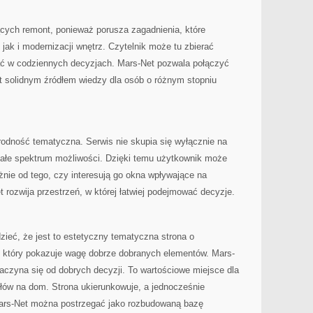
ących remont, ponieważ porusza zagadnienia, które
ak i modernizacji wnętrz. Czytelnik może tu zbierać
ać w codziennych decyzjach. Mars-Net pozwala połączyć
t solidnym źródłem wiedzy dla osób o różnym stopniu
orodność tematyczna. Serwis nie skupia się wyłącznie na
całe spektrum możliwości. Dzięki temu użytkownik może
eżnie od tego, czy interesują go okna wpływające na
 rozwija przestrzeń, w której łatwiej podejmować decyzje.
zieć, że jest to estetyczny tematyczna strona o
 który pokazuje wagę dobrze dobranych elementów. Mars-
aczyna się od dobrych decyzji. To wartościowe miejsce dla
łów na dom. Strona ukierunkowuje, a jednocześnie
Mars-Net można postrzegać jako rozbudowaną bazę