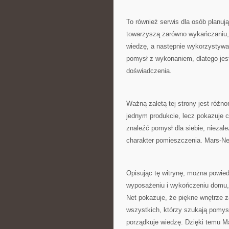
To również serwis dla osób planuj
towarzyszą zarówno wykańczaniu, j
wiedzę, a następnie wykorzystyw
pomysł z wykonaniem, dlatego jes
doświadczenia.
Ważną zaletą tej strony jest różn
jednym produkcie, lecz pokazuje 
znaleźć pomysł dla siebie, niezal
charakter pomieszczenia. Mars-Net
Opisując tę witrynę, można powied
wyposażeniu i wykończeniu domu,
Net pokazuje, że piękne wnętrze z
wszystkich, którzy szukają pomys
porządkuje wiedzę. Dzięki temu 