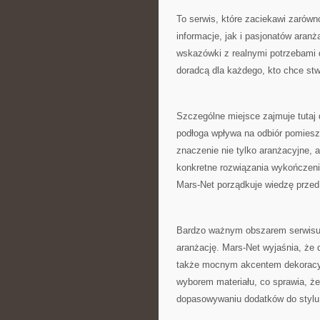
To serwis, które zaciekawi zarów
informacje, jak i pasjonatów aranż
wskazówki z realnymi potrzebami 
doradcą dla każdego, kto chce stw
Szczególne miejsce zajmuje tutaj 
podłoga wpływa na odbiór pomiesz
znaczenie nie tylko aranżacyjne, a
konkretne rozwiązania wykończenio
Mars-Net porządkuje wiedzę prze
Bardzo ważnym obszarem serwisu 
aranżację. Mars-Net wyjaśnia, że
także mocnym akcentem dekoracyj
wyborem materiału, co sprawia, że
dopasowywaniu dodatków do styl