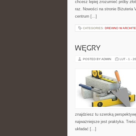
chcesz lepiej zrozumieć próby zło
raz. Nowości na stronie Biżuteria 
centrum […]
CATEGORIES:
DREWNO W ARCHITE
WĘGRY
POSTED BY ADMIN
LUT - 1 - 2
znajdziesz tu szeroką perspektyw
najważniejsze jest praktyka. Treś
układać […]