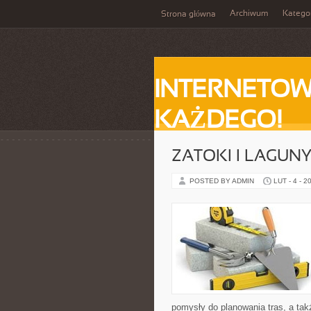
Archiwum
Katego
Strona główna
INTERNETOW
KAŻDEGO!
ZATOKI I LAGUN
POSTED BY ADMIN
LUT - 4 - 2
pomysły do planowania tras, a ta