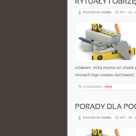
RYTUAŁY I OBRZ
POSTED BY ADMIN
STY - 31 -
szlakiem, którą można iść chwila 
stronach tego serwisu duchowość 
CATEGORIES:
IRAN
PORADY DLA PO
POSTED BY ADMIN
STY - 30 -