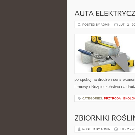
AUTA ELEKTRYC
POSTED BY ADMIN
LUT - 2 - 2
po spokój na drodze i sens ekono
firmowy i Bezpieczeństwo na drodz
CATEGORIES:
PRZYRODA I EKOLO
ZBIORNIKI ROŚL
POSTED BY ADMIN
LUT - 2 - 2