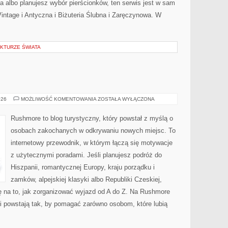
ta albo planujesz wybór pierścionków, ten serwis jest w sam
Vintage i Antyczna i Biżuteria Ślubna i Zaręczynowa. W
KTURZE ŚWIATA
WĘGRY
026
MOŻLIWOŚĆ KOMENTOWANIA
ZOSTAŁA WYŁĄCZONA
Rushmore to blog turystyczny, który powstał z myślą o
osobach zakochanych w odkrywaniu nowych miejsc. To
internetowy przewodnik, w którym łączą się motywacje
z użytecznymi poradami. Jeśli planujesz podróż do
Hiszpanii, romantycznej Europy, kraju porządku i
zamków, alpejskiej klasyki albo Republiki Czeskiej,
ę na to, jak zorganizować wyjazd od A do Z. Na Rushmore
ci powstają tak, by pomagać zarówno osobom, które lubią