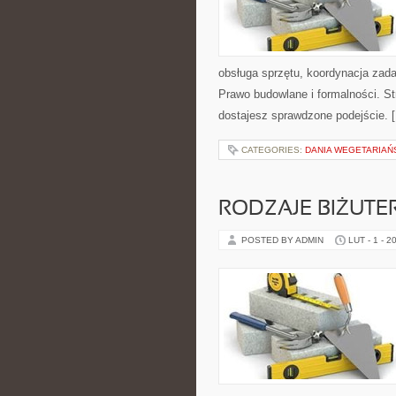
obsługa sprzętu, koordynacja zada
Prawo budowlane i formalności. St
dostajesz sprawdzone podejście. 
CATEGORIES:
DANIA WEGETARIAŃ
RODZAJE BIŻUTER
POSTED BY ADMIN
LUT - 1 - 2