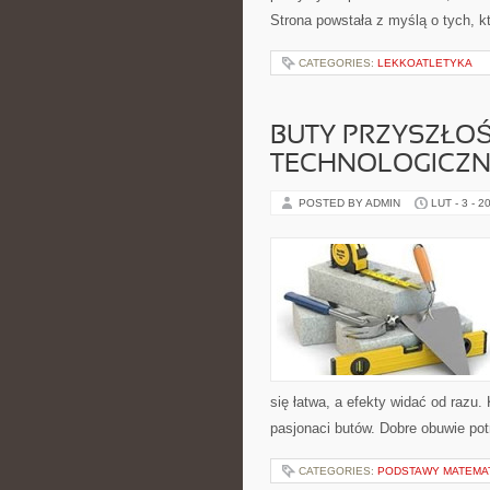
Strona powstała z myślą o tych, k
CATEGORIES:
LEKKOATLETYKA
BUTY PRZYSZŁOŚ
TECHNOLOGICZN
POSTED BY ADMIN
LUT - 3 - 2
się łatwa, a efekty widać od razu. 
pasjonaci butów. Dobre obuwie pot
CATEGORIES:
PODSTAWY MATEMA