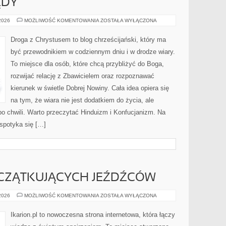
ĘDY
RYTUAŁY
 2026
MOŻLIWOŚĆ KOMENTOWANIA
ZOSTAŁA WYŁĄCZONA
I
OBRZĘDY
Droga z Chrystusem to blog chrześcijański, który ma
być przewodnikiem w codziennym dniu i w drodze wiary.
To miejsce dla osób, które chcą przybliżyć do Boga,
rozwijać relację z Zbawicielem oraz rozpoznawać
kierunek w świetle Dobrej Nowiny. Cała idea opiera się
na tym, że wiara nie jest dodatkiem do życia, ale
po chwili. Warto przeczytać Hinduizm i Konfucjanizm. Na
spotyka się […]
CZĄTKUJĄCYCH JEŹDŹCÓW
PORADY
 2026
MOŻLIWOŚĆ KOMENTOWANIA
ZOSTAŁA WYŁĄCZONA
DLA
POCZĄTKUJĄCYCH
JEŹDŹCÓW
Ikarion.pl to nowoczesna strona internetowa, która łączy