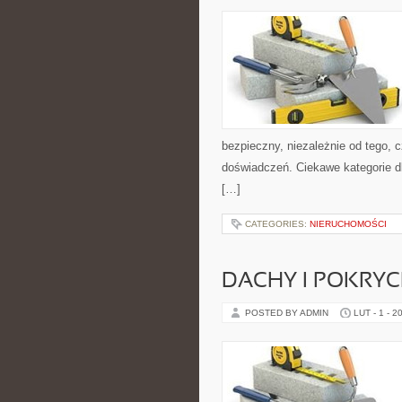
bezpieczny, niezależnie od tego, c
doświadczeń. Ciekawe kategorie d
[…]
CATEGORIES:
NIERUCHOMOŚCI
DACHY I POKRY
POSTED BY ADMIN
LUT - 1 - 2