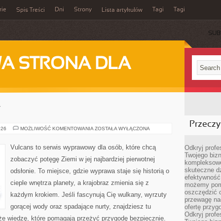
rie
Dni
Strony
Tagi
Tagi
Spis Treści
Lista artykułów
SUB
A STRONA DLA
Y
Przeczyt
ZATOKI
026
MOŻLIWOŚĆ KOMENTOWANIA
ZOSTAŁA WYŁĄCZONA
I
LAGUNY
Vulcans to serwis wyprawowy dla osób, które chcą
Odkryj prof
Twojego bizn
zobaczyć potęgę Ziemi w jej najbardziej pierwotnej
kompleksowe
skuteczne dz
odsłonie. To miejsce, gdzie wyprawa staje się historią o
efektywność 
cieple wnętrza planety, a krajobraz zmienia się z
możemy pom
oszczędzić 
każdym krokiem. Jeśli fascynują Cię wulkany, wyrzuty
przewagę nad
gorącej wody oraz spadające nurty, znajdziesz tu
ofertę przyg
Odkryj prof
kże wiedzę, które pomagają przeżyć przygodę bezpiecznie.