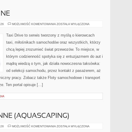
ZNE
AUTA
026
MOŻLIWOŚĆ KOMENTOWANIA
ZOSTAŁA WYŁĄCZONA
ELEKTRYCZNE
Taxi Drive to serwis tworzony z myślą o kierowcach
taxi, miłośnikach samochodów oraz wszystkich, którzy
chcą lepiej zrozumieć świat przewozów. To miejsce, w
którym codzienność spotyka się z entuzjazmem do aut i
mądrą wiedzą o tym, jak działa nowoczesna taksówka:
od selekcji samochodu, przez kontakt z pasażerem, aż
miczny pracy. Zobacz także Floty samochodowe i transport
e. Ten portal opisuje […]
GIA
INNE (AQUASCAPING)
ZBIORNIKI
026
MOŻLIWOŚĆ KOMENTOWANIA
ZOSTAŁA WYŁĄCZONA
ROŚLINNE