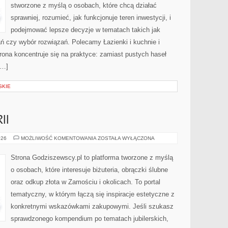
stworzone z myślą o osobach, które chcą działać
sprawniej, rozumieć, jak funkcjonuje teren inwestycji, i
podejmować lepsze decyzje w tematach takich jak
ń czy wybór rozwiązań. Polecamy Łazienki i kuchnie i
rona koncentruje się na praktyce: zamiast pustych haseł
[…]
SKIE
II
RODZAJE
026
MOŻLIWOŚĆ KOMENTOWANIA
ZOSTAŁA WYŁĄCZONA
BIŻUTERII
Strona Godziszewscy.pl to platforma tworzone z myślą
o osobach, które interesuje biżuteria, obrączki ślubne
oraz odkup złota w Zamościu i okolicach. To portal
tematyczny, w którym łączą się inspiracje estetyczne z
konkretnymi wskazówkami zakupowymi. Jeśli szukasz
sprawdzonego kompendium po tematach jubilerskich,