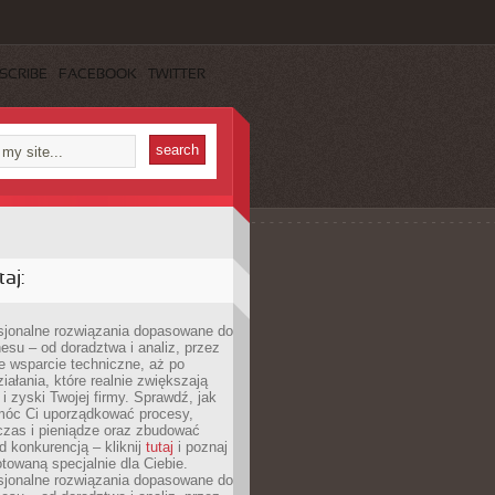
SCRIBE
FACEBOOK
TWITTER
aj:
esjonalne rozwiązania dopasowane do
esu – od doradztwa i analiz, przez
 wsparcie techniczne, aż po
iałania, które realnie zwiększają
i zyski Twojej firmy. Sprawdź, jak
óc Ci uporządkować procesy,
czas i pieniądze oraz zbudować
 konkurencją – kliknij
tutaj
i poznaj
otowaną specjalnie dla Ciebie.
esjonalne rozwiązania dopasowane do