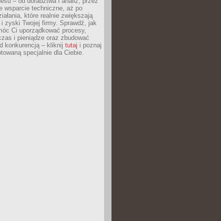
esu – od doradztwa i analiz, przez
 wsparcie techniczne, aż po
iałania, które realnie zwiększają
i zyski Twojej firmy. Sprawdź, jak
óc Ci uporządkować procesy,
czas i pieniądze oraz zbudować
 konkurencją – kliknij
tutaj
i poznaj
otowaną specjalnie dla Ciebie.