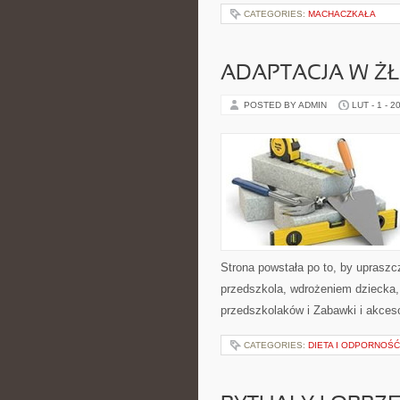
CATEGORIES:
MACHACZKAŁA
ADAPTACJA W Ż
POSTED BY ADMIN
LUT - 1 - 2
Strona powstała po to, by uprasz
przedszkola, wdrożeniem dziecka,
przedszkolaków i Zabawki i akceso
CATEGORIES:
DIETA I ODPORNOŚĆ