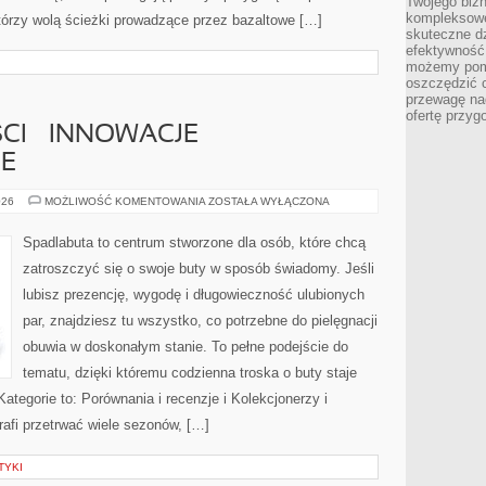
Twojego bizn
kompleksowe
tórzy wolą ścieżki prowadzące przez bazaltowe […]
skuteczne dz
efektywność 
możemy pom
oszczędzić 
przewagę nad
ofertę przyg
CI – INNOWACJE
E
BUTY
026
MOŻLIWOŚĆ KOMENTOWANIA
ZOSTAŁA WYŁĄCZONA
PRZYSZŁOŚCI
–
INNOWACJE
Spadlabuta to centrum stworzone dla osób, które chcą
TECHNOLOGICZNE
zatroszczyć się o swoje buty w sposób świadomy. Jeśli
lubisz prezencję, wygodę i długowieczność ulubionych
par, znajdziesz tu wszystko, co potrzebne do pielęgnacji
obuwia w doskonałym stanie. To pełne podejście do
tematu, dzięki któremu codzienna troska o buty staje
Kategorie to: Porównania i recenzje i Kolekcjonerzy i
rafi przetrwać wiele sezonów, […]
TYKI