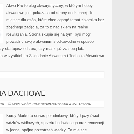
(AQUASCAPING)
Akwa-Pro to blog akwarystyczny, w którym hobby
akwariowe jest pokazana od strony codziennej. To
miejsce dla osób, które chcą ogarąć temat zbiornika bez
zbędnego zadęcia, za to z naciskiem na realne
rozwiązania. Strona skupia się na tym, byś mógł
prowadzić swoje akwarium słodkowodne w sposób
zy startujesz od zera, czy masz już za sobą lata
la wszystkich to Zakładanie Akwarium i Technika Akwariowa
CIA DACHOWE
DACHY
026
MOŻLIWOŚĆ KOMENTOWANIA
ZOSTAŁA WYŁĄCZONA
I
POKRYCIA
DACHOWE
Kursy Marko to serwis poradnikowy, który łączy świat
wózków widłowych, sprzętu budowlanego oraz renowacji
w jedną, spójną przestrzeń wiedzy. To miejsce