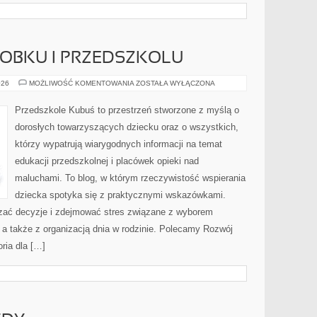
ŁOBKU I PRZEDSZKOLU
ADAPTACJA
026
MOŻLIWOŚĆ KOMENTOWANIA
ZOSTAŁA WYŁĄCZONA
W
ŻŁOBKU
I
Przedszkole Kubuś to przestrzeń stworzone z myślą o
PRZEDSZKOLU
dorosłych towarzyszących dziecku oraz o wszystkich,
którzy wypatrują wiarygodnych informacji na temat
edukacji przedszkolnej i placówek opieki nad
maluchami. To blog, w którym rzeczywistość wspierania
dziecka spotyka się z praktycznymi wskazówkami.
czać decyzje i zdejmować stres związane z wyborem
 a także z organizacją dnia w rodzinie. Polecamy Rozwój
ria dla […]