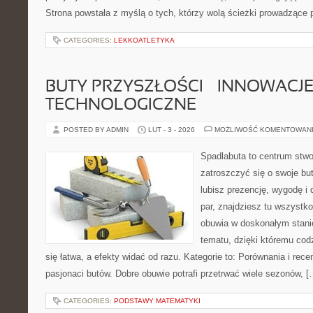
Strona powstała z myślą o tych, którzy wolą ścieżki prowadzące 
CATEGORIES:
LEKKOATLETYKA
BUTY PRZYSZŁOŚCI – INNOWACJ
TECHNOLOGICZNE
POSTED BY ADMIN
LUT - 3 - 2026
MOŻLIWOŚĆ KOMENTOWAN
Spadlabuta to centrum stwo
zatroszczyć się o swoje bu
lubisz prezencję, wygodę i
par, znajdziesz tu wszystko
obuwia w doskonałym stanie
tematu, dzięki któremu codz
się łatwa, a efekty widać od razu. Kategorie to: Porównania i recen
pasjonaci butów. Dobre obuwie potrafi przetrwać wiele sezonów, [
CATEGORIES:
PODSTAWY MATEMATYKI