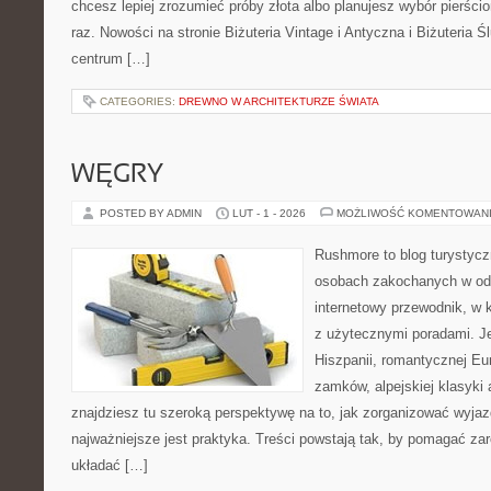
chcesz lepiej zrozumieć próby złota albo planujesz wybór pierści
raz. Nowości na stronie Biżuteria Vintage i Antyczna i Biżuteria 
centrum […]
CATEGORIES:
DREWNO W ARCHITEKTURZE ŚWIATA
WĘGRY
POSTED BY ADMIN
LUT - 1 - 2026
MOŻLIWOŚĆ KOMENTOWAN
Rushmore to blog turystycz
osobach zakochanych w od
internetowy przewodnik, w 
z użytecznymi poradami. Je
Hiszpanii, romantycznej Eur
zamków, alpejskiej klasyki 
znajdziesz tu szeroką perspektywę na to, jak zorganizować wyja
najważniejsze jest praktyka. Treści powstają tak, by pomagać za
układać […]