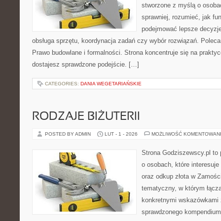
stworzone z myślą o osobac
sprawniej, rozumieć, jak fun
podejmować lepsze decyzje
obsługa sprzętu, koordynacja zadań czy wybór rozwiązań. Polecam
Prawo budowlane i formalności. Strona koncentruje się na prakty
dostajesz sprawdzone podejście. […]
CATEGORIES:
DANIA WEGETARIAŃSKIE
RODZAJE BIŻUTERII
POSTED BY ADMIN
LUT - 1 - 2026
MOŻLIWOŚĆ KOMENTOWAN
Strona Godziszewscy.pl to 
o osobach, które interesuje 
oraz odkup złota w Zamościu
tematyczny, w którym łączą 
konkretnymi wskazówkami 
sprawdzonego kompendium p