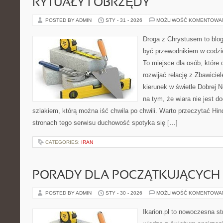
RYTUAŁY I OBRZĘDY
POSTED BY ADMIN
STY - 31 - 2026
MOŻLIWOŚĆ KOMENTOWA
Droga z Chrystusem to blog
być przewodnikiem w codzie
To miejsce dla osób, które 
rozwijać relację z Zbawici
kierunek w świetle Dobrej N
na tym, że wiara nie jest d
szlakiem, którą można iść chwila po chwili. Warto przeczytać Hi
stronach tego serwisu duchowość spotyka się […]
CATEGORIES:
IRAN
PORADY DLA POCZĄTKUJĄCYCH
POSTED BY ADMIN
STY - 30 - 2026
MOŻLIWOŚĆ KOMENTOWA
Ikarion.pl to nowoczesna st