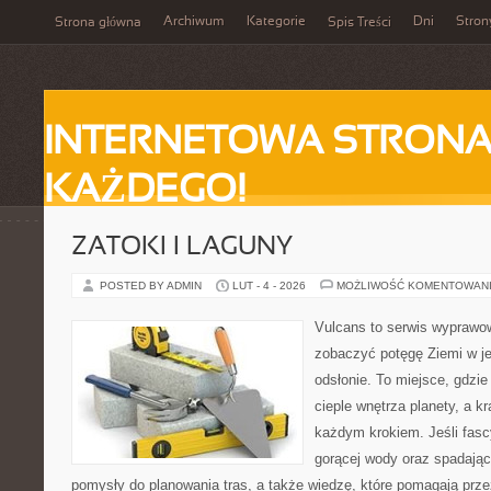
Archiwum
Kategorie
Dni
Stron
Strona główna
Spis Treści
INTERNETOWA STRONA
KAŻDEGO!
ZATOKI I LAGUNY
POSTED BY ADMIN
LUT - 4 - 2026
MOŻLIWOŚĆ KOMENTOWAN
Vulcans to serwis wyprawow
zobaczyć potęgę Ziemi w jej
odsłonie. To miejsce, gdzie 
cieple wnętrza planety, a kr
każdym krokiem. Jeśli fasc
gorącej wody oraz spadające
pomysły do planowania tras, a także wiedzę, które pomagają prz