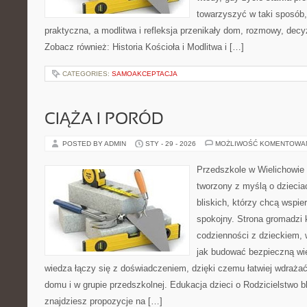
towarzyszyć w taki sposób
praktyczna, a modlitwa i refleksja przenikały dom, rozmowy, decyz
Zobacz również: Historia Kościoła i Modlitwa i […]
CATEGORIES:
SAMOAKCEPTACJA
CIĄŻA I PORÓD
POSTED BY ADMIN
STY - 29 - 2026
MOŻLIWOŚĆ KOMENTOWA
Przedszkole w Wielichowie 
tworzony z myślą o dziecia
bliskich, którzy chcą wspi
spokojny. Strona gromadzi 
codzienności z dzieckiem, 
jak budować bezpieczną wi
wiedza łączy się z doświadczeniem, dzięki czemu łatwiej wdraża
domu i w grupie przedszkolnej. Edukacja dzieci o Rodzicielstwo bl
znajdziesz propozycje na […]