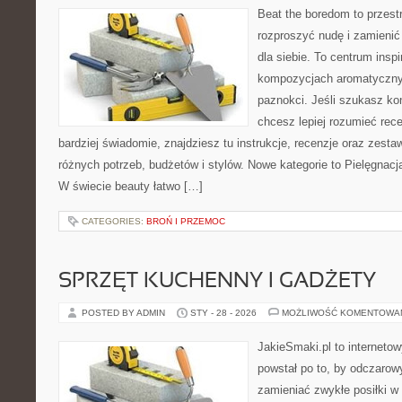
Beat the boredom to przest
rozproszyć nudę i zamienić
dla siebie. To centrum inspi
kompozycjach aromatycznyc
paznokci. Jeśli szukasz k
chcesz lepiej rozumieć rece
bardziej świadomie, znajdziesz tu instrukcje, recenzje oraz zest
różnych potrzeb, budżetów i stylów. Nowe kategorie to Pielęgnac
W świecie beauty łatwo […]
CATEGORIES:
BROŃ I PRZEMOC
SPRZĘT KUCHENNY I GADŻETY
POSTED BY ADMIN
STY - 28 - 2026
MOŻLIWOŚĆ KOMENTOWA
JakieSmaki.pl to internetow
powstał po to, by odczaro
zamieniać zwykłe posiłki w