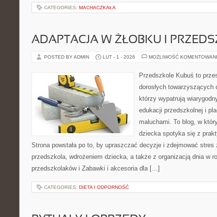
CATEGORIES:
MACHACZKAŁA
ADAPTACJA W ŻŁOBKU I PRZED
POSTED BY ADMIN
LUT - 1 - 2026
MOŻLIWOŚĆ KOMENTOWAN
Przedszkole Kubuś to prze
dorosłych towarzyszących 
którzy wypatrują wiarygodn
edukacji przedszkolnej i pl
maluchami. To blog, w któr
dziecka spotyka się z pra
Strona powstała po to, by upraszczać decyzje i zdejmować stre
przedszkola, wdrożeniem dziecka, a także z organizacją dnia w 
przedszkolaków i Zabawki i akcesoria dla […]
CATEGORIES:
DIETA I ODPORNOŚĆ