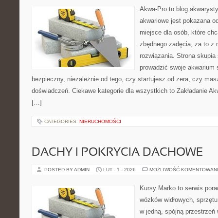
Akwa-Pro to blog akwaryst
akwariowe jest pokazana od
miejsce dla osób, które ch
zbędnego zadęcia, za to z 
rozwiązania. Strona skupia
prowadzić swoje akwarium
bezpieczny, niezależnie od tego, czy startujesz od zera, czy masz
doświadczeń. Ciekawe kategorie dla wszystkich to Zakładanie Ak
[…]
CATEGORIES:
NIERUCHOMOŚCI
DACHY I POKRYCIA DACHOWE
POSTED BY ADMIN
LUT - 1 - 2026
MOŻLIWOŚĆ KOMENTOWAN
Kursy Marko to serwis pora
wózków widłowych, sprzętu
w jedną, spójną przestrzeń