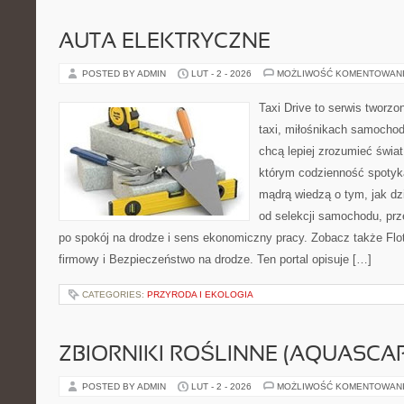
AUTA ELEKTRYCZNE
POSTED BY ADMIN
LUT - 2 - 2026
MOŻLIWOŚĆ KOMENTOWAN
Taxi Drive to serwis tworz
taxi, miłośnikach samochod
chcą lepiej zrozumieć świa
którym codzienność spotyka
mądrą wiedzą o tym, jak d
od selekcji samochodu, prz
po spokój na drodze i sens ekonomiczny pracy. Zobacz także Flo
firmowy i Bezpieczeństwo na drodze. Ten portal opisuje […]
CATEGORIES:
PRZYRODA I EKOLOGIA
ZBIORNIKI ROŚLINNE (AQUASCAP
POSTED BY ADMIN
LUT - 2 - 2026
MOŻLIWOŚĆ KOMENTOWAN