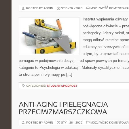
POSTED BY ADMIN
STY - 29 - 2026
MOŻLIWOŚĆ KOMENTOWA
Instytut wspierania oświat
poświęcona oświacie – prze
pedagodzy, liderzy szkół, s
mogą odkryć rzetelne opra
edukacyjnej rzeczywistości
o tym, by usprawniać naucz
pomagać w podejmowaniu decyzji – od spraw prawnych po tematy
kategorie to Psychologia w edukacji i Materiały dydaktyczne i sce
ta strona pełni rolę mapy po […]
CATEGORIES:
STUDENTWPODROZY
ANTI-AGING I PIELĘGNACJA
PRZECIWZMARSZCZKOWA
POSTED BY ADMIN
STY - 28 - 2026
MOŻLIWOŚĆ KOMENTOWA