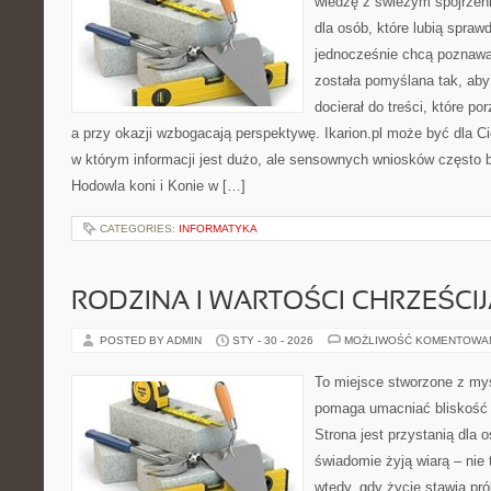
wiedzę z świeżym spojrzen
dla osób, które lubią spraw
jednocześnie chcą poznawa
została pomyślana tak, aby 
docierał do treści, które p
a przy okazji wzbogacają perspektywę. Ikarion.pl może być dla 
w którym informacji jest dużo, ale sensownych wniosków często b
Hodowla koni i Konie w […]
CATEGORIES:
INFORMATYKA
RODZINA I WARTOŚCI CHRZEŚCI
POSTED BY ADMIN
STY - 30 - 2026
MOŻLIWOŚĆ KOMENTOWA
To miejsce stworzone z myś
pomaga umacniać bliskość 
Strona jest przystanią dla o
świadomie żyją wiarą – nie 
wtedy, gdy życie stawia pró