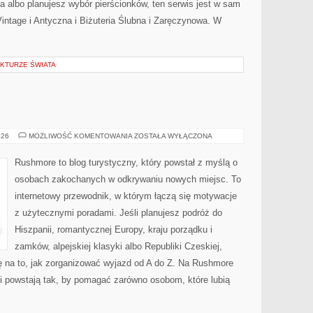
ta albo planujesz wybór pierścionków, ten serwis jest w sam
Vintage i Antyczna i Biżuteria Ślubna i Zaręczynowa. W
KTURZE ŚWIATA
WĘGRY
026
MOŻLIWOŚĆ KOMENTOWANIA
ZOSTAŁA WYŁĄCZONA
Rushmore to blog turystyczny, który powstał z myślą o
osobach zakochanych w odkrywaniu nowych miejsc. To
internetowy przewodnik, w którym łączą się motywacje
z użytecznymi poradami. Jeśli planujesz podróż do
Hiszpanii, romantycznej Europy, kraju porządku i
zamków, alpejskiej klasyki albo Republiki Czeskiej,
ę na to, jak zorganizować wyjazd od A do Z. Na Rushmore
ci powstają tak, by pomagać zarówno osobom, które lubią