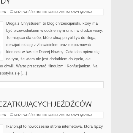
ĘDY
RYTUAŁY
 2026
MOŻLIWOŚĆ KOMENTOWANIA
ZOSTAŁA WYŁĄCZONA
I
OBRZĘDY
Droga z Chrystusem to blog chrześcijański, który ma
być przewodnikiem w codziennym dniu i w drodze wiary.
To miejsce dla osób, które chcą przybliżyć do Boga,
rozwijać relację z Zbawicielem oraz rozpoznawać
kierunek w świetle Dobrej Nowiny. Cała idea opiera się
na tym, że wiara nie jest dodatkiem do życia, ale
po chwili. Warto przeczytać Hinduizm i Konfucjanizm. Na
spotyka się […]
CZĄTKUJĄCYCH JEŹDŹCÓW
PORADY
 2026
MOŻLIWOŚĆ KOMENTOWANIA
ZOSTAŁA WYŁĄCZONA
DLA
POCZĄTKUJĄCYCH
JEŹDŹCÓW
Ikarion.pl to nowoczesna strona internetowa, która łączy