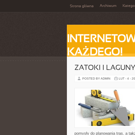
Archiwum
Katego
Strona główna
INTERNETOW
KAŻDEGO!
ZATOKI I LAGUN
POSTED BY ADMIN
LUT - 4 - 2
pomysły do planowania tras, a ta