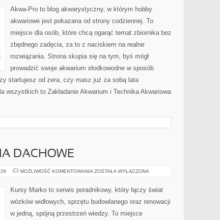
(AQUASCAPING)
Akwa-Pro to blog akwarystyczny, w którym hobby
akwariowe jest pokazana od strony codziennej. To
miejsce dla osób, które chcą ogarąć temat zbiornika bez
zbędnego zadęcia, za to z naciskiem na realne
rozwiązania. Strona skupia się na tym, byś mógł
prowadzić swoje akwarium słodkowodne w sposób
zy startujesz od zera, czy masz już za sobą lata
la wszystkich to Zakładanie Akwarium i Technika Akwariowa
CIA DACHOWE
DACHY
026
MOŻLIWOŚĆ KOMENTOWANIA
ZOSTAŁA WYŁĄCZONA
I
POKRYCIA
DACHOWE
Kursy Marko to serwis poradnikowy, który łączy świat
wózków widłowych, sprzętu budowlanego oraz renowacji
w jedną, spójną przestrzeń wiedzy. To miejsce