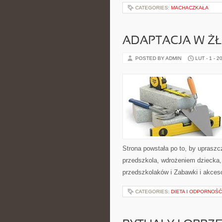
CATEGORIES:
MACHACZKAŁA
ADAPTACJA W Ż
POSTED BY ADMIN
LUT - 1 - 2
Strona powstała po to, by uprasz
przedszkola, wdrożeniem dziecka,
przedszkolaków i Zabawki i akceso
CATEGORIES:
DIETA I ODPORNOŚĆ