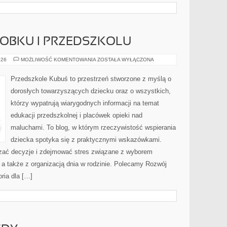
ŁOBKU I PRZEDSZKOLU
ADAPTACJA
026
MOŻLIWOŚĆ KOMENTOWANIA
ZOSTAŁA WYŁĄCZONA
W
ŻŁOBKU
I
Przedszkole Kubuś to przestrzeń stworzone z myślą o
PRZEDSZKOLU
dorosłych towarzyszących dziecku oraz o wszystkich,
którzy wypatrują wiarygodnych informacji na temat
edukacji przedszkolnej i placówek opieki nad
maluchami. To blog, w którym rzeczywistość wspierania
dziecka spotyka się z praktycznymi wskazówkami.
czać decyzje i zdejmować stres związane z wyborem
 a także z organizacją dnia w rodzinie. Polecamy Rozwój
ria dla […]