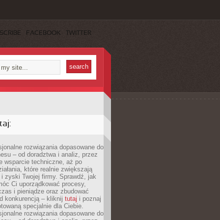
SCRIBE
FACEBOOK
TWITTER
aj:
esjonalne rozwiązania dopasowane do
esu – od doradztwa i analiz, przez
 wsparcie techniczne, aż po
iałania, które realnie zwiększają
i zyski Twojej firmy. Sprawdź, jak
óc Ci uporządkować procesy,
czas i pieniądze oraz zbudować
 konkurencją – kliknij
tutaj
i poznaj
otowaną specjalnie dla Ciebie.
esjonalne rozwiązania dopasowane do