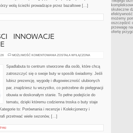
Twojego bizn
kompleksowe
tórzy wolą ścieżki prowadzące przez bazaltowe […]
skuteczne dz
efektywność 
możemy pom
oszczędzić 
przewagę nad
ofertę przyg
CI – INNOWACJE
E
BUTY
026
MOŻLIWOŚĆ KOMENTOWANIA
ZOSTAŁA WYŁĄCZONA
PRZYSZŁOŚCI
–
INNOWACJE
Spadlabuta to centrum stworzone dla osób, które chcą
TECHNOLOGICZNE
zatroszczyć się o swoje buty w sposób świadomy. Jeśli
lubisz prezencję, wygodę i długowieczność ulubionych
par, znajdziesz tu wszystko, co potrzebne do pielęgnacji
obuwia w doskonałym stanie. To pełne podejście do
tematu, dzięki któremu codzienna troska o buty staje
Kategorie to: Porównania i recenzje i Kolekcjonerzy i
rafi przetrwać wiele sezonów, […]
TYKI