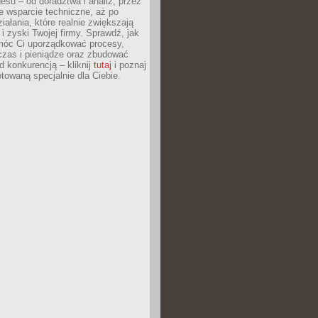
esu – od doradztwa i analiz, przez
 wsparcie techniczne, aż po
iałania, które realnie zwiększają
i zyski Twojej firmy. Sprawdź, jak
óc Ci uporządkować procesy,
czas i pieniądze oraz zbudować
 konkurencją – kliknij
tutaj
i poznaj
otowaną specjalnie dla Ciebie.