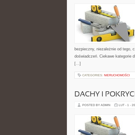
bezpieczny, niezależnie od tego, c
doświadczeń. Ciekawe kategorie d
[…]
CATEGORIES:
NIERUCHOMOŚCI
DACHY I POKRY
POSTED BY ADMIN
LUT - 1 - 2