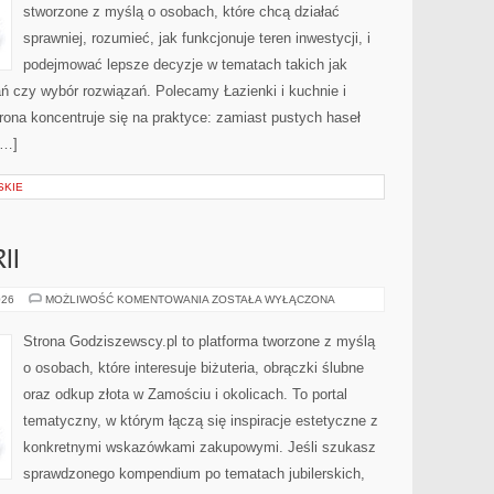
stworzone z myślą o osobach, które chcą działać
sprawniej, rozumieć, jak funkcjonuje teren inwestycji, i
podejmować lepsze decyzje w tematach takich jak
ń czy wybór rozwiązań. Polecamy Łazienki i kuchnie i
rona koncentruje się na praktyce: zamiast pustych haseł
[…]
SKIE
II
RODZAJE
026
MOŻLIWOŚĆ KOMENTOWANIA
ZOSTAŁA WYŁĄCZONA
BIŻUTERII
Strona Godziszewscy.pl to platforma tworzone z myślą
o osobach, które interesuje biżuteria, obrączki ślubne
oraz odkup złota w Zamościu i okolicach. To portal
tematyczny, w którym łączą się inspiracje estetyczne z
konkretnymi wskazówkami zakupowymi. Jeśli szukasz
sprawdzonego kompendium po tematach jubilerskich,