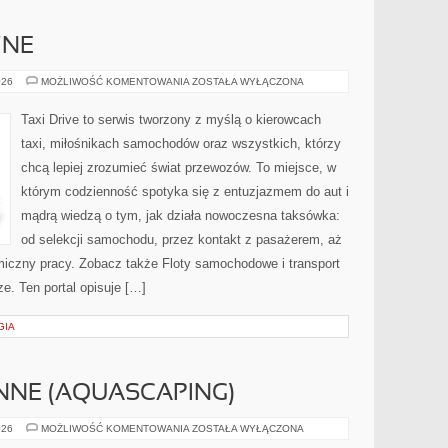
ZNE
AUTA
026
MOŻLIWOŚĆ KOMENTOWANIA
ZOSTAŁA WYŁĄCZONA
ELEKTRYCZNE
Taxi Drive to serwis tworzony z myślą o kierowcach
taxi, miłośnikach samochodów oraz wszystkich, którzy
chcą lepiej zrozumieć świat przewozów. To miejsce, w
którym codzienność spotyka się z entuzjazmem do aut i
mądrą wiedzą o tym, jak działa nowoczesna taksówka:
od selekcji samochodu, przez kontakt z pasażerem, aż
miczny pracy. Zobacz także Floty samochodowe i transport
e. Ten portal opisuje […]
GIA
INNE (AQUASCAPING)
ZBIORNIKI
026
MOŻLIWOŚĆ KOMENTOWANIA
ZOSTAŁA WYŁĄCZONA
ROŚLINNE