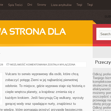
rie
Dni
Strony
Tagi
Tagi
Spis Treści
Lista artykułów
SUB
A STRONA DLA
Y
Przeczyt
ZATOKI
026
MOŻLIWOŚĆ KOMENTOWANIA
ZOSTAŁA WYŁĄCZONA
I
LAGUNY
Vulcans to serwis wyprawowy dla osób, które chcą
Odkryj prof
Twojego bizn
zobaczyć potęgę Ziemi w jej najbardziej pierwotnej
kompleksowe
skuteczne dz
odsłonie. To miejsce, gdzie wyprawa staje się historią o
efektywność 
cieple wnętrza planety, a krajobraz zmienia się z
możemy pom
oszczędzić 
każdym krokiem. Jeśli fascynują Cię wulkany, wyrzuty
przewagę nad
gorącej wody oraz spadające nurty, znajdziesz tu
ofertę przyg
Odkryj prof
kże wiedzę, które pomagają przeżyć przygodę bezpiecznie.