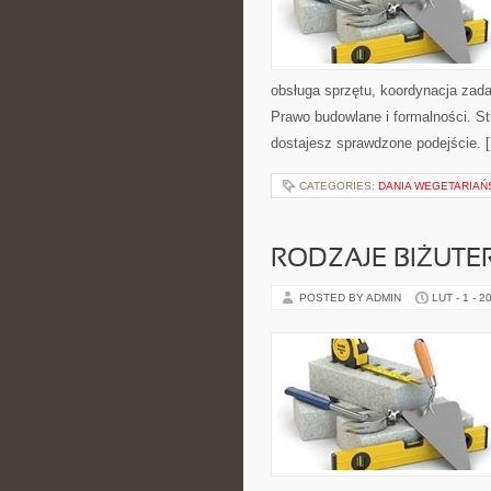
obsługa sprzętu, koordynacja zada
Prawo budowlane i formalności. St
dostajesz sprawdzone podejście. 
CATEGORIES:
DANIA WEGETARIAŃ
RODZAJE BIŻUTER
POSTED BY ADMIN
LUT - 1 - 2