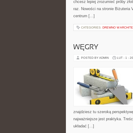
chcesz lepiej zrozumieć próby zło
raz. Nowości na stronie Biżuteria 
centrum […]
CATEGORIES:
DREWNO W ARCHITE
WĘGRY
POSTED BY ADMIN
LUT - 1 - 2
znajdziesz tu szeroką perspektyw
najważniejsze jest praktyka. Treś
układać […]