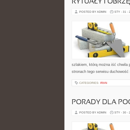
RYTUAŁY I OBRZ
POSTED BY ADMIN
STY - 31 -
szlakiem, którą można iść chwila 
stronach tego serwisu duchowość 
CATEGORIES:
IRAN
PORADY DLA PO
POSTED BY ADMIN
STY - 30 -