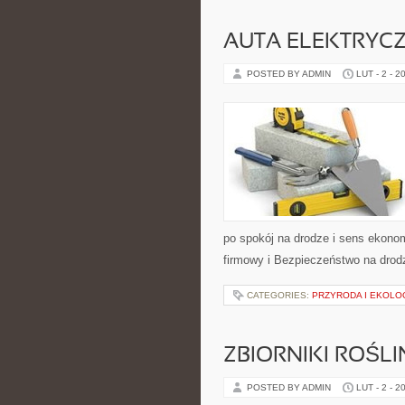
AUTA ELEKTRYC
POSTED BY ADMIN
LUT - 2 - 2
po spokój na drodze i sens ekono
firmowy i Bezpieczeństwo na drodz
CATEGORIES:
PRZYRODA I EKOLO
ZBIORNIKI ROŚL
POSTED BY ADMIN
LUT - 2 - 2