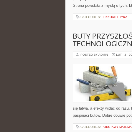
Strona powstała z myślą o tych, k
CATEGORIES:
LEKKOATLETYKA
BUTY PRZYSZŁOŚ
TECHNOLOGICZN
POSTED BY ADMIN
LUT - 3 - 2
się łatwa, a efekty widać od razu. 
pasjonaci butów. Dobre obuwie pot
CATEGORIES:
PODSTAWY MATEMA