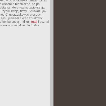
esu – od doradztwa i analiz, przez
 wsparcie techniczne, aż po
iałania, które realnie zwiększają
i zyski Twojej firmy. Sprawdź, jak
óc Ci uporządkować procesy,
czas i pieniądze oraz zbudować
 konkurencją – kliknij
tutaj
i poznaj
otowaną specjalnie dla Ciebie.