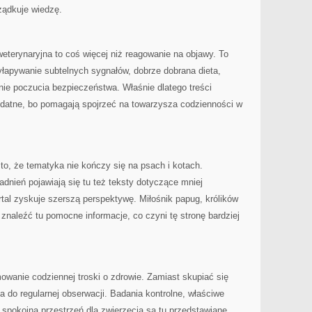
rządkuje wiedzę.
weterynaryjna to coś więcej niż reagowanie na objawy. To
łapywanie subtelnych sygnałów, dobrze dobrana dieta,
nie poczucia bezpieczeństwa. Właśnie dlatego treści
zydatne, bo pomagają spojrzeć na towarzysza codzienności w
to, że tematyka nie kończy się na psach i kotach.
nień pojawiają się tu też teksty dotyczące mniej
rtal zyskuje szerszą perspektywę. Miłośnik papug, królików
znaleźć tu pomocne informacje, co czyni tę stronę bardziej
owanie codziennej troski o zdrowie. Zamiast skupiać się
a do regularnej obserwacji. Badania kontrolne, właściwe
 spokojna przestrzeń dla zwierzęcia są tu przedstawiane