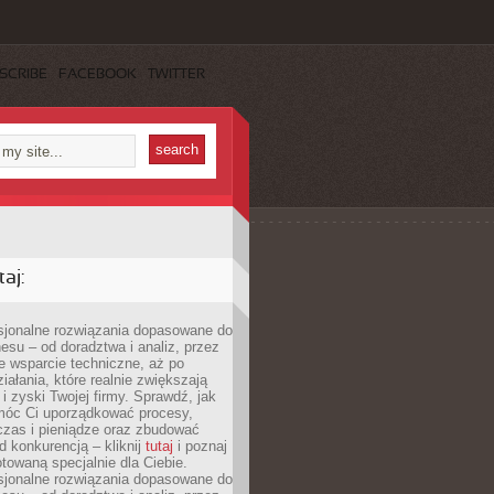
SCRIBE
FACEBOOK
TWITTER
aj:
esjonalne rozwiązania dopasowane do
esu – od doradztwa i analiz, przez
 wsparcie techniczne, aż po
iałania, które realnie zwiększają
i zyski Twojej firmy. Sprawdź, jak
óc Ci uporządkować procesy,
czas i pieniądze oraz zbudować
 konkurencją – kliknij
tutaj
i poznaj
otowaną specjalnie dla Ciebie.
esjonalne rozwiązania dopasowane do