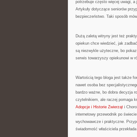
potrzebuje często więcej uwagi, a
Artykuły dotyczące seniorów przyp
bezpieczeństwo. Taki sposób mówie
Dużą zaletą witryny jest też prak
opiekun chce wiedzieć, jak zadba
są niezwykle użyteczne, bo pokaz
serwis towarzyszy opiekunowi w r
Wartością tego bloga jest także f
nawet osoba bez specjalistyczne
bardzo ważne, bo dobra decyzja ro
czytelnikiem, ale raczej pomaga k
Adopcje i Historie Zwierząt
i Choro
internetowy przewodnik po świecie
wychowawcze i praktyczne. Przypom
świadomość właściciela przekłada 