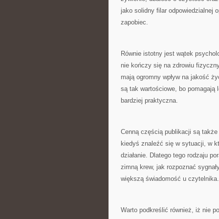
jako solidny filar odpowiedzialne
zapobiec.
Równie istotny jest wątek psychol
nie kończy się na zdrowiu fizyczn
mają ogromny wpływ na jakość życi
są tak wartościowe, bo pomagają le
bardziej praktyczna.
Cenną częścią publikacji są także
kiedyś znaleźć się w sytuacji, w k
działanie. Dlatego tego rodzaju p
zimną krew, jak rozpoznać sygnały
większą świadomość u czytelnika.
Warto podkreślić również, iż nie 