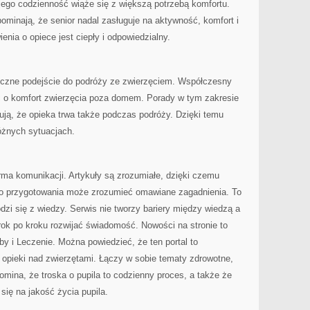
 jego codzienność wiąże się z większą potrzebą komfortu.
ominają, że senior nadal zasługuje na aktywność, komfort i
nia o opiece jest ciepły i odpowiedzialny.
tyczne podejście do podróży ze zwierzęciem. Współczesny
ć o komfort zwierzęcia poza domem. Porady w tym zakresie
ują, że opieka trwa także podczas podróży. Dzięki temu
óżnych sytuacjach.
orma komunikacji. Artykuły są zrozumiałe, dzięki czemu
go przygotowania może zrozumieć omawiane zagadnienia. To
dzi się z wiedzy. Serwis nie tworzy bariery między wiedzą a
rok po kroku rozwijać świadomość. Nowości na stronie to
by i Leczenie. Można powiedzieć, że ten portal to
 opieki nad zwierzętami. Łączy w sobie tematy zdrowotne,
ina, że troska o pupila to codzienny proces, a także że
się na jakość życia pupila.