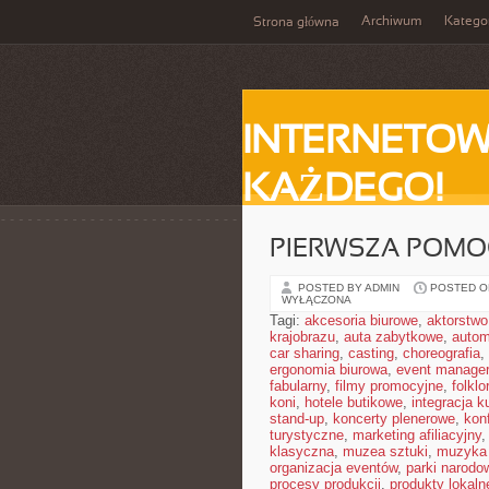
Archiwum
Katego
Strona główna
INTERNETOW
KAŻDEGO!
PIERWSZA POMO
POSTED BY ADMIN
POSTED ON
WYŁĄCZONA
Tagi:
akcesoria biurowe
,
aktorstwo
krajobrazu
,
auta zabytkowe
,
autom
car sharing
,
casting
,
choreografia
,
ergonomia biurowa
,
event manager
fabularny
,
filmy promocyjne
,
folklor
koni
,
hotele butikowe
,
integracja k
stand-up
,
koncerty plenerowe
,
kon
turystyczne
,
marketing afiliacyjny
klasyczna
,
muzea sztuki
,
muzyka 
organizacja eventów
,
parki narodo
procesy produkcji
,
produkty lokaln