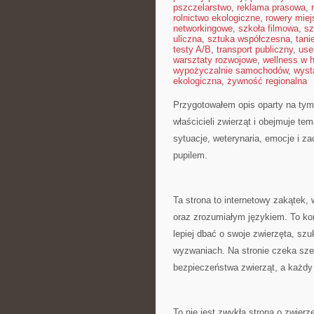
pszczelarstwo
,
reklama prasowa
,
rolnictwo ekologiczne
,
rowery miej
networkingowe
,
szkoła filmowa
,
sz
uliczna
,
sztuka współczesna
,
tani
testy A/B
,
transport publiczny
,
use
warsztaty rozwojowe
,
wellness w 
wypożyczalnie samochodów
,
wyst
ekologiczna
,
żywność regionalna
Przygotowałem opis oparty na tym,
właścicieli zwierząt i obejmuje tem
sytuacje, weterynaria, emocje i z
pupilem.
Ta strona to internetowy zakątek, 
oraz zrozumiałym językiem. To ko
lepiej dbać o swoje zwierzęta, s
wyzwaniach. Na stronie czeka szer
bezpieczeństwa zwierząt, a każdy
To nie jest zwykła strona o zwierz