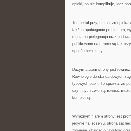
opieki, bo nie komplikuje, lecz po
Ten portal przypomina, że opieka 
także zapobieganie problemom, wy
regularna pielęgnacja oraz budowa
publikowane na stronie są tak pr
sposób pełniejszy.
Dużym atutem strony jest również 
Równolegle do standardowych zagad
typowych pupili. To sprawia, że po
czy innych zwierząt również może 
kompletną.
Wyraźnym filarem strony jest prom
jedynie na leczeniu, strona zachęc
żywienie, dbałość o czystość oraz