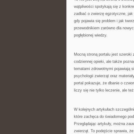
wątpliwości spotykają się z konk
zadbać o zwierzę egzotyczne, jak
gdy pojawia się problem i jak twor
przewodnikiem zarówno dla nowych 
pogłębionej wiedzy.
Mocną stroną portalu jest szerok
codziennej opieki, ale także poz
tematami zdrowotnymi pojawiają si
psychologii zwierząt oraz materiał
portal pokazuje, że dbanie o czwor
liczy się nie tylko leczenie, ale też
W kolejnych artykułach szczególn
które zachęca do świadomego pode
Przeglądając artykuły, można zauw
zwierząt. To podejście sprawia, ż