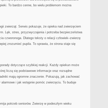
j opieki. To bardzo cenne, bo wielu problemom można
ogii zwierząt. Serwis pokazuje, że opieka nad zwierzęciem
ym. Lęk, stres, przyzwyczajenia i potrzeba bezpieczeństwa
a czworonoga. Dlatego teksty o relacji człowiek–zwierzę
piej zrozumieć pupila. To sprawia, że strona staje się
 porady dotyczące szybkiej reakcji. Każdy opiekun może
tórej liczą się podstawowe informacje oraz rozsądne
oradniki mają ogromne znaczenie. Pokazują, jak zachować
 alarmowe i jak wstępnie pomóc zwierzęciu. To buduje
pomija potrzeb seniorów. Zwierzę w podeszłym wieku