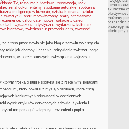
Twojego bizn
reklama TV
,
restauracje hotelowe
,
robotyzacja
,
rock
,
kompleksowe
skie
,
serial dokumentalny
,
spotkania autorskie
,
spotkania
skuteczne dz
tuczna inteligencja w biznesie
,
sztuka kulinarna
,
sztuka
efektywność 
ec towarzyski
,
teatr improwizowany
,
teatry alternatywne
,
możemy pom
r experience
,
usługi cateringowe
,
wakacje z dziećmi
,
oszczędzić 
hotelach
,
wydarzenia artystyczne
,
wydarzenia kulturalne
,
przewagę nad
awy branżowe
,
zwiedzanie z przewodnikiem
,
żywność
ofertę przyg
 że strona przedstawia się jako blog o zdrowiu zwierząt dla
aty takie jak choroby i leczenie, odżywianie zwierząt, nagłe
achowania, wsparcie starszych zwierząt oraz wyjazdy z
w którym troska o pupile spotyka się z rzetelnymi poradami
mpendium, który powstał z myślą o osobach, które chcą
zukających konkretnych odpowiedzi w codziennych
oki wybór artykułów dotyczących zdrowia, żywienia i
 artykuł ma pomagać w lepszym rozumieniu pupila.
ętach, ale czytelna baza informacji, w którym najczęstsze