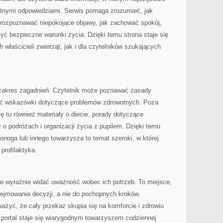
retnymi odpowiedziami. Serwis pomaga zrozumieć, jak
 rozpoznawać niepokojące objawy, jak zachować spokój,
zyć bezpieczne warunki życia. Dzięki temu strona staje się
właścicieli zwierząt, jak i dla czytelników szukających
i zakres zagadnień. Czytelnik może poznawać zasady
nać wskazówki dotyczące problemów zdrowotnych. Poza
ę tu również materiały o diecie, porady dotyczące
y o podróżach i organizacji życia z pupilem. Dzięki temu
onoga lub innego towarzysza to temat szeroki, w której
 profilaktyka.
ie wyraźnie widać uważność wobec ich potrzeb. To miejsce,
jmowania decyzji, a nie do pochopnych kroków.
ażyć, że cały przekaz skupia się na komforcie i zdrowiu
e portal staje się wiarygodnym towarzyszem codziennej