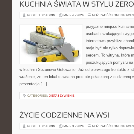
KUCHNIA ŚWIATA W STYLU ZER
POSTED BY ADMIN
MAJ - 4 - 2026
MOŻLIWOŚĆ KOMENTOWAN
przyjazne miejsce kulinarne 
osobach szukających wygod
internetowa przybliża chara
mają być nie tylko doprawi
sercem. To witryna, która 
poszukujących pomysłu na 
w kuchni i Sezonowe Gotowanie. Już od pierwszego kontaktu z s
wrażenie, że ten lokal stawia na prostotę połączoną z codzienną 
prezentacja […]
CATEGORIES:
DIETA I ŻYWIENIE
ŻYCIE CODZIENNE NA WSI
POSTED BY ADMIN
MAJ - 3 - 2026
MOŻLIWOŚĆ KOMENTOWAN