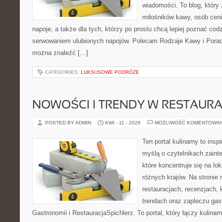
wiadomości. To blog, który 
miłośników kawy, osób cen
napoje, a także dla tych, którzy po prostu chcą lepiej poznać cod
serwowaniem ulubionych napojów. Polecam Rodzaje Kawy i Porady
można znaleźć […]
CATEGORIES:
LUKSUSOWE PODRÓŻE
NOWOŚCI I TRENDY W RESTAUR
POSTED BY ADMIN
KWI - 11 - 2026
MOŻLIWOŚĆ KOMENTOWA
Ten portal kulinarny to ins
myślą o czytelnikach zaint
które koncentruje się na l
różnych krajów. Na stronie 
restauracjach, recenzjach, 
trendach oraz zapleczu gast
Gastronomii i RestauracjaSpichlerz. To portal, który łączy kulina