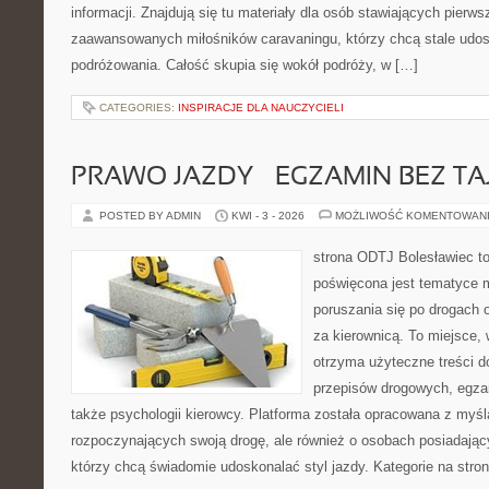
informacji. Znajdują się tu materiały dla osób stawiających pierws
zaawansowanych miłośników caravaningu, którzy chcą stale udos
podróżowania. Całość skupia się wokół podróży, w […]
CATEGORIES:
INSPIRACJE DLA NAUCZYCIELI
PRAWO JAZDY – EGZAMIN BEZ TA
POSTED BY ADMIN
KWI - 3 - 2026
MOŻLIWOŚĆ KOMENTOWAN
strona ODTJ Bolesławiec to
poświęcona jest tematyce 
poruszania się po drogach o
za kierownicą. To miejsce,
otrzyma użyteczne treści do
przepisów drogowych, egza
także psychologii kierowcy. Platforma została opracowana z myśl
rozpoczynających swoją drogę, ale również o osobach posiadający
którzy chcą świadomie udoskonalać styl jazdy. Kategorie na stron