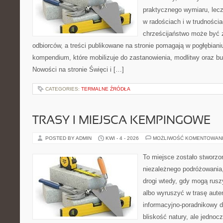
praktycznego wymiaru, lecz
w radościach i w trudnościa
chrześcijaństwo może być 
odbiorców, a treści publikowane na stronie pomagają w pogłębianiu
kompendium, które mobilizuje do zastanowienia, modlitwy oraz bu
Nowości na stronie Święci i […]
CATEGORIES:
TERMALNE ŹRÓDŁA
TRASY I MIEJSCA KEMPINGOWE
POSTED BY ADMIN
KWI - 4 - 2026
MOŻLIWOŚĆ KOMENTOWAN
To miejsce zostało stworzo
niezależnego podróżowania, 
drogi wtedy, gdy mogą rusz
albo wyruszyć w trasę aut
informacyjno-poradnikowy dl
bliskość natury, ale jedno