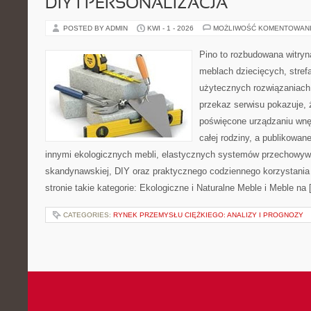
DIY I PERSONALIZACJA
POSTED BY ADMIN
KWI - 1 - 2026
MOŻLIWOŚĆ KOMENTOWAN
Pino to rozbudowana witryna
meblach dziecięcych, strefa
użytecznych rozwiązaniac
przekaz serwisu pokazuje, ż
poświęcone urządzaniu wnętr
całej rodziny, a publikowan
innymi ekologicznych mebli, elastycznych systemów przechowywa
skandynawskiej, DIY oraz praktycznego codziennego korzystania 
stronie takie kategorie: Ekologiczne i Naturalne Meble i Meble na
CATEGORIES:
RYNEK PRZEMYSŁU CIĘŻKIEGO: ANALIZY I PROGNOZY