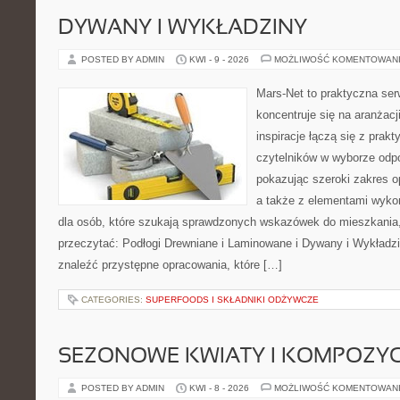
DYWANY I WYKŁADZINY
POSTED BY ADMIN
KWI - 9 - 2026
MOŻLIWOŚĆ KOMENTOWAN
Mars-Net to praktyczna ser
koncentruje się na aranżacj
inspiracje łączą się z prak
czytelników w wyborze odp
pokazując szeroki zakres o
a także z elementami wykońc
dla osób, które szukają sprawdzonych wskazówek do mieszkania,
przeczytać: Podłogi Drewniane i Laminowane i Dywany i Wykładzi
znaleźć przystępne opracowania, które […]
CATEGORIES:
SUPERFOODS I SKŁADNIKI ODŻYWCZE
SEZONOWE KWIATY I KOMPOZYC
POSTED BY ADMIN
KWI - 8 - 2026
MOŻLIWOŚĆ KOMENTOWAN