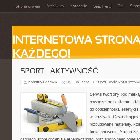
Archiwum
Kategorie
Dni
Stron
Strona główna
Spis Treści
INTERNETOWA STRONA
KAŻDEGO!
SPORT I AKTYWNOŚĆ
POSTED BY ADMIN
MAJ - 10 - 2026
MOŻLIWOŚĆ KOMENTOWA
Serwis tworzony pod marką
nowoczesna platforma, któr
do codzienności, estetyki i
wskazówek. Odwiedzający m
rozbudowane materiały, kt
funkcjonowaniu. Strona zos
osobach, które doceniają autentyczności oraz spokojnego podejśc