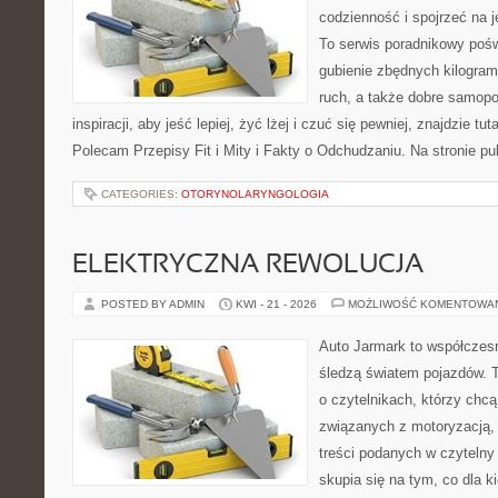
codzienność i spojrzeć na 
To serwis poradnikowy poś
gubienie zbędnych kilogram
ruch, a także dobre samopo
inspiracji, aby jeść lepiej, żyć lżej i czuć się pewniej, znajdzie 
Polecam Przepisy Fit i Mity i Fakty o Odchudzaniu. Na stronie p
CATEGORIES:
OTORYNOLARYNGOLOGIA
ELEKTRYCZNA REWOLUCJA
POSTED BY ADMIN
KWI - 21 - 2026
MOŻLIWOŚĆ KOMENTOWA
Auto Jarmark to współczesn
śledzą światem pojazdów. 
o czytelnikach, którzy chc
związanych z motoryzacją, 
treści podanych w czytelny
skupia się na tym, co dla 