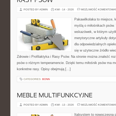
RASY PSÓW
POSTED BY ADMIN
KWI - 14 - 2026
MOŻLIWOŚĆ KOMENTOWA
Pakawilkolaka to miejsce, k
myślą o miłośnikach psów. 
wskazówek, w którym użytk
merytoryczne artykuły doty
dla odpowiedzialnych opiek
się w użyteczne źródło wied
Zdrowie i Profilaktyka i Rasy Psów. Na stronie można znaleźć ro
psów o różnym temperamencie. Dzięki temu miłośnik psów ma mo
konkretne rasy. Opisy obejmują […]
CATEGORIES:
BONN
MEBLE MULTIFUNKCYJNE
POSTED BY ADMIN
KWI - 13 - 2026
MOŻLIWOŚĆ KOMENTOWA
Italsystem to nowoczesna pl