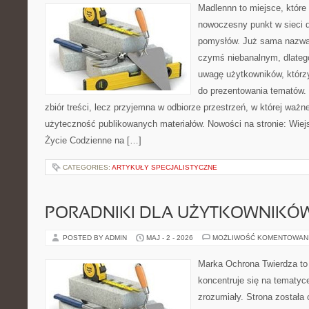
Madlennn to miejsce, które
nowoczesny punkt w sieci 
pomysłów. Już sama nazwa 
czymś niebanalnym, dlateg
uwagę użytkowników, którzy
do prezentowania tematów. 
zbiór treści, lecz przyjemna w odbiorze przestrzeń, w której ważn
użyteczność publikowanych materiałów. Nowości na stronie: Wiejsk
Życie Codzienne na […]
CATEGORIES:
ARTYKUŁY SPECJALISTYCZNE
PORADNIKI DLA UŻYTKOWNIKÓ
POSTED BY ADMIN
MAJ - 2 - 2026
MOŻLIWOŚĆ KOMENTOWAN
Marka Ochrona Twierdza to 
koncentruje się na tematy
zrozumiały. Strona została