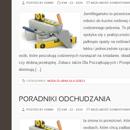
POSTED BY ADMIN
KWI - 23 - 2026
MOŻLIWOŚĆ KOMENTOWA
JemWegańsko to przestrzeń
miłości do kuchni roślinnej
codziennego jedzenia. To p
spotyka się z praktyczności
jadłospis oparty na roślinac
lekka i jednocześnie sycąca.
osób, które poszukują codziennych rozwiązań na śniadanie, obiad
czy drobną przekąskę. Zobacz także Dla Początkujących i Przepis
dominują […]
CATEGORIES:
MODA ŚLUBNA DLA DZIECI
PORADNIKI ODCHUDZANIA
POSTED BY ADMIN
KWI - 22 - 2026
MOŻLIWOŚĆ KOMENTOWA
ta strona to przestrzeń, kt
osobach, które chcą zadbać