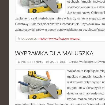
osobach, firmach i instytuc
solidnego wsparcia w zakre
Już sama nazwa Ochrona Tw
zaufaniem, czyli wartościami, które w branży ochrony mają szcz
Podstawy Cyberbezpieczeństwa i Poradniki dla Użytkowników. To
zainteresować zarówno osoby odpowiedzialne za bezpieczeństwo,
CATEGORIES:
TRENDY W WYKOŃCZENIU WNĘTRZ
WYPRAWKA DLA MALUSZKA
POSTED BY ADMIN
MAJ - 1 - 2026
MOŻLIWOŚĆ KOMENTOWAN
Wallaboo to inspirujące mie
myślą o mamach i tatach, 
wskazówek dotyczących now
na tym, co w pierwszych mi
dziecka jest naprawdę ważn
którym można znaleźć wiel
wyprawką dla dziecka. Nowe kategorie na stronie to: Wyprawka dl