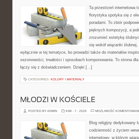
Ta przestrzeń internetowa 
florystyka spotyka się z el
poradami. To zbiór podpowie
pięknych kompozycji, a jed
zrozumieć estetykę ślubnyc
się wokół wiązanki ślubnej,
wyłącznie w tej tematyce, bo prowadzi także do materiałów inspir
sezonowości, trwałości i sposobach komponowania. To strona dla 
łączy się z doświadczeniem. Dzięki […]
CATEGORIES:
KOLORY I MATERIAŁY
MŁODZI W KOŚCIELE
POSTED BY ADMIN
KWI - 7 - 2026
MOŻLIWOŚĆ KOMENTOWAN
Blog religijny dedykowany lu
codzienność z życiem wew
internetowy, w którym wiara