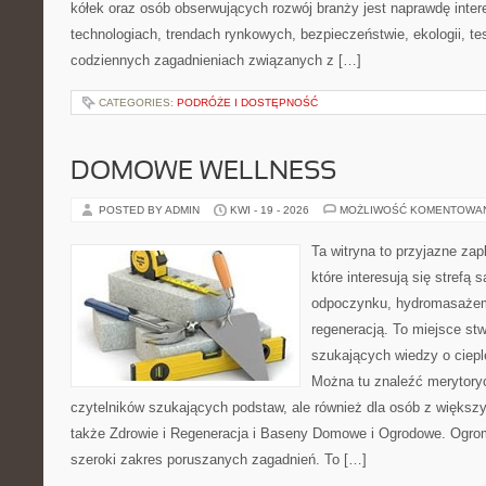
kółek oraz osób obserwujących rozwój branży jest naprawdę inte
technologiach, trendach rynkowych, bezpieczeństwie, ekologii, t
codziennych zagadnieniach związanych z […]
CATEGORIES:
PODRÓŻE I DOSTĘPNOŚĆ
DOMOWE WELLNESS
POSTED BY ADMIN
KWI - 19 - 2026
MOŻLIWOŚĆ KOMENTOWA
Ta witryna to przyjazne zap
które interesują się strefą 
odpoczynku, hydromasażem
regeneracją. To miejsce st
szukających wiedzy o cieple
Można tu znaleźć merytoryc
czytelników szukających podstaw, ale również dla osób z więks
także Zdrowie i Regeneracja i Baseny Domowe i Ogrodowe. Ogro
szeroki zakres poruszanych zagadnień. To […]