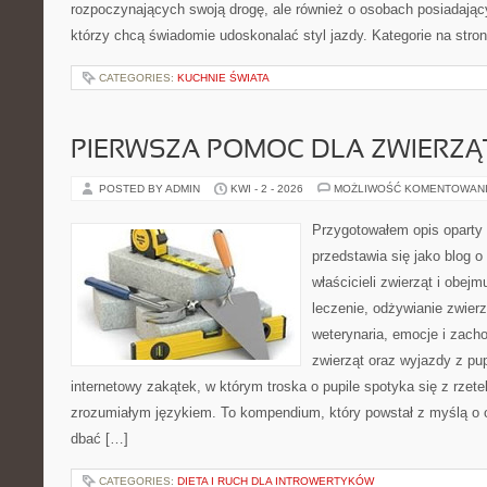
rozpoczynających swoją drogę, ale również o osobach posiadający
którzy chcą świadomie udoskonalać styl jazdy. Kategorie na stron
CATEGORIES:
KUCHNIE ŚWIATA
PIERWSZA POMOC DLA ZWIERZĄ
POSTED BY ADMIN
KWI - 2 - 2026
MOŻLIWOŚĆ KOMENTOWAN
Przygotowałem opis oparty 
przedstawia się jako blog o
właścicieli zwierząt i obejm
leczenie, odżywianie zwierz
weterynaria, emocje i zach
zwierząt oraz wyjazdy z pup
internetowy zakątek, w którym troska o pupile spotyka się z rzet
zrozumiałym językiem. To kompendium, który powstał z myślą o o
dbać […]
CATEGORIES:
DIETA I RUCH DLA INTROWERTYKÓW