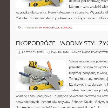
dziecka jest naprawdę ważn
którym można znaleźć wiel
wyprawką dla dziecka. Nowe kategorie na stronie to: Wyprawka dl
Malucha. Strona została przygotowana z myślą o osobach, które
CATEGORIES:
PYTANIA OD CZYTELNIKÓW
EKOPODRÓŻE – WODNY STYL ŻY
POSTED BY ADMIN
KWI - 28 - 2026
MOŻLIWOŚĆ KOMENTOWA
Strona internetowa poświęc
powietrzu to idealny wybór 
inspiracji związanej z wodą
Tematyka strony koncentru
kajakowych, dzięki czemu 
znaleźć wartościowe porady
wolnego czasu nad rzeką. To miejsce stworzone zarówno dla nowic
doświadczonych uczestników spływów. Zobacz: Kajaki i Spływy ka
Na stronie można znaleźć szczegółowe przewodniki po […]