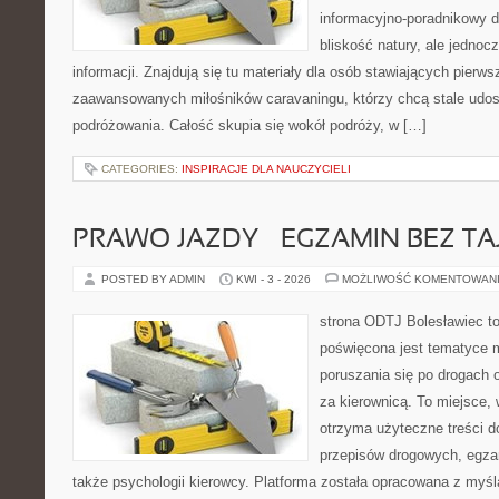
informacyjno-poradnikowy dl
bliskość natury, ale jedno
informacji. Znajdują się tu materiały dla osób stawiających pierws
zaawansowanych miłośników caravaningu, którzy chcą stale udos
podróżowania. Całość skupia się wokół podróży, w […]
CATEGORIES:
INSPIRACJE DLA NAUCZYCIELI
PRAWO JAZDY – EGZAMIN BEZ TA
POSTED BY ADMIN
KWI - 3 - 2026
MOŻLIWOŚĆ KOMENTOWAN
strona ODTJ Bolesławiec to
poświęcona jest tematyce 
poruszania się po drogach o
za kierownicą. To miejsce,
otrzyma użyteczne treści do
przepisów drogowych, egza
także psychologii kierowcy. Platforma została opracowana z myśl