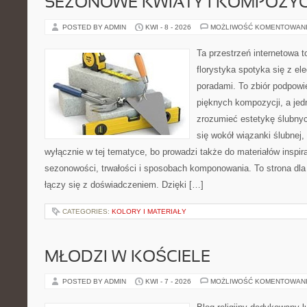
SEZONOWE KWIATY I KOMPOZYC
POSTED BY ADMIN
KWI - 8 - 2026
MOŻLIWOŚĆ KOMENTOWAN
Ta przestrzeń internetowa 
florystyka spotyka się z el
poradami. To zbiór podpowie
pięknych kompozycji, a jed
zrozumieć estetykę ślubnyc
się wokół wiązanki ślubnej,
wyłącznie w tej tematyce, bo prowadzi także do materiałów inspir
sezonowości, trwałości i sposobach komponowania. To strona dla 
łączy się z doświadczeniem. Dzięki […]
CATEGORIES:
KOLORY I MATERIAŁY
MŁODZI W KOŚCIELE
POSTED BY ADMIN
KWI - 7 - 2026
MOŻLIWOŚĆ KOMENTOWAN