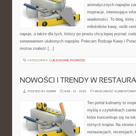
aromatycznych napojów zam
inspiracje, interesujące info
wiadomości. To blog, który 
miłośników kawy, osób cen
napoje, a także dla tych, którzy po prostu chcą lepiej poznać cod
serwowaniem ulubionych napojów. Polecam Rodzaje Kawy i Porady
można znaleźć […]
CATEGORIES:
LUKSUSOWE PODRÓŻE
NOWOŚCI I TRENDY W RESTAUR
POSTED BY ADMIN
KWI - 11 - 2026
MOŻLIWOŚĆ KOMENTOWA
Ten portal kulinarny to ins
myślą o czytelnikach zaint
które koncentruje się na l
różnych krajów. Na stronie 
restauracjach, recenzjach, 