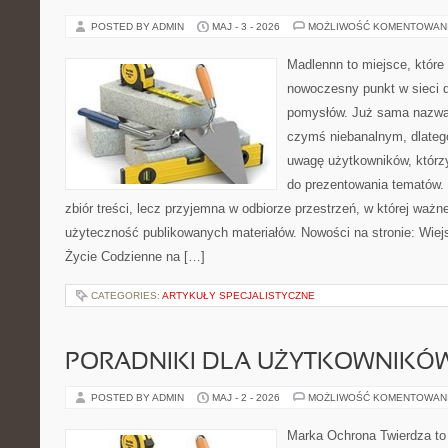
POSTED BY ADMIN
MAJ - 3 - 2026
MOŻLIWOŚĆ KOMENTOWAN
Madlennn to miejsce, które
nowoczesny punkt w sieci 
pomysłów. Już sama nazwa 
czymś niebanalnym, dlateg
uwagę użytkowników, którzy
do prezentowania tematów. 
zbiór treści, lecz przyjemna w odbiorze przestrzeń, w której ważn
użyteczność publikowanych materiałów. Nowości na stronie: Wiejsk
Życie Codzienne na […]
CATEGORIES:
ARTYKUŁY SPECJALISTYCZNE
PORADNIKI DLA UŻYTKOWNIKÓ
POSTED BY ADMIN
MAJ - 2 - 2026
MOŻLIWOŚĆ KOMENTOWAN
Marka Ochrona Twierdza to 