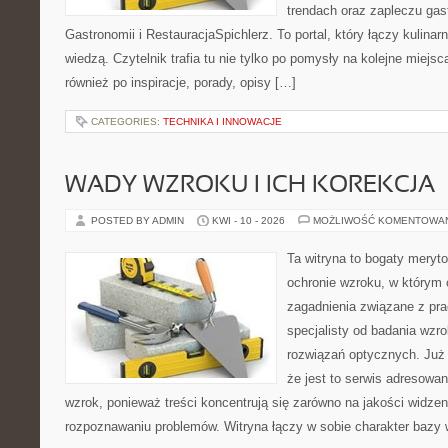
trendach oraz zapleczu gast
Gastronomii i RestauracjaSpichlerz. To portal, który łączy kulina
wiedzą. Czytelnik trafia tu nie tylko po pomysły na kolejne miejsc
również po inspiracje, porady, opisy […]
CATEGORIES:
TECHNIKA I INNOWACJE
WADY WZROKU I ICH KOREKCJA
POSTED BY ADMIN
KWI - 10 - 2026
MOŻLIWOŚĆ KOMENTOWA
Ta witryna to bogaty meryt
ochronie wzroku, w którym 
zagadnienia związane z prac
specjalisty od badania wzr
rozwiązań optycznych. Już 
że jest to serwis adresowa
wzrok, ponieważ treści koncentrują się zarówno na jakości widzeni
rozpoznawaniu problemów. Witryna łączy w sobie charakter bazy 