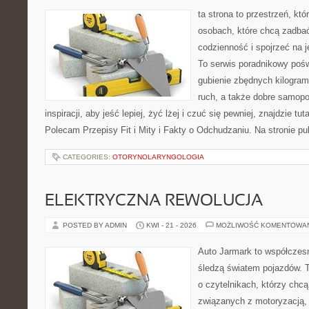
ta strona to przestrzeń, kt
osobach, które chcą zadbać
codzienność i spojrzeć na 
To serwis poradnikowy poś
gubienie zbędnych kilogram
ruch, a także dobre samopo
inspiracji, aby jeść lepiej, żyć lżej i czuć się pewniej, znajdzie 
Polecam Przepisy Fit i Mity i Fakty o Odchudzaniu. Na stronie p
CATEGORIES:
OTORYNOLARYNGOLOGIA
ELEKTRYCZNA REWOLUCJA
POSTED BY ADMIN
KWI - 21 - 2026
MOŻLIWOŚĆ KOMENTOWA
Auto Jarmark to współczesn
śledzą światem pojazdów. 
o czytelnikach, którzy chc
związanych z motoryzacją, 