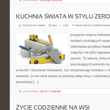
CATEGORIES:
ULICZNE KLASYKI
KUCHNIA ŚWIATA W STYLU ZER
POSTED BY ADMIN
MAJ - 4 - 2026
MOŻLIWOŚĆ KOMENTOWAN
przyjazne miejsce kulinarne 
osobach szukających wygod
internetowa przybliża chara
mają być nie tylko doprawi
sercem. To witryna, która 
poszukujących pomysłu na 
w kuchni i Sezonowe Gotowanie. Już od pierwszego kontaktu z s
wrażenie, że ten lokal stawia na prostotę połączoną z codzienną 
prezentacja […]
CATEGORIES:
DIETA I ŻYWIENIE
ŻYCIE CODZIENNE NA WSI