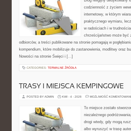
Blog religijny dedykowany lu
codzienność z życiem wew
internetowy, w którym wiara
praktycznego wymiaru, lecz
w radościach i w trudnościa
chrześcijaństwo może być 
odbiorców, a treści publikowane na stronie pomagają w pogłębianiu
kompendium, które mobilizuje do zastanowienia, modlitwy oraz bu
Nowości na stronie Święci i […]
CATEGORIES:
TERMALNE ŹRÓDŁA
TRASY I MIEJSCA KEMPINGOWE
POSTED BY ADMIN
KWI - 4 - 2026
MOŻLIWOŚĆ KOMENTOWAN
To miejsce zostało stworzo
niezależnego podróżowania, 
drogi wtedy, gdy mogą rusz
albo wyruszyć w trasę aut