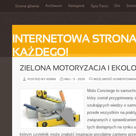
Archiwum
Kategorie
Dni
Stron
Strona główna
Spis Treści
INTERNETOWA STRONA
KAŻDEGO!
ZIELONA MOTORYZACJA I EKOLO
POSTED BY ADMIN
MAJ - 5 - 2026
MOŻLIWOŚĆ KOMENTOWAN
Moto Concierge to samocho
który został przygotowany 
szukających wiedzy o samo
przede wszystkim na prakt
związanych z sprawdzanie
tych dostępnych na rynku 
którym czytelnik może znaleźć inspiracje przydatne zarówno prze