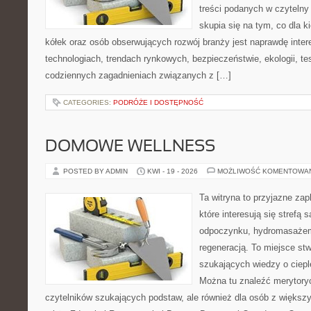
treści podanych w czytelny
skupia się na tym, co dla 
kółek oraz osób obserwujących rozwój branży jest naprawdę inte
technologiach, trendach rynkowych, bezpieczeństwie, ekologii, t
codziennych zagadnieniach związanych z […]
CATEGORIES:
PODRÓŻE I DOSTĘPNOŚĆ
DOMOWE WELLNESS
POSTED BY ADMIN
KWI - 19 - 2026
MOŻLIWOŚĆ KOMENTOWA
Ta witryna to przyjazne zap
które interesują się strefą 
odpoczynku, hydromasażem
regeneracją. To miejsce st
szukających wiedzy o cieple
Można tu znaleźć merytoryc
czytelników szukających podstaw, ale również dla osób z więks