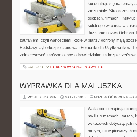
koncentruje się na tematy
zrozumiały. Strona została
osobach, firmach i instytuc
solidnego wsparcia w zakre
Już sama nazwa Ochrona Tw
zaufaniem, czyli wartościami, które w branży ochrony mają szcz
Podstawy Cyberbezpieczeństwa i Poradniki dla Użytkowników. To
zainteresować zarówno osoby odpowiedzialne za bezpieczeństwo,
CATEGORIES:
TRENDY W WYKOŃCZENIU WNĘTRZ
WYPRAWKA DLA MALUSZKA
POSTED BY ADMIN
MAJ - 1 - 2026
MOŻLIWOŚĆ KOMENTOWAN
Wallaboo to inspirujące mie
myślą o mamach i tatach, 
wskazówek dotyczących now
na tym, co w pierwszych mi