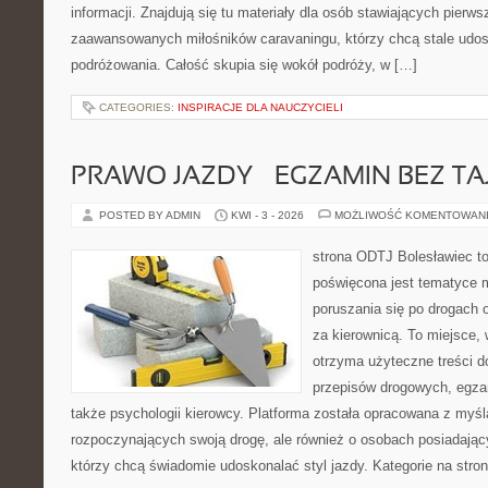
informacji. Znajdują się tu materiały dla osób stawiających pierws
zaawansowanych miłośników caravaningu, którzy chcą stale udos
podróżowania. Całość skupia się wokół podróży, w […]
CATEGORIES:
INSPIRACJE DLA NAUCZYCIELI
PRAWO JAZDY – EGZAMIN BEZ TA
POSTED BY ADMIN
KWI - 3 - 2026
MOŻLIWOŚĆ KOMENTOWAN
strona ODTJ Bolesławiec to
poświęcona jest tematyce 
poruszania się po drogach o
za kierownicą. To miejsce,
otrzyma użyteczne treści do
przepisów drogowych, egza
także psychologii kierowcy. Platforma została opracowana z myśl
rozpoczynających swoją drogę, ale również o osobach posiadający
którzy chcą świadomie udoskonalać styl jazdy. Kategorie na stron