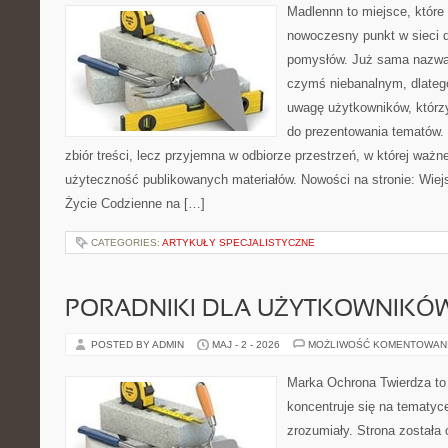
Madlennn to miejsce, które
nowoczesny punkt w sieci 
pomysłów. Już sama nazwa 
czymś niebanalnym, dlateg
uwagę użytkowników, którzy
do prezentowania tematów. 
zbiór treści, lecz przyjemna w odbiorze przestrzeń, w której ważn
użyteczność publikowanych materiałów. Nowości na stronie: Wiejsk
Życie Codzienne na […]
CATEGORIES:
ARTYKUŁY SPECJALISTYCZNE
PORADNIKI DLA UŻYTKOWNIKÓ
POSTED BY ADMIN
MAJ - 2 - 2026
MOŻLIWOŚĆ KOMENTOWAN
Marka Ochrona Twierdza to 
koncentruje się na tematy
zrozumiały. Strona została