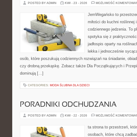
POSTED BY ADMIN
KWI - 23 - 2026
MOŻLIWOŚĆ KOMENTOWA
JemWegańsko to przestrzeń
miłości do kuchni roślinnej
codziennego jedzenia. To p
spotyka się z praktyczności
jadłospis oparty na roślinac
lekka i jednocześnie sycąca.
osób, które poszukują codziennych rozwiązań na śniadanie, obiad
czy drobną przekąskę. Zobacz także Dla Początkujących i Przepis
dominują […]
CATEGORIES:
MODA ŚLUBNA DLA DZIECI
PORADNIKI ODCHUDZANIA
POSTED BY ADMIN
KWI - 22 - 2026
MOŻLIWOŚĆ KOMENTOWA
ta strona to przestrzeń, kt
osobach, które chcą zadbać