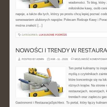
wiadomości. To blog, który 
miłośników kawy, osób cen
napoje, a także dla tych, którzy po prostu chcą lepiej poznać cod
serwowaniem ulubionych napojów. Polecam Rodzaje Kawy i Porady
można znaleźć […]
CATEGORIES:
LUKSUSOWE PODRÓŻE
NOWOŚCI I TRENDY W RESTAUR
POSTED BY ADMIN
KWI - 11 - 2026
MOŻLIWOŚĆ KOMENTOWA
Ten portal kulinarny to ins
myślą o czytelnikach zaint
które koncentruje się na l
różnych krajów. Na stronie 
restauracjach, recenzjach, 
trendach oraz zapleczu gast
Gastronomii i RestauracjaSpichlerz. To portal, który łączy kulina