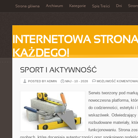
Archiwum
Kategorie
Dni
Stron
Strona główna
Spis Treści
INTERNETOWA STRONA
KAŻDEGO!
SPORT I AKTYWNOŚĆ
POSTED BY ADMIN
MAJ - 10 - 2026
MOŻLIWOŚĆ KOMENTOWA
Serwis tworzony pod marką
nowoczesna platforma, któr
do codzienności, estetyki i
wskazówek. Odwiedzający m
rozbudowane materiały, kt
funkcjonowaniu. Strona zos
osobach, które doceniają autentyczności oraz spokojnego podejśc