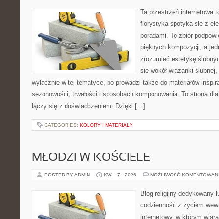
Ta przestrzeń internetowa 
florystyka spotyka się z el
poradami. To zbiór podpowie
pięknych kompozycji, a jed
zrozumieć estetykę ślubnyc
się wokół wiązanki ślubnej,
wyłącznie w tej tematyce, bo prowadzi także do materiałów inspir
sezonowości, trwałości i sposobach komponowania. To strona dla 
łączy się z doświadczeniem. Dzięki […]
CATEGORIES:
KOLORY I MATERIAŁY
MŁODZI W KOŚCIELE
POSTED BY ADMIN
KWI - 7 - 2026
MOŻLIWOŚĆ KOMENTOWAN
Blog religijny dedykowany lu
codzienność z życiem wew
internetowy, w którym wiara