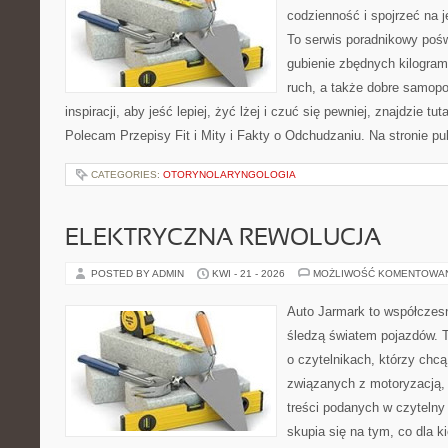
codzienność i spojrzeć na 
To serwis poradnikowy poś
gubienie zbędnych kilogram
ruch, a także dobre samopo
inspiracji, aby jeść lepiej, żyć lżej i czuć się pewniej, znajdzie 
Polecam Przepisy Fit i Mity i Fakty o Odchudzaniu. Na stronie p
CATEGORIES:
OTORYNOLARYNGOLOGIA
ELEKTRYCZNA REWOLUCJA
POSTED BY ADMIN
KWI - 21 - 2026
MOŻLIWOŚĆ KOMENTOWA
Auto Jarmark to współczesn
śledzą światem pojazdów. 
o czytelnikach, którzy chc
związanych z motoryzacją, 
treści podanych w czytelny
skupia się na tym, co dla 