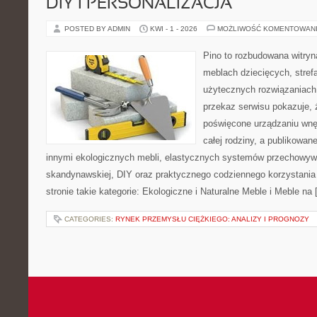
DIY I PERSONALIZACJA
POSTED BY ADMIN
KWI - 1 - 2026
MOŻLIWOŚĆ KOMENTOWAN
Pino to rozbudowana witryna
meblach dziecięcych, strefa
użytecznych rozwiązaniac
przekaz serwisu pokazuje, ż
poświęcone urządzaniu wnętr
całej rodziny, a publikowan
innymi ekologicznych mebli, elastycznych systemów przechowywa
skandynawskiej, DIY oraz praktycznego codziennego korzystania 
stronie takie kategorie: Ekologiczne i Naturalne Meble i Meble na
CATEGORIES:
RYNEK PRZEMYSŁU CIĘŻKIEGO: ANALIZY I PROGNOZY