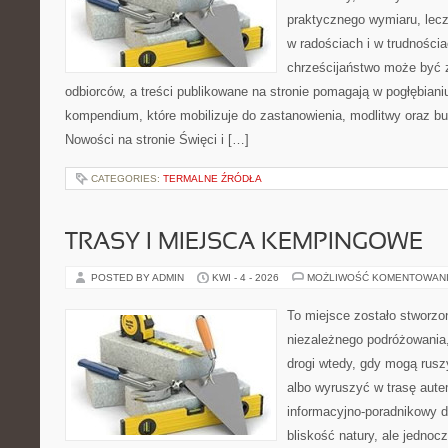
praktycznego wymiaru, lecz
w radościach i w trudnościa
chrześcijaństwo może być 
odbiorców, a treści publikowane na stronie pomagają w pogłębianiu
kompendium, które mobilizuje do zastanowienia, modlitwy oraz bu
Nowości na stronie Święci i […]
CATEGORIES:
TERMALNE ŹRÓDŁA
TRASY I MIEJSCA KEMPINGOWE
POSTED BY ADMIN
KWI - 4 - 2026
MOŻLIWOŚĆ KOMENTOWAN
To miejsce zostało stworzo
niezależnego podróżowania, 
drogi wtedy, gdy mogą rusz
albo wyruszyć w trasę aut
informacyjno-poradnikowy dl
bliskość natury, ale jedno