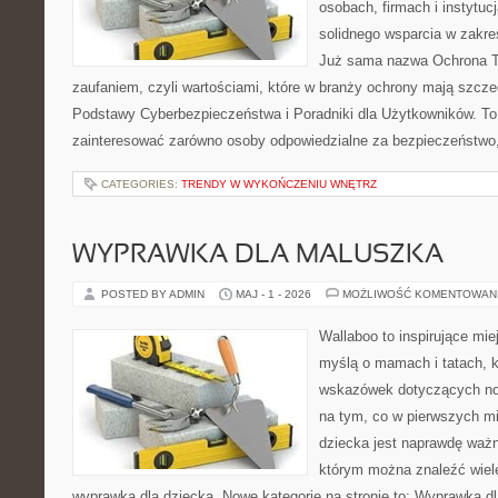
osobach, firmach i instytuc
solidnego wsparcia w zakre
Już sama nazwa Ochrona Tw
zaufaniem, czyli wartościami, które w branży ochrony mają szcz
Podstawy Cyberbezpieczeństwa i Poradniki dla Użytkowników. To
zainteresować zarówno osoby odpowiedzialne za bezpieczeństwo,
CATEGORIES:
TRENDY W WYKOŃCZENIU WNĘTRZ
WYPRAWKA DLA MALUSZKA
POSTED BY ADMIN
MAJ - 1 - 2026
MOŻLIWOŚĆ KOMENTOWAN
Wallaboo to inspirujące mie
myślą o mamach i tatach, 
wskazówek dotyczących now
na tym, co w pierwszych mi
dziecka jest naprawdę ważn
którym można znaleźć wiel
wyprawką dla dziecka. Nowe kategorie na stronie to: Wyprawka dl