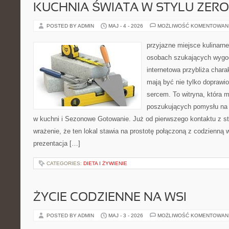
KUCHNIA ŚWIATA W STYLU ZER
POSTED BY ADMIN
MAJ - 4 - 2026
MOŻLIWOŚĆ KOMENTOWAN
przyjazne miejsce kulinarne 
osobach szukających wygod
internetowa przybliża chara
mają być nie tylko doprawi
sercem. To witryna, która 
poszukujących pomysłu na 
w kuchni i Sezonowe Gotowanie. Już od pierwszego kontaktu z s
wrażenie, że ten lokal stawia na prostotę połączoną z codzienną 
prezentacja […]
CATEGORIES:
DIETA I ŻYWIENIE
ŻYCIE CODZIENNE NA WSI
POSTED BY ADMIN
MAJ - 3 - 2026
MOŻLIWOŚĆ KOMENTOWAN