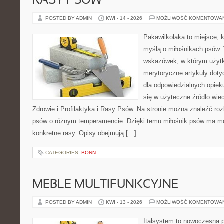
RASY PSÓW
POSTED BY ADMIN
KWI - 14 - 2026
MOŻLIWOŚĆ KOMENTOWA
Pakawilkolaka to miejsce, k
myślą o miłośnikach psów. 
wskazówek, w którym użytk
merytoryczne artykuły doty
dla odpowiedzialnych opiek
się w użyteczne źródło wied
Zdrowie i Profilaktyka i Rasy Psów. Na stronie można znaleźć ro
psów o różnym temperamencie. Dzięki temu miłośnik psów ma mo
konkretne rasy. Opisy obejmują […]
CATEGORIES:
BONN
MEBLE MULTIFUNKCYJNE
POSTED BY ADMIN
KWI - 13 - 2026
MOŻLIWOŚĆ KOMENTOWA
Italsystem to nowoczesna pl