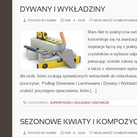
DYWANY I WYKŁADZINY
POSTED BY ADMIN
KWI - 9 - 2026
MOŻLIWOŚĆ KOMENTOWAN
Mars-Net to praktyczna ser
koncentruje się na aranżacj
inspiracje łączą się z prak
czytelników w wyborze odp
pokazując szeroki zakres o
a także z elementami wykońc
dla osób, które szukają sprawdzonych wskazówek do mieszkania,
przeczytać: Podłogi Drewniane i Laminowane i Dywany i Wykładzi
znaleźć przystępne opracowania, które […]
CATEGORIES:
SUPERFOODS I SKŁADNIKI ODŻYWCZE
SEZONOWE KWIATY I KOMPOZYC
POSTED BY ADMIN
KWI - 8 - 2026
MOŻLIWOŚĆ KOMENTOWAN