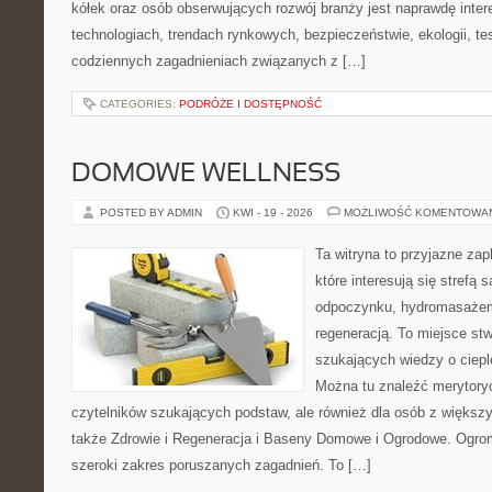
kółek oraz osób obserwujących rozwój branży jest naprawdę inte
technologiach, trendach rynkowych, bezpieczeństwie, ekologii, t
codziennych zagadnieniach związanych z […]
CATEGORIES:
PODRÓŻE I DOSTĘPNOŚĆ
DOMOWE WELLNESS
POSTED BY ADMIN
KWI - 19 - 2026
MOŻLIWOŚĆ KOMENTOWA
Ta witryna to przyjazne zap
które interesują się strefą 
odpoczynku, hydromasażem
regeneracją. To miejsce st
szukających wiedzy o cieple
Można tu znaleźć merytoryc
czytelników szukających podstaw, ale również dla osób z więks
także Zdrowie i Regeneracja i Baseny Domowe i Ogrodowe. Ogro
szeroki zakres poruszanych zagadnień. To […]