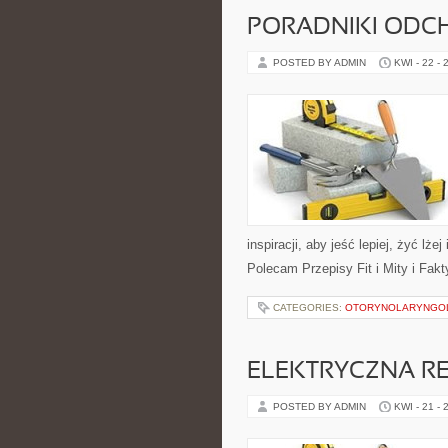
PORADNIKI ODC
POSTED BY ADMIN
KWI - 22 - 
inspiracji, aby jeść lepiej, żyć lż
Polecam Przepisy Fit i Mity i Fak
CATEGORIES:
OTORYNOLARYNGO
ELEKTRYCZNA R
POSTED BY ADMIN
KWI - 21 - 