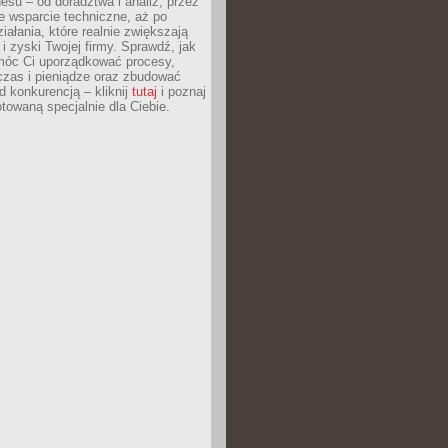
esu – od doradztwa i analiz, przez
 wsparcie techniczne, aż po
iałania, które realnie zwiększają
i zyski Twojej firmy. Sprawdź, jak
óc Ci uporządkować procesy,
czas i pieniądze oraz zbudować
 konkurencją – kliknij
tutaj
i poznaj
otowaną specjalnie dla Ciebie.