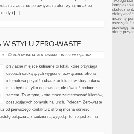
Twojego bizn
kompleksowe
stania z auta, od porównywania ofert wynajmu aż po
skuteczne dz
Trendy i […]
efektywność 
możemy pom
oszczędzić 
przewagę nad
ofertę przyg
 W STYLU ZERO-WASTE
KUCHNIA
026
MOŻLIWOŚĆ KOMENTOWANIA
ZOSTAŁA WYŁĄCZONA
ŚWIATA
W
STYLU
przyjazne miejsce kulinarne to lokal, które przyciąga
ZERO-
WASTE
osobach szukających wygodne rozwiązania. Strona
internetowa przybliża charakter lokalu, w którym dania
mają być nie tylko doprawione, ale również podane z
sercem. To witryna, która może zainteresować klientów,
poszukujących pomysłu na lunch. Polecam Zero-waste
uż od pierwszego kontaktu z stroną można odnieść
prostotę połączoną z codzienną wygodą. To nie jest zimna