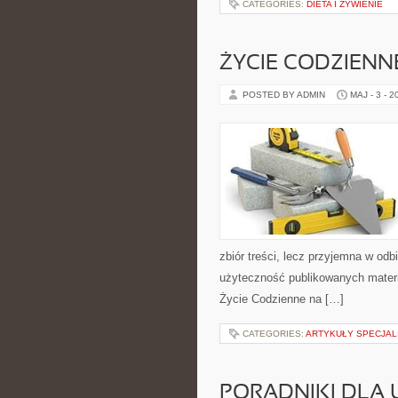
CATEGORIES:
DIETA I ŻYWIENIE
ŻYCIE CODZIENN
POSTED BY ADMIN
MAJ - 3 - 2
zbiór treści, lecz przyjemna w odb
użyteczność publikowanych materia
Życie Codzienne na […]
CATEGORIES:
ARTYKUŁY SPECJAL
PORADNIKI DLA