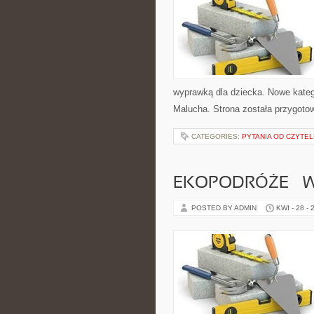
wyprawką dla dziecka. Nowe katego
Malucha. Strona została przygoto
CATEGORIES:
PYTANIA OD CZYTE
EKOPODRÓŻE – W
POSTED BY ADMIN
KWI - 28 - 