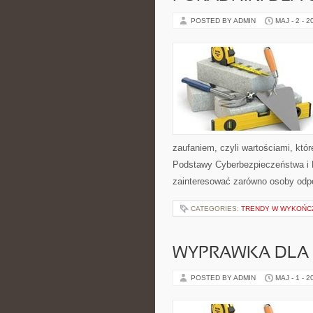
POSTED BY ADMIN
MAJ - 2 - 2
zaufaniem, czyli wartościami, kt
Podstawy Cyberbezpieczeństwa i P
zainteresować zarówno osoby odpo
CATEGORIES:
TRENDY W WYKOŃC
WYPRAWKA DLA
POSTED BY ADMIN
MAJ - 1 - 2