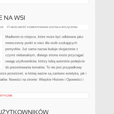
E NA WSI
ŻYCIE
026
MOŻLIWOŚĆ KOMENTOWANIA
ZOSTAŁA WYŁĄCZONA
CODZIENNE
NA
WSI
Madlennn to miejsce, które może być odbierane jako
nowoczesny punkt w sieci dla osób szukających
pomysłów. Już sama nazwa buduje skojarzenie z
czymś niebanalnym, dlatego strona może przyciągać
uwagę użytkowników, którzy lubią autorskie podejście
do prezentowania tematów. To nie jest przypadkowy
iorze przestrzeń, w której ważne są zarówno estetyka, jak i
łów. Nowości na stronie: Wiejskie Historie i Opowieści i
ISTYCZNE
 UŻYTKOWNIKÓW