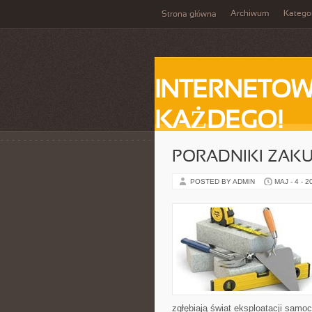
Archiwum
Katego
Strona główna
INTERNETOW
KAŻDEGO!
PORADNIKI ZAK
POSTED BY ADMIN
MAJ - 4 - 2
zgłębiają świat eksploatacji samo