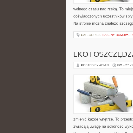
wolnego czasu nad rzeką. To miejs
doświadczonych uczestników spływ
Na stronie można znaleźć szczegó
CATEGORIES:
BASENY DOMOWE I
EKO I OSZCZĘDZA
POSTED BY ADMIN
KWI - 27 - 
zmienić każde wnętrze. To przestrz
zwracają uwagę na solidność wyko