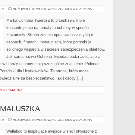
PORADNIKI
026
MOŻLIWOŚĆ KOMENTOWANIA
ZOSTAŁA WYŁĄCZONA
DLA
UŻYTKOWNIKÓW
Marka Ochrona Twierdza to przestrzeń, które
koncentruje się na tematyce ochrony w sposób
zrozumiały. Strona została opracowana z myślą o
osobach, firmach i instytucjach, które potrzebują
solidnego wsparcia w zakresie zabezpieczenia obiektów.
Już sama nazwa Ochrona Twierdza budzi asocjacje z
óre w branży ochrony mają szczególne znaczenie. Polecam:
oradniki dla Użytkowników. To strona, która może
wiedzialne za bezpieczeństwo, jak i osoby […]
ZENIU WNĘTRZ
 MALUSZKA
WYPRAWKA
026
MOŻLIWOŚĆ KOMENTOWANIA
ZOSTAŁA WYŁĄCZONA
DLA
MALUSZKA
Wallaboo to inspirujące miejsce w sieci stworzone z