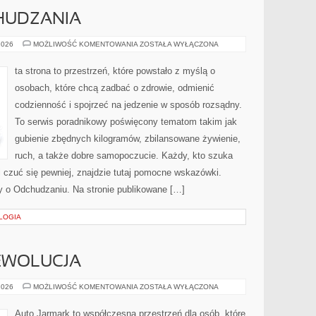
HUDZANIA
PORADNIKI
2026
MOŻLIWOŚĆ KOMENTOWANIA
ZOSTAŁA WYŁĄCZONA
ODCHUDZANIA
ta strona to przestrzeń, które powstało z myślą o
osobach, które chcą zadbać o zdrowie, odmienić
codzienność i spojrzeć na jedzenie w sposób rozsądny.
To serwis poradnikowy poświęcony tematom takim jak
gubienie zbędnych kilogramów, zbilansowane żywienie,
ruch, a także dobre samopoczucie. Każdy, kto szuka
ej i czuć się pewniej, znajdzie tutaj pomocne wskazówki.
ty o Odchudzaniu. Na stronie publikowane […]
LOGIA
EWOLUCJA
ELEKTRYCZNA
2026
MOŻLIWOŚĆ KOMENTOWANIA
ZOSTAŁA WYŁĄCZONA
REWOLUCJA
Auto Jarmark to współczesna przestrzeń dla osób, które