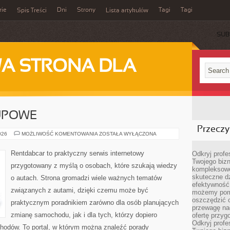
rie
Dni
Strony
Tagi
Tagi
Spis Treści
Lista artykułów
SUB
A STRONA DLA
UPOWE
Przeczyt
PORADNIKI
026
MOŻLIWOŚĆ KOMENTOWANIA
ZOSTAŁA WYŁĄCZONA
ZAKUPOWE
Rentdabcar to praktyczny serwis internetowy
Odkryj prof
Twojego bizn
przygotowany z myślą o osobach, które szukają wiedzy
kompleksowe
skuteczne dz
o autach. Strona gromadzi wiele ważnych tematów
efektywność 
związanych z autami, dzięki czemu może być
możemy pom
oszczędzić 
praktycznym poradnikiem zarówno dla osób planujących
przewagę nad
zmianę samochodu, jak i dla tych, którzy dopiero
ofertę przyg
Odkryj prof
chodów. To portal, w którym można znaleźć porady