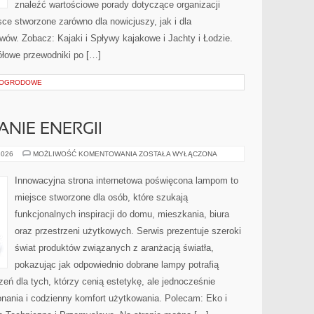
znaleźć wartościowe porady dotyczące organizacji
ce stworzone zarówno dla nowicjuszy, jak i dla
ów. Zobacz: Kajaki i Spływy kajakowe i Jachty i Łodzie.
łowe przewodniki po […]
 OGRODOWE
NIE ENERGII
EKO
2026
MOŻLIWOŚĆ KOMENTOWANIA
ZOSTAŁA WYŁĄCZONA
I
OSZCZĘDZANIE
ENERGII
Innowacyjna strona internetowa poświęcona lampom to
miejsce stworzone dla osób, które szukają
funkcjonalnych inspiracji do domu, mieszkania, biura
oraz przestrzeni użytkowych. Serwis prezentuje szeroki
świat produktów związanych z aranżacją światła,
pokazując jak odpowiednio dobrane lampy potrafią
eń dla tych, którzy cenią estetykę, ale jednocześnie
nania i codzienny komfort użytkowania. Polecam: Eko i