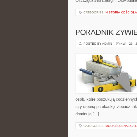
Oszczędzanie Energii i Oświetlen
CATEGORIES:
HISTORIA KOŚCIOŁA
PORADNIK ŻYWI
POSTED BY ADMIN
KWI - 23 - 
osób, które poszukują codziennych
czy drobną przekąskę. Zobacz takż
dominują […]
CATEGORIES:
MODA ŚLUBNA DLA D