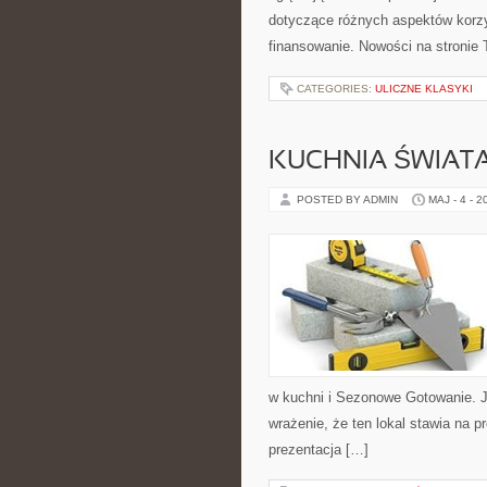
dotyczące różnych aspektów korzy
finansowanie. Nowości na stronie 
CATEGORIES:
ULICZNE KLASYKI
KUCHNIA ŚWIATA
POSTED BY ADMIN
MAJ - 4 - 2
w kuchni i Sezonowe Gotowanie. J
wrażenie, że ten lokal stawia na 
prezentacja […]