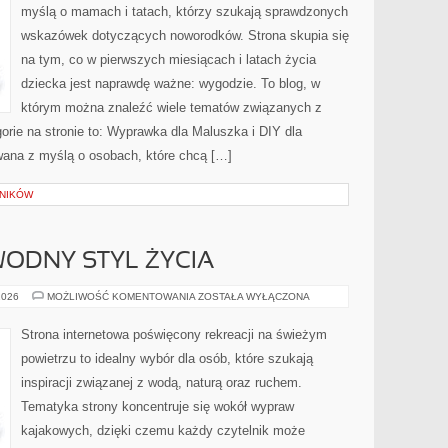
myślą o mamach i tatach, którzy szukają sprawdzonych
wskazówek dotyczących noworodków. Strona skupia się
na tym, co w pierwszych miesiącach i latach życia
dziecka jest naprawdę ważne: wygodzie. To blog, w
którym można znaleźć wiele tematów związanych z
rie na stronie to: Wyprawka dla Maluszka i DIY dla
wana z myślą o osobach, które chcą […]
LNIKÓW
ODNY STYL ŻYCIA
EKOPODRÓŻE
2026
MOŻLIWOŚĆ KOMENTOWANIA
ZOSTAŁA WYŁĄCZONA
–
WODNY
STYL
Strona internetowa poświęcony rekreacji na świeżym
ŻYCIA
powietrzu to idealny wybór dla osób, które szukają
inspiracji związanej z wodą, naturą oraz ruchem.
Tematyka strony koncentruje się wokół wypraw
kajakowych, dzięki czemu każdy czytelnik może