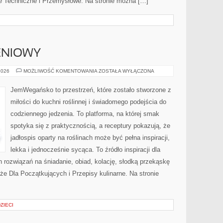
ie Techniczne i Przemysłowe. Na stronie można […]
ENIOWY
PORADNIK
2026
MOŻLIWOŚĆ KOMENTOWANIA
ZOSTAŁA WYŁĄCZONA
ŻYWIENIOWY
JemWegańsko to przestrzeń, które zostało stworzone z
miłości do kuchni roślinnej i świadomego podejścia do
codziennego jedzenia. To platforma, na której smak
spotyka się z praktycznością, a receptury pokazują, że
jadłospis oparty na roślinach może być pełna inspiracji,
lekka i jednocześnie sycąca. To źródło inspiracji dla
 rozwiązań na śniadanie, obiad, kolację, słodką przekąskę
e Dla Początkujących i Przepisy kulinarne. Na stronie
ZIECI