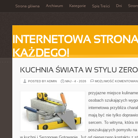
Archiwum
Kategorie
Dni
Stron
Strona główna
Spis Treści
INTERNETOWA STRONA
KAŻDEGO!
KUCHNIA ŚWIATA W STYLU ZER
POSTED BY ADMIN
MAJ - 4 - 2026
MOŻLIWOŚĆ KOMENTOWAN
przyjazne miejsce kulinarne 
osobach szukających wygod
internetowa przybliża chara
mają być nie tylko doprawi
sercem. To witryna, która 
poszukujących pomysłu na 
w kuchni i Sezonowe Gotowanie. Już od pierwszego kontaktu z s