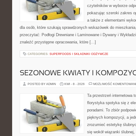
czytelników w wyborze odp
pokazując szeroki zakres o
a także z elementami wykońc
dla osób, które szukają sprawdzonych wskazówek do mieszkania,
przeczytać: Podłogi Drewniane i Laminowane i Dywany i Wykładzi
znaleźć przystępne opracowania, które […]
CATEGORIES:
SUPERFOODS I SKŁADNIKI ODŻYWCZE
SEZONOWE KWIATY I KOMPOZYC
POSTED BY ADMIN
KWI - 8 - 2026
MOŻLIWOŚĆ KOMENTOWAN
Ta przestrzeń internetowa 
florystyka spotyka się z el
poradami. To zbiór podpowie
pięknych kompozycji, a jed
zrozumieć estetykę ślubnyc
się wokół wiązanki ślubnej,