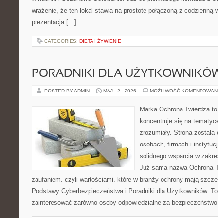
wrażenie, że ten lokal stawia na prostotę połączoną z codzienną 
prezentacja […]
CATEGORIES:
DIETA I ŻYWIENIE
PORADNIKI DLA UŻYTKOWNIKÓ
POSTED BY ADMIN
MAJ - 2 - 2026
MOŻLIWOŚĆ KOMENTOWAN
Marka Ochrona Twierdza to 
koncentruje się na tematy
zrozumiały. Strona została
osobach, firmach i instytuc
solidnego wsparcia w zakre
Już sama nazwa Ochrona Tw
zaufaniem, czyli wartościami, które w branży ochrony mają szcz
Podstawy Cyberbezpieczeństwa i Poradniki dla Użytkowników. To
zainteresować zarówno osoby odpowiedzialne za bezpieczeństwo,