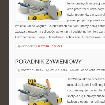
funkcjonalnych inspiracji d
oraz przestrzeni użytkowyc
świat produktów związanych
pokazując jak odpowiednio 
zmienić każde wnętrze. To przestrzeń dla tych, którzy cenią este
zwracają uwagę na solidność wykonania i codzienny komfort użyt
Oszczędzanie Energii i Oświetlenie Techniczne i Przemysłowe. N
CATEGORIES:
HISTORIA KOŚCIOŁA
PORADNIK ŻYWIENIOWY
POSTED BY ADMIN
KWI - 23 - 2026
MOŻLIWOŚĆ KOMENTOWA
JemWegańsko to przestrzeń
miłości do kuchni roślinnej
codziennego jedzenia. To p
spotyka się z praktyczności
jadłospis oparty na roślinac