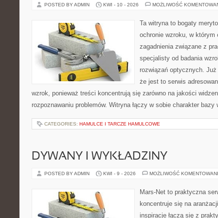
POSTED BY ADMIN
KWI - 10 - 2026
MOŻLIWOŚĆ KOMENTOWA
Ta witryna to bogaty meryt
ochronie wzroku, w którym 
zagadnienia związane z prac
specjalisty od badania wzr
rozwiązań optycznych. Już 
że jest to serwis adresowa
wzrok, ponieważ treści koncentrują się zarówno na jakości widzeni
rozpoznawaniu problemów. Witryna łączy w sobie charakter bazy 
CATEGORIES:
HAMULCE I TARCZE HAMULCOWE
DYWANY I WYKŁADZINY
POSTED BY ADMIN
KWI - 9 - 2026
MOŻLIWOŚĆ KOMENTOWAN
Mars-Net to praktyczna ser
koncentruje się na aranżacj
inspiracje łączą się z prak