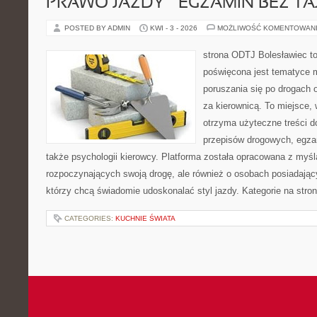
PRAWO JAZDY – EGZAMIN BEZ TA
POSTED BY ADMIN
KWI - 3 - 2026
MOŻLIWOŚĆ KOMENTOWAN
strona ODTJ Bolesławiec to
poświęcona jest tematyce 
poruszania się po drogach o
za kierownicą. To miejsce,
otrzyma użyteczne treści do
przepisów drogowych, egza
także psychologii kierowcy. Platforma została opracowana z myśl
rozpoczynających swoją drogę, ale również o osobach posiadający
którzy chcą świadomie udoskonalać styl jazdy. Kategorie na stron
CATEGORIES:
KUCHNIE ŚWIATA