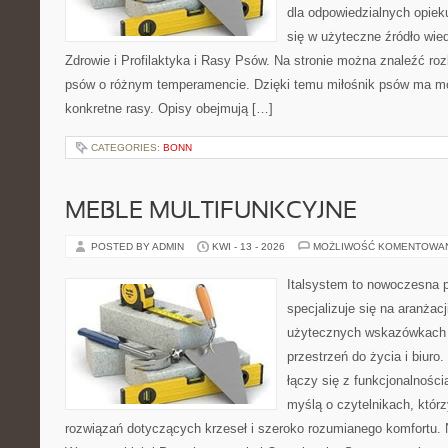
dla odpowiedzialnych opiek
się w użyteczne źródło wied
Zdrowie i Profilaktyka i Rasy Psów. Na stronie można znaleźć ro
psów o różnym temperamencie. Dzięki temu miłośnik psów ma mo
konkretne rasy. Opisy obejmują […]
CATEGORIES:
BONN
MEBLE MULTIFUNKCYJNE
POSTED BY ADMIN
KWI - 13 - 2026
MOŻLIWOŚĆ KOMENTOWA
Italsystem to nowoczesna pl
specjalizuje się na aranżac
użytecznych wskazówkach 
przestrzeń do życia i biuro.
łączy się z funkcjonalności
myślą o czytelnikach, któr
rozwiązań dotyczących krzeseł i szeroko rozumianego komfortu.