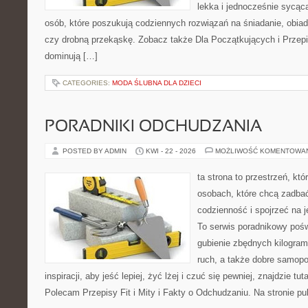
lekka i jednocześnie sycąca.
osób, które poszukują codziennych rozwiązań na śniadanie, obiad
czy drobną przekąskę. Zobacz także Dla Początkujących i Przepis
dominują […]
CATEGORIES:
MODA ŚLUBNA DLA DZIECI
PORADNIKI ODCHUDZANIA
POSTED BY ADMIN
KWI - 22 - 2026
MOŻLIWOŚĆ KOMENTOWA
ta strona to przestrzeń, kt
osobach, które chcą zadbać
codzienność i spojrzeć na 
To serwis poradnikowy poś
gubienie zbędnych kilogram
ruch, a także dobre samopo
inspiracji, aby jeść lepiej, żyć lżej i czuć się pewniej, znajdzie 
Polecam Przepisy Fit i Mity i Fakty o Odchudzaniu. Na stronie p