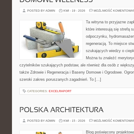
DOMOWE WELLNESS
POSTED BY ADMIN
KWI - 19 - 2026
MOŻLIWOŚĆ KOMENTOWA
Ta witryna to przyjazne zap
które interesują się strefą 
odpoczynku, hydromasażem
regeneracją. To miejsce st
szukających wiedzy o cieple
Można tu znaleźć merytoryc
czytelników szukających podstaw, ale również dla osób z więks
także Zdrowie i Regeneracja i Baseny Domowe i Ogrodowe. Ogro
szeroki zakres poruszanych zagadnień. To […]
CATEGORIES:
EXCELRAPORT
POLSKA ARCHITEKTURA
POSTED BY ADMIN
KWI - 15 - 2026
MOŻLIWOŚĆ KOMENTOWA
Blog poświęcony projektowa