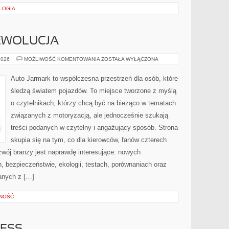
LOGIA
EWOLUCJA
ELEKTRYCZNA
2026
MOŻLIWOŚĆ KOMENTOWANIA
ZOSTAŁA WYŁĄCZONA
REWOLUCJA
Auto Jarmark to współczesna przestrzeń dla osób, które
śledzą światem pojazdów. To miejsce tworzone z myślą
o czytelnikach, którzy chcą być na bieżąco w tematach
związanych z motoryzacją, ale jednocześnie szukają
treści podanych w czytelny i angażujący sposób. Strona
skupia się na tym, co dla kierowców, fanów czterech
zwój branży jest naprawdę interesujące: nowych
, bezpieczeństwie, ekologii, testach, porównaniach oraz
anych z […]
PNOŚĆ