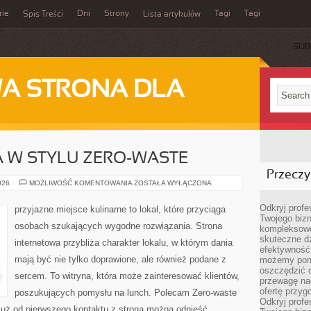
rie
Dni
Strony
Tagi
Tagi
Spis Treści
Lista artykułów
SUB
A STRONA DLA
 W STYLU ZERO-WASTE
Przeczyt
KUCHNIA
026
MOŻLIWOŚĆ KOMENTOWANIA
ZOSTAŁA WYŁĄCZONA
ŚWIATA
W
STYLU
Odkryj prof
przyjazne miejsce kulinarne to lokal, które przyciąga
ZERO-
Twojego bizn
WASTE
osobach szukających wygodne rozwiązania. Strona
kompleksowe
skuteczne dz
internetowa przybliża charakter lokalu, w którym dania
efektywność 
mają być nie tylko doprawione, ale również podane z
możemy pom
oszczędzić 
sercem. To witryna, która może zainteresować klientów,
przewagę nad
ofertę przyg
poszukujących pomysłu na lunch. Polecam Zero-waste
Odkryj prof
uż od pierwszego kontaktu z stroną można odnieść