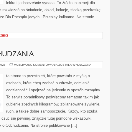
lekka i jednocześnie sycąca. To źródło inspiracji dla
 rozwiązań na śniadanie, obiad, kolację, słodką przekąskę
e Dla Początkujących i Przepisy kulinarne. Na stronie
ZIECI
HUDZANIA
PORADNIKI
2026
MOŻLIWOŚĆ KOMENTOWANIA
ZOSTAŁA WYŁĄCZONA
ODCHUDZANIA
ta strona to przestrzeń, które powstało z myślą o
osobach, które chcą zadbać o zdrowie, odmienić
codzienność i spojrzeć na jedzenie w sposób rozsądny.
To serwis poradnikowy poświęcony tematom takim jak
gubienie zbędnych kilogramów, zbilansowane żywienie,
ruch, a także dobre samopoczucie. Każdy, kto szuka
ej i czuć się pewniej, znajdzie tutaj pomocne wskazówki.
ty o Odchudzaniu. Na stronie publikowane […]