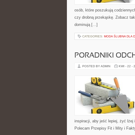
osób, które poszukują codziennych
czy drobną przekąskę. Zobacz takż
dominują […]
CATEGORIES:
MODA ŚLUBNA DLA D
PORADNIKI ODC
POSTED BY ADMIN
KWI - 22 - 
inspiracji, aby jeść lepiej, żyć lż
Polecam Przepisy Fit i Mity i Fak