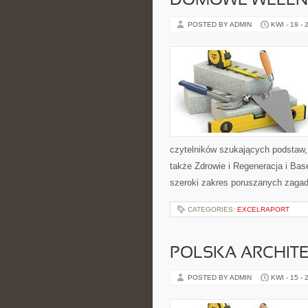
DOMOWE WELLN
POSTED BY ADMIN
KWI - 19 - 
czytelników szukających podstaw,
także Zdrowie i Regeneracja i B
szeroki zakres poruszanych zagad
CATEGORIES:
EXCELRAPORT
POLSKA ARCHIT
POSTED BY ADMIN
KWI - 15 - 