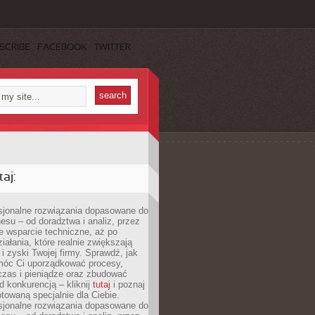
SCRIBE
FACEBOOK
TWITTER
aj:
esjonalne rozwiązania dopasowane do
esu – od doradztwa i analiz, przez
 wsparcie techniczne, aż po
iałania, które realnie zwiększają
i zyski Twojej firmy. Sprawdź, jak
óc Ci uporządkować procesy,
czas i pieniądze oraz zbudować
 konkurencją – kliknij
tutaj
i poznaj
otowaną specjalnie dla Ciebie.
esjonalne rozwiązania dopasowane do