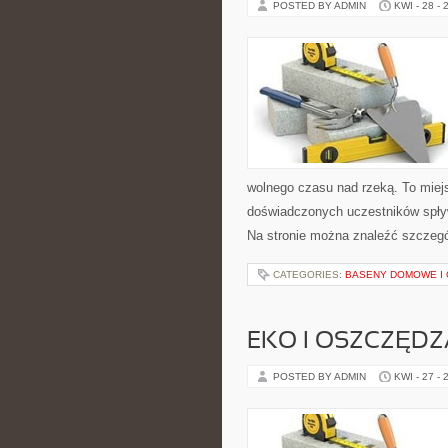
POSTED BY ADMIN
KWI - 28 - 
wolnego czasu nad rzeką. To miejs
doświadczonych uczestników spływ
Na stronie można znaleźć szczegó
CATEGORIES:
BASENY DOMOWE I
EKO I OSZCZĘDZA
POSTED BY ADMIN
KWI - 27 - 