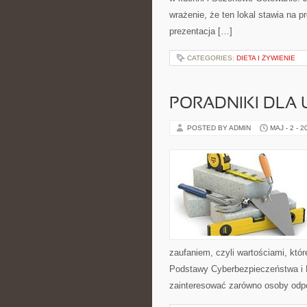
wrażenie, że ten lokal stawia na 
prezentacja […]
CATEGORIES:
DIETA I ŻYWIENIE
PORADNIKI DLA
POSTED BY ADMIN
MAJ - 2 - 2
zaufaniem, czyli wartościami, kt
Podstawy Cyberbezpieczeństwa i P
zainteresować zarówno osoby odpo