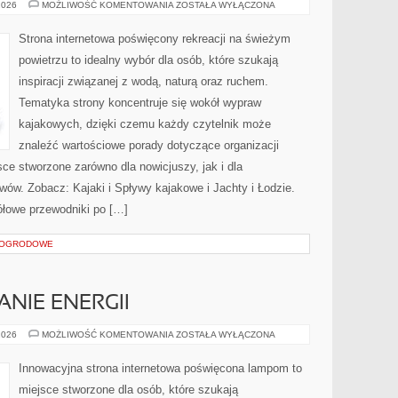
EKOPODRÓŻE
2026
MOŻLIWOŚĆ KOMENTOWANIA
ZOSTAŁA WYŁĄCZONA
–
WODNY
STYL
Strona internetowa poświęcony rekreacji na świeżym
ŻYCIA
powietrzu to idealny wybór dla osób, które szukają
inspiracji związanej z wodą, naturą oraz ruchem.
Tematyka strony koncentruje się wokół wypraw
kajakowych, dzięki czemu każdy czytelnik może
znaleźć wartościowe porady dotyczące organizacji
ce stworzone zarówno dla nowicjuszy, jak i dla
ów. Zobacz: Kajaki i Spływy kajakowe i Jachty i Łodzie.
łowe przewodniki po […]
 OGRODOWE
NIE ENERGII
EKO
2026
MOŻLIWOŚĆ KOMENTOWANIA
ZOSTAŁA WYŁĄCZONA
I
OSZCZĘDZANIE
ENERGII
Innowacyjna strona internetowa poświęcona lampom to
miejsce stworzone dla osób, które szukają