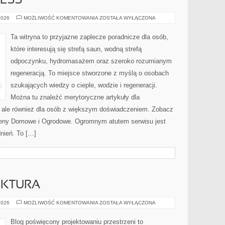
ESS
DOMOWE
2026
MOŻLIWOŚĆ KOMENTOWANIA
ZOSTAŁA WYŁĄCZONA
WELLNESS
Ta witryna to przyjazne zaplecze poradnicze dla osób,
które interesują się strefą saun, wodną strefą
odpoczynku, hydromasażem oraz szeroko rozumianym
regeneracją. To miejsce stworzone z myślą o osobach
szukających wiedzy o cieple, wodzie i regeneracji.
Można tu znaleźć merytoryczne artykuły dla
 ale również dla osób z większym doświadczeniem. Zobacz
aseny Domowe i Ogrodowe. Ogromnym atutem serwisu jest
nień. To […]
EKTURA
POLSKA
2026
MOŻLIWOŚĆ KOMENTOWANIA
ZOSTAŁA WYŁĄCZONA
ARCHITEKTURA
Blog poświęcony projektowaniu przestrzeni to