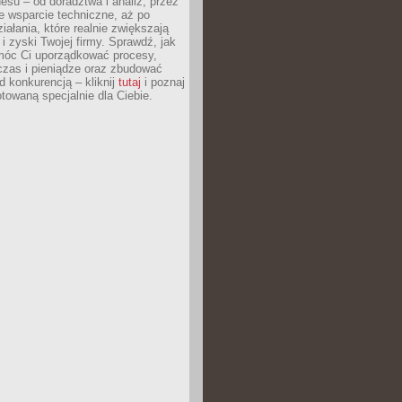
esu – od doradztwa i analiz, przez
 wsparcie techniczne, aż po
iałania, które realnie zwiększają
i zyski Twojej firmy. Sprawdź, jak
óc Ci uporządkować procesy,
czas i pieniądze oraz zbudować
 konkurencją – kliknij
tutaj
i poznaj
otowaną specjalnie dla Ciebie.