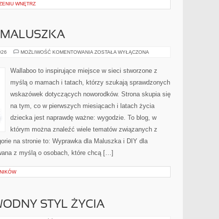
ZENIU WNĘTRZ
 MALUSZKA
WYPRAWKA
026
MOŻLIWOŚĆ KOMENTOWANIA
ZOSTAŁA WYŁĄCZONA
DLA
MALUSZKA
Wallaboo to inspirujące miejsce w sieci stworzone z
myślą o mamach i tatach, którzy szukają sprawdzonych
wskazówek dotyczących noworodków. Strona skupia się
na tym, co w pierwszych miesiącach i latach życia
dziecka jest naprawdę ważne: wygodzie. To blog, w
którym można znaleźć wiele tematów związanych z
rie na stronie to: Wyprawka dla Maluszka i DIY dla
wana z myślą o osobach, które chcą […]
LNIKÓW
ODNY STYL ŻYCIA