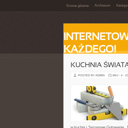
Archiwum
Katego
Strona główna
INTERNETOW
KAŻDEGO!
KUCHNIA ŚWIATA
POSTED BY ADMIN
MAJ - 4 - 2
w kuchni i Sezonowe Gotowanie. J