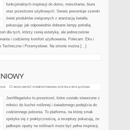
funkcjonalnych inspiracji do domu, mieszkania, biura
oraz przestrzeni użytkowych. Serwis prezentuje szeroki
świat produktów związanych z aranżacją światła,
pokazując jak odpowiednio dobrane lampy potrafią
eń dla tych, którzy cenią estetykę, ale jednocześnie
nania i codzienny komfort użytkowania. Polecam: Eko i
ie Techniczne i Przemysłowe. Na stronie można […]
ENIOWY
PORADNIK
2026
MOŻLIWOŚĆ KOMENTOWANIA
ZOSTAŁA WYŁĄCZONA
ŻYWIENIOWY
JemWegańsko to przestrzeń, które zostało stworzone z
miłości do kuchni roślinnej i świadomego podejścia do
codziennego jedzenia. To platforma, na której smak
spotyka się z praktycznością, a receptury pokazują, że
jadłospis oparty na roślinach może być pełna inspiracji,