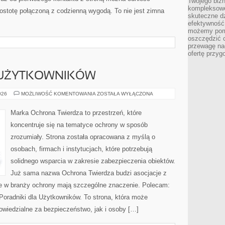
Twojego bizn
kompleksowe
prostotę połączoną z codzienną wygodą. To nie jest zimna
skuteczne dz
efektywność 
możemy pom
oszczędzić 
przewagę nad
ofertę przyg
 UŻYTKOWNIKÓW
PORADNIKI
026
MOŻLIWOŚĆ KOMENTOWANIA
ZOSTAŁA WYŁĄCZONA
DLA
UŻYTKOWNIKÓW
Marka Ochrona Twierdza to przestrzeń, które
koncentruje się na tematyce ochrony w sposób
zrozumiały. Strona została opracowana z myślą o
osobach, firmach i instytucjach, które potrzebują
solidnego wsparcia w zakresie zabezpieczenia obiektów.
Już sama nazwa Ochrona Twierdza budzi asocjacje z
óre w branży ochrony mają szczególne znaczenie. Polecam:
oradniki dla Użytkowników. To strona, która może
wiedzialne za bezpieczeństwo, jak i osoby […]