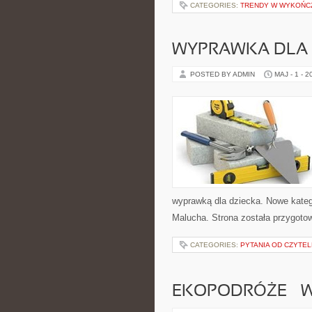
CATEGORIES:
TRENDY W WYKOŃC
WYPRAWKA DLA
POSTED BY ADMIN
MAJ - 1 - 2
wyprawką dla dziecka. Nowe katego
Malucha. Strona została przygoto
CATEGORIES:
PYTANIA OD CZYTE
EKOPODRÓŻE – W