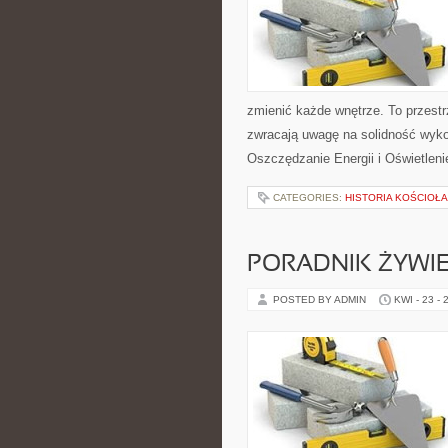
zmienić każde wnętrze. To przestrz
zwracają uwagę na solidność wyko
Oszczędzanie Energii i Oświetlen
CATEGORIES:
HISTORIA KOŚCIOŁA
PORADNIK ŻYWI
POSTED BY ADMIN
KWI - 23 - 