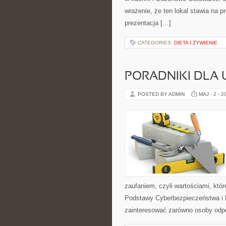
wrażenie, że ten lokal stawia na 
prezentacja […]
CATEGORIES:
DIETA I ŻYWIENIE
PORADNIKI DLA
POSTED BY ADMIN
MAJ - 2 - 2
zaufaniem, czyli wartościami, kt
Podstawy Cyberbezpieczeństwa i P
zainteresować zarówno osoby odpo