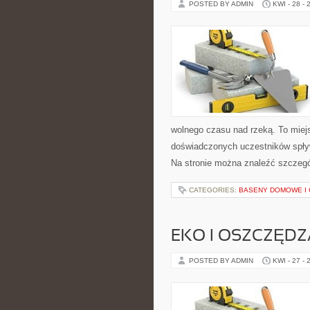
POSTED BY ADMIN
KWI - 28 - 
wolnego czasu nad rzeką. To miejs
doświadczonych uczestników spływ
Na stronie można znaleźć szczegó
CATEGORIES:
BASENY DOMOWE I
EKO I OSZCZĘDZA
POSTED BY ADMIN
KWI - 27 - 