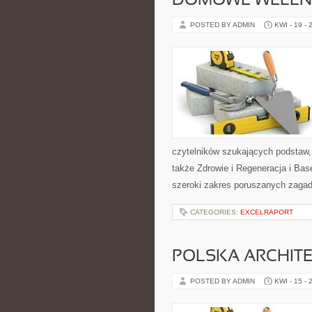
DOMOWE WELLN
POSTED BY ADMIN
KWI - 19 - 
czytelników szukających podstaw,
także Zdrowie i Regeneracja i B
szeroki zakres poruszanych zagad
CATEGORIES:
EXCELRAPORT
POLSKA ARCHIT
POSTED BY ADMIN
KWI - 15 - 