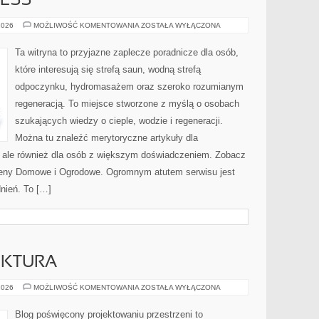
ESS
DOMOWE
2026
MOŻLIWOŚĆ KOMENTOWANIA
ZOSTAŁA WYŁĄCZONA
WELLNESS
Ta witryna to przyjazne zaplecze poradnicze dla osób,
które interesują się strefą saun, wodną strefą
odpoczynku, hydromasażem oraz szeroko rozumianym
regeneracją. To miejsce stworzone z myślą o osobach
szukających wiedzy o cieple, wodzie i regeneracji.
Można tu znaleźć merytoryczne artykuły dla
 ale również dla osób z większym doświadczeniem. Zobacz
aseny Domowe i Ogrodowe. Ogromnym atutem serwisu jest
nień. To […]
EKTURA
POLSKA
2026
MOŻLIWOŚĆ KOMENTOWANIA
ZOSTAŁA WYŁĄCZONA
ARCHITEKTURA
Blog poświęcony projektowaniu przestrzeni to