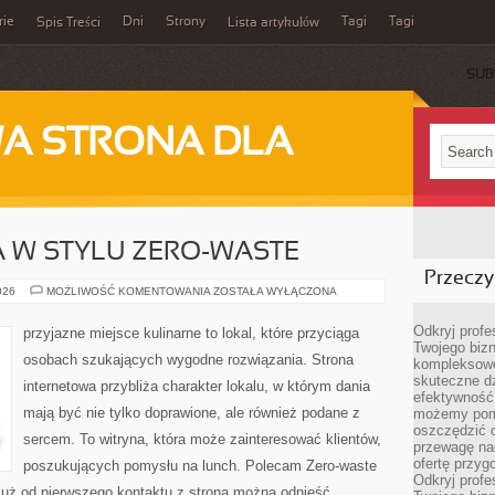
rie
Dni
Strony
Tagi
Tagi
Spis Treści
Lista artykułów
SUB
A STRONA DLA
 W STYLU ZERO-WASTE
Przeczyt
KUCHNIA
026
MOŻLIWOŚĆ KOMENTOWANIA
ZOSTAŁA WYŁĄCZONA
ŚWIATA
W
STYLU
Odkryj prof
przyjazne miejsce kulinarne to lokal, które przyciąga
ZERO-
Twojego bizn
WASTE
osobach szukających wygodne rozwiązania. Strona
kompleksowe
skuteczne dz
internetowa przybliża charakter lokalu, w którym dania
efektywność 
mają być nie tylko doprawione, ale również podane z
możemy pom
oszczędzić 
sercem. To witryna, która może zainteresować klientów,
przewagę nad
ofertę przyg
poszukujących pomysłu na lunch. Polecam Zero-waste
Odkryj prof
uż od pierwszego kontaktu z stroną można odnieść