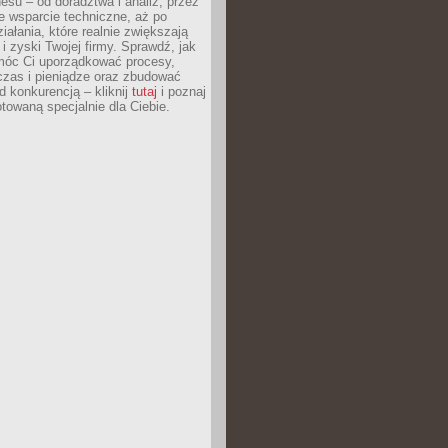
esu – od doradztwa i analiz, przez
 wsparcie techniczne, aż po
iałania, które realnie zwiększają
i zyski Twojej firmy. Sprawdź, jak
óc Ci uporządkować procesy,
czas i pieniądze oraz zbudować
 konkurencją – kliknij
tutaj
i poznaj
otowaną specjalnie dla Ciebie.