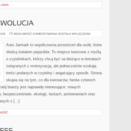
LOGIA
EWOLUCJA
ELEKTRYCZNA
2026
MOŻLIWOŚĆ KOMENTOWANIA
ZOSTAŁA WYŁĄCZONA
REWOLUCJA
Auto Jarmark to współczesna przestrzeń dla osób, które
śledzą światem pojazdów. To miejsce tworzone z myślą
o czytelnikach, którzy chcą być na bieżąco w tematach
związanych z motoryzacją, ale jednocześnie szukają
treści podanych w czytelny i angażujący sposób. Strona
skupia się na tym, co dla kierowców, fanów czterech
zwój branży jest naprawdę interesujące: nowych
, bezpieczeństwie, ekologii, testach, porównaniach oraz
anych z […]
PNOŚĆ