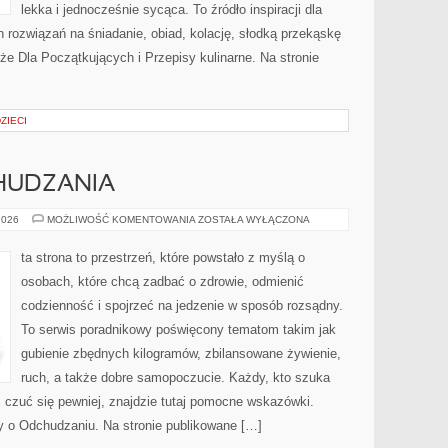
lekka i jednocześnie sycąca. To źródło inspiracji dla
 rozwiązań na śniadanie, obiad, kolację, słodką przekąskę
e Dla Początkujących i Przepisy kulinarne. Na stronie
ZIECI
HUDZANIA
PORADNIKI
2026
MOŻLIWOŚĆ KOMENTOWANIA
ZOSTAŁA WYŁĄCZONA
ODCHUDZANIA
ta strona to przestrzeń, które powstało z myślą o
osobach, które chcą zadbać o zdrowie, odmienić
codzienność i spojrzeć na jedzenie w sposób rozsądny.
To serwis poradnikowy poświęcony tematom takim jak
gubienie zbędnych kilogramów, zbilansowane żywienie,
ruch, a także dobre samopoczucie. Każdy, kto szuka
ej i czuć się pewniej, znajdzie tutaj pomocne wskazówki.
ty o Odchudzaniu. Na stronie publikowane […]