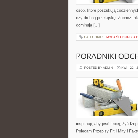
osób, które poszukują codziennych
czy drobną przekąskę. Zobacz takż
dominują […]
CATEGORIES:
MODA ŚLUBNA DLA D
PORADNIKI ODC
POSTED BY ADMIN
KWI - 22 - 
inspiracji, aby jeść lepiej, żyć lż
Polecam Przepisy Fit i Mity i Fak