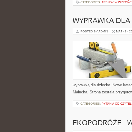
CATEGORIES:
TRENDY W WYKOŃC
WYPRAWKA DLA
POSTED BY ADMIN
MAJ - 1 - 2
wyprawką dla dziecka. Nowe katego
Malucha. Strona została przygoto
CATEGORIES:
PYTANIA OD CZYTE
EKOPODRÓŻE – W