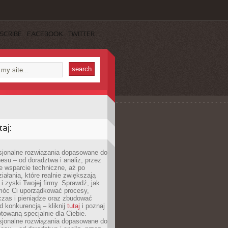
SCRIBE
FACEBOOK
TWITTER
aj:
esjonalne rozwiązania dopasowane do
esu – od doradztwa i analiz, przez
 wsparcie techniczne, aż po
iałania, które realnie zwiększają
i zyski Twojej firmy. Sprawdź, jak
óc Ci uporządkować procesy,
czas i pieniądze oraz zbudować
 konkurencją – kliknij
tutaj
i poznaj
otowaną specjalnie dla Ciebie.
esjonalne rozwiązania dopasowane do