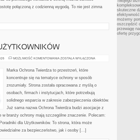
Twojego bizn
kompleksowe
prostotę połączoną z codzienną wygodą. To nie jest zimna
skuteczne dz
efektywność 
możemy pom
oszczędzić 
przewagę nad
ofertę przyg
 UŻYTKOWNIKÓW
PORADNIKI
026
MOŻLIWOŚĆ KOMENTOWANIA
ZOSTAŁA WYŁĄCZONA
DLA
UŻYTKOWNIKÓW
Marka Ochrona Twierdza to przestrzeń, które
koncentruje się na tematyce ochrony w sposób
zrozumiały. Strona została opracowana z myślą o
osobach, firmach i instytucjach, które potrzebują
solidnego wsparcia w zakresie zabezpieczenia obiektów.
Już sama nazwa Ochrona Twierdza budzi asocjacje z
óre w branży ochrony mają szczególne znaczenie. Polecam:
oradniki dla Użytkowników. To strona, która może
wiedzialne za bezpieczeństwo, jak i osoby […]