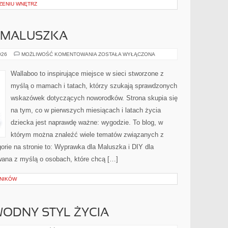
ZENIU WNĘTRZ
 MALUSZKA
WYPRAWKA
026
MOŻLIWOŚĆ KOMENTOWANIA
ZOSTAŁA WYŁĄCZONA
DLA
MALUSZKA
Wallaboo to inspirujące miejsce w sieci stworzone z
myślą o mamach i tatach, którzy szukają sprawdzonych
wskazówek dotyczących noworodków. Strona skupia się
na tym, co w pierwszych miesiącach i latach życia
dziecka jest naprawdę ważne: wygodzie. To blog, w
którym można znaleźć wiele tematów związanych z
rie na stronie to: Wyprawka dla Maluszka i DIY dla
wana z myślą o osobach, które chcą […]
LNIKÓW
ODNY STYL ŻYCIA