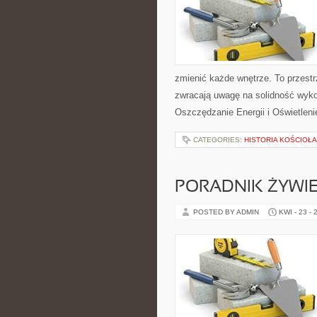
zmienić każde wnętrze. To przestrz
zwracają uwagę na solidność wyko
Oszczędzanie Energii i Oświetlen
CATEGORIES:
HISTORIA KOŚCIOŁA
PORADNIK ŻYWI
POSTED BY ADMIN
KWI - 23 - 