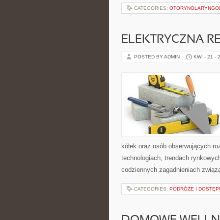
CATEGORIES:
OTORYNOLARYNGO
ELEKTRYCZNA R
POSTED BY ADMIN
KWI - 21 - 
kółek oraz osób obserwujących ro
technologiach, trendach rynkowych
codziennych zagadnieniach związ
CATEGORIES:
PODRÓŻE I DOSTĘ