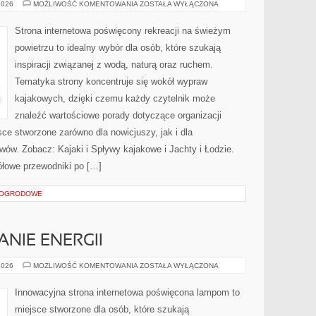
EKOPODRÓŻE
2026
MOŻLIWOŚĆ KOMENTOWANIA
ZOSTAŁA WYŁĄCZONA
–
WODNY
STYL
Strona internetowa poświęcony rekreacji na świeżym
ŻYCIA
powietrzu to idealny wybór dla osób, które szukają
inspiracji związanej z wodą, naturą oraz ruchem.
Tematyka strony koncentruje się wokół wypraw
kajakowych, dzięki czemu każdy czytelnik może
znaleźć wartościowe porady dotyczące organizacji
ce stworzone zarówno dla nowicjuszy, jak i dla
ów. Zobacz: Kajaki i Spływy kajakowe i Jachty i Łodzie.
łowe przewodniki po […]
 OGRODOWE
NIE ENERGII
EKO
2026
MOŻLIWOŚĆ KOMENTOWANIA
ZOSTAŁA WYŁĄCZONA
I
OSZCZĘDZANIE
ENERGII
Innowacyjna strona internetowa poświęcona lampom to
miejsce stworzone dla osób, które szukają