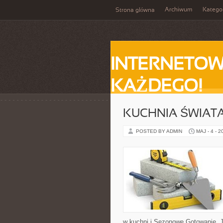
Archiwum
Katego
Strona główna
INTERNETOW
KAŻDEGO!
KUCHNIA ŚWIATA
POSTED BY ADMIN
MAJ - 4 - 2
w kuchni i Sezonowe Gotowanie. J