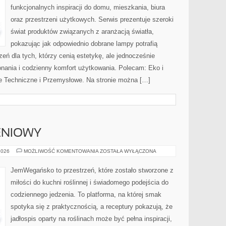
funkcjonalnych inspiracji do domu, mieszkania, biura
oraz przestrzeni użytkowych. Serwis prezentuje szeroki
świat produktów związanych z aranżacją światła,
pokazując jak odpowiednio dobrane lampy potrafią
eń dla tych, którzy cenią estetykę, ale jednocześnie
nania i codzienny komfort użytkowania. Polecam: Eko i
ie Techniczne i Przemysłowe. Na stronie można […]
ENIOWY
PORADNIK
2026
MOŻLIWOŚĆ KOMENTOWANIA
ZOSTAŁA WYŁĄCZONA
ŻYWIENIOWY
JemWegańsko to przestrzeń, które zostało stworzone z
miłości do kuchni roślinnej i świadomego podejścia do
codziennego jedzenia. To platforma, na której smak
spotyka się z praktycznością, a receptury pokazują, że
jadłospis oparty na roślinach może być pełna inspiracji,