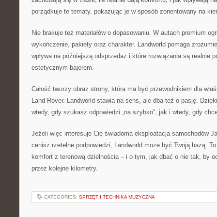
porządkuje te tematy, pokazując je w sposób zorientowany na kie
Nie brakuje też materiałów o dopasowaniu. W autach premium og
wykończenie, pakiety oraz charakter. Landworld pomaga zrozumieć
wpływa na późniejszą odsprzedaż i które rozwiązania są realnie p
estetycznym bajerem.
Całość tworzy obraz strony, która ma być przewodnikiem dla właśc
Land Rover. Landworld stawia na sens, ale dba też o pasję. Dzię
wtedy, gdy szukasz odpowiedzi „na szybko”, jak i wtedy, gdy chce
Jeżeli więc interesuje Cię świadoma eksploatacja samochodów Jag
cenisz rzetelne podpowiedzi, Landworld może być Twoją bazą. To 
komfort z terenową dzielnością – i o tym, jak dbać o nie tak, by 
przez kolejne kilometry.
CATEGORIES:
SPRZĘT I TECHNIKA MUZYCZNA