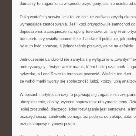
tłumaczy te zagadnienia w sposób przystępny, ale nie ucieka od 
Dużą wartością serwisu jest to, że opisuje zarówno zwykłą eksploat
wymagające zastosowania. Jeśli ktoś przygotowuje samochód do r
doposażenia: zabezpieczenia, opony terenowe, zmiany w amortyz
transportu czy światła pomocnicze. Landworld pokazuje, jak podej
by auto było sprawne, a jednocześnie przewidywalne na asfalcie.
Jednocześnie Landworld nie zamyka się wyłącznie w „twardym” se
motoryzacyjny lifestyle wokół marek, które budzą szacunek. Jagu
sylwetka, a Land Rover to terenowa pewność. Właśnie ten duet – d
że wokół marki tworzy się społeczność ludzi, którzy lubią analizo
W opisach i artykułach często pojawiają się zagadnienia związan
ubezpieczenie, daniny, wycena napraw oraz utrzymanie ceny. Dz
lepiej zrozumieć, dlaczego jedno rozwiązanie jest sensowne, a i
oszczędnością. Landworld pomaga też podejść do zakupu auta: o
przedzakupowy i typowe pułapki.