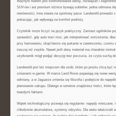
Ważnym filarem jest konfrontowanie wersji, rozwiązań i segment
SUV-ów i aut premium różnice bywają subtelne: jedna odmiana da
nierówności, inna stawia na sportowy pazur. Landworld prowadzi c
pokazując, jak wpływają na komfort podróży.
Czytelnik może liczyć na język praktyczny. Zamiast ogólników poj
sprawdzić, gdy auto traci moc; jak interpretować ostrzeżenia; dla
przy hamowaniu; skąd bierze się pukanie w zawieszeniu; czemu s
inaczej niż zwykle. Nawet jeśli dany materiał ma charakter instruk
użytkownik mógł podjąć decyzję bez poczucia, że czyta suchą d
Landworld jest też miejscem dla osób, które po prostu chcą być n
zmianami w gamie. W marce Land Rover pojawiają się nowe wersje
odmiany, a w Jaguarze zmienia się filozofia i podejście do napę
planowanie zakupu. Dlatego w serwisie znajdziesz treści, które ł
twardymi faktami.
Wątek technologiczny przewija się regularnie: napędy mieszane, 
chłodzenie akumulatora, systemy odzysku. Dla wielu właścicieli w
zachowują się w trasie, ile realnie dają komfortu, i jak wpływają n