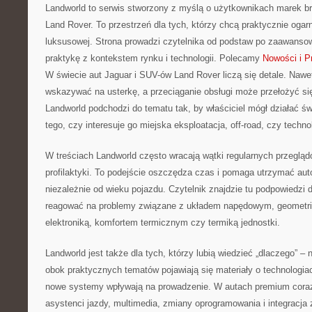
Landworld to serwis stworzony z myślą o użytkownikach marek b
Land Rover. To przestrzeń dla tych, którzy chcą praktycznie oga
luksusowej. Strona prowadzi czytelnika od podstaw po zaawanso
praktykę z kontekstem rynku i technologii. Polecamy
Nowości i P
W świecie aut Jaguar i SUV-ów Land Rover liczą się detale. Nawet
wskazywać na usterkę, a przeciąganie obsługi może przełożyć si
Landworld podchodzi do tematu tak, by właściciel mógł działać ś
tego, czy interesuje go miejska eksploatacja, off-road, czy techno
W treściach Landworld często wracają wątki regularnych przegląd
profilaktyki. To podejście oszczędza czas i pomaga utrzymać auto
niezależnie od wieku pojazdu. Czytelnik znajdzie tu podpowiedzi 
reagować na problemy związane z układem napędowym, geometr
elektroniką, komfortem termicznym czy termiką jednostki.
Landworld jest także dla tych, którzy lubią wiedzieć „dlaczego” – n
obok praktycznych tematów pojawiają się materiały o technologiac
nowe systemy wpływają na prowadzenie. W autach premium coraz
asystenci jazdy, multimedia, zmiany oprogramowania i integracja 