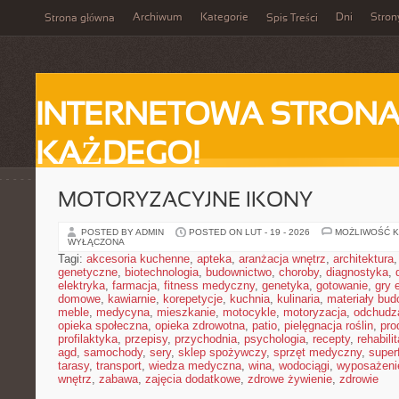
Archiwum
Kategorie
Dni
Stron
Strona główna
Spis Treści
INTERNETOWA STRONA
KAŻDEGO!
MOTORYZACYJNE IKONY
POSTED BY ADMIN
POSTED ON LUT - 19 - 2026
MOŻLIWOŚĆ 
WYŁĄCZONA
Tagi:
akcesoria kuchenne
,
apteka
,
aranżacja wnętrz
,
architektura
genetyczne
,
biotechnologia
,
budownictwo
,
choroby
,
diagnostyka
,
elektryka
,
farmacja
,
fitness medyczny
,
genetyka
,
gotowanie
,
gry 
domowe
,
kawiarnie
,
korepetycje
,
kuchnia
,
kulinaria
,
materiały bud
meble
,
medycyna
,
mieszkanie
,
motocykle
,
motoryzacja
,
odchudz
opieka społeczna
,
opieka zdrowotna
,
patio
,
pielęgnacja roślin
,
pro
profilaktyka
,
przepisy
,
przychodnia
,
psychologia
,
recepty
,
rehabili
agd
,
samochody
,
sery
,
sklep spożywczy
,
sprzęt medyczny
,
super
tarasy
,
transport
,
wiedza medyczna
,
wina
,
wodociągi
,
wyposażeni
wnętrz
,
zabawa
,
zajęcia dodatkowe
,
zdrowe żywienie
,
zdrowie