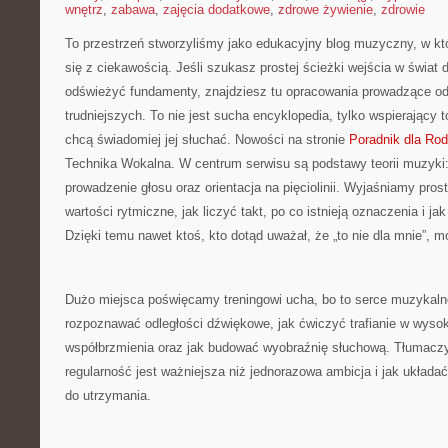
wnętrz
,
zabawa
,
zajęcia dodatkowe
,
zdrowe żywienie
,
zdrowie
To przestrzeń stworzyliśmy jako edukacyjny blog muzyczny, w k
się z ciekawością. Jeśli szukasz prostej ścieżki wejścia w świat
odświeżyć fundamenty, znajdziesz tu opracowania prowadzące od
trudniejszych. To nie jest sucha encyklopedia, tylko wspierający 
chcą świadomiej jej słuchać. Nowości na stronie
Poradnik dla Ro
Technika Wokalna. W centrum serwisu są podstawy teorii muzyki:
prowadzenie głosu oraz orientacja na pięciolinii. Wyjaśniamy pr
wartości rytmiczne, jak liczyć takt, po co istnieją oznaczenia i ja
Dzięki temu nawet ktoś, kto dotąd uważał, że „to nie dla mnie”, 
Dużo miejsca poświęcamy treningowi ucha, bo to serce muzykaln
rozpoznawać odległości dźwiękowe, jak ćwiczyć trafianie w wysok
współbrzmienia oraz jak budować wyobraźnię słuchową. Tłumacz
regularność jest ważniejsza niż jednorazowa ambicja i jak układać
do utrzymania.