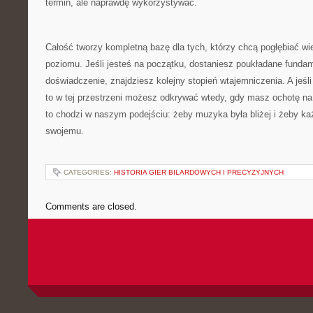
termin, ale naprawdę wykorzystywać.
Całość tworzy kompletną bazę dla tych, którzy chcą pogłębiać wie
poziomu. Jeśli jesteś na początku, dostaniesz poukładane fundam
doświadczenie, znajdziesz kolejny stopień wtajemniczenia. A jeś
to w tej przestrzeni możesz odkrywać wtedy, gdy masz ochotę na 
to chodzi w naszym podejściu: żeby muzyka była bliżej i żeby k
swojemu.
CATEGORIES:
HISTORIA GIER BILARDOWYCH I PRECYZYJNYCH
Comments are closed.