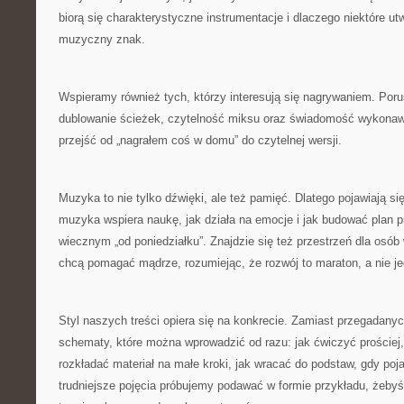
biorą się charakterystyczne instrumentacje i dlaczego niektóre ut
muzyczny znak.
Wspieramy również tych, którzy interesują się nagrywaniem. Por
dublowanie ścieżek, czytelność miksu oraz świadomość wykonawc
przejść od „nagrałem coś w domu” do czytelnej wersji.
Muzyka to nie tylko dźwięki, ale też pamięć. Dlatego pojawiają się
muzyka wspiera naukę, jak działa na emocje i jak budować plan p
wiecznym „od poniedziałku”. Znajdzie się też przestrzeń dla osób 
chcą pomagać mądrze, rozumiejąc, że rozwój to maraton, a nie je
Styl naszych treści opiera się na konkrecie. Zamiast przegadan
schematy, które można wprowadzić od razu: jak ćwiczyć prościej, 
rozkładać materiał na małe kroki, jak wracać do podstaw, gdy poj
trudniejsze pojęcia próbujemy podawać w formie przykładu, żebyś