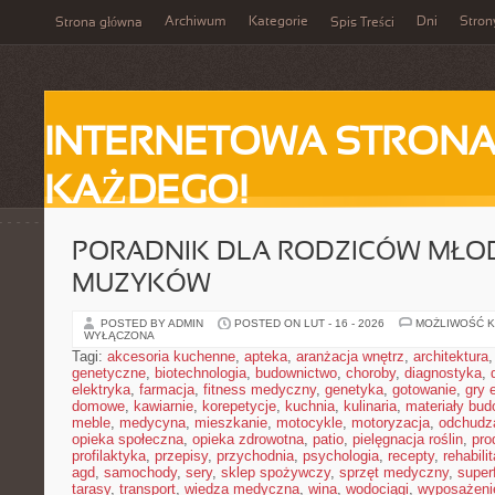
Archiwum
Kategorie
Dni
Stron
Strona główna
Spis Treści
INTERNETOWA STRONA
KAŻDEGO!
PORADNIK DLA RODZICÓW MŁO
MUZYKÓW
POSTED BY ADMIN
POSTED ON LUT - 16 - 2026
MOŻLIWOŚĆ 
WYŁĄCZONA
Tagi:
akcesoria kuchenne
,
apteka
,
aranżacja wnętrz
,
architektura
genetyczne
,
biotechnologia
,
budownictwo
,
choroby
,
diagnostyka
,
elektryka
,
farmacja
,
fitness medyczny
,
genetyka
,
gotowanie
,
gry 
domowe
,
kawiarnie
,
korepetycje
,
kuchnia
,
kulinaria
,
materiały bud
meble
,
medycyna
,
mieszkanie
,
motocykle
,
motoryzacja
,
odchudz
opieka społeczna
,
opieka zdrowotna
,
patio
,
pielęgnacja roślin
,
pro
profilaktyka
,
przepisy
,
przychodnia
,
psychologia
,
recepty
,
rehabili
agd
,
samochody
,
sery
,
sklep spożywczy
,
sprzęt medyczny
,
super
tarasy
,
transport
,
wiedza medyczna
,
wina
,
wodociągi
,
wyposażeni