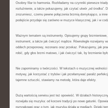
Osobny filar to harmonia. Rozkładamy na czynniki pierwsze triady
rozluźnienie, a także pokazujemy, jak czytać utwór „od środka”. D
zrozumiesz, czemu pewne połączenia brzmią domykająco, a inne 
podejście przydaje się zarówno w muzyce klasycznej, jak i w co
Ważnym tematem są instrumenty. Opisujemy grupy brzmieniowe,
instrument, a także jak ćwiczyć mądrze. Równolegle rozwijamy wą
oddech przeponowy, rezonans oraz przekaz. Pokazujemy, jak pr
robić, gdy głos brzmi matowo, i jak ćwiczyć tak, by brzmienie było
Nie zapominamy o twórczości. W tekstach o muzycznej wolnośc
motywy, jak korzystać z trybów i jak przełamywać paraliż perfek
tajemne sztuczki, stawiamy na metodę, która daje efekty.
Dużą wartością serwisu jest też opowieść. W działach historyczn
rozwijała się muzyka: od korzeni tradycji po nowe gatunki. Opo
rozrywkowej oraz o tym, jak muzyka działa w mediach. Dzięki tem