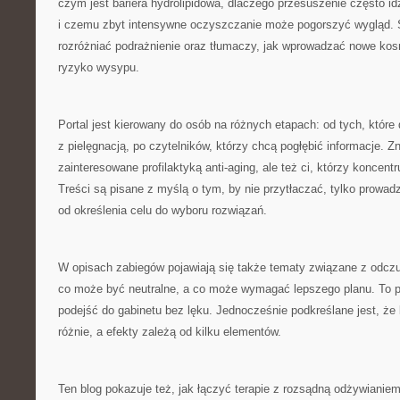
czym jest bariera hydrolipidowa, dlaczego przesuszenie często i
i czemu zbyt intensywne oczyszczanie może pogorszyć wygląd. 
rozróżniać podrażnienie oraz tłumaczy, jak wprowadzać nowe kos
ryzyko wysypu.
Portal jest kierowany do osób na różnych etapach: od tych, które
z pielęgnacją, po czytelników, którzy chcą pogłębić informacje. Z
zainteresowane profilaktyką anti-aging, ale też ci, którzy koncentruj
Treści są pisane z myślą o tym, by nie przytłaczać, tylko prowadz
od określenia celu do wyboru rozwiązań.
W opisach zabiegów pojawiają się także tematy związane z odcz
co może być neutralne, a co może wymagać lepszego planu. To 
podejść do gabinetu bez lęku. Jednocześnie podkreślane jest, że
różnie, a efekty zależą od kilku elementów.
Ten blog pokazuje też, jak łączyć terapie z rozsądną odżywianiem