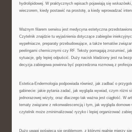
hydrolipidowej. W praktycznych wpisach pojawiają się wskazówki, 
wieczorem, kiedy postawić na prostotę, a kiedy wprowadzać inten
Ważnym filarem serwisu jest medycyna estetyczna przedstawion
Czytelnik znajdzie tu wyjaśnienia dotyczące zabiegów iniekcyjnyc
wypełniacze, preparaty przebudowujące, a także tematów związany
peelingami chemicznymi czy RF. Teksty pomagają zrozumieć, jak
sytuacje, gdy lepiej odpuścić. Duży nacisk kładziony jest na bez
decyzja zabiegowa powinna być poprzedzona rozmową z profesjon
Estetica-Endermologia podpowiada również, jak zadbać o przygot
gabinecie: jakie pytania zadać, jak wygląda wywiad, czym różni s
jednorazowej wizyty, oraz dlaczego tak ważna jest ciągłość. W art
tematy związane z rekonwalescencją i tym, jak wygląda domowe 
czytelnik może zminimalizować ryzyko i lepiej organizować zabieg
Dużo uwagi poświęca się problemom, z którymi realnie mierzy się w