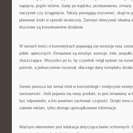
napięcia, prążki skórne, ślady po trądziku, przebarwienia, zmiany
naczynek czy ściągnięcie. Teksty pomagają zrozumieć, skąd te p
planować kroki w sposób skuteczny. Zamiast obiecywać idealną s
kluczowe są konsekwentne działanie.
W ramach treści o kosmetykach pojawiają się recenzje oraz zest
półek: aptecznych. Omawiane są emulsje, esencje, żele, ampułki
złuszczające. Wszystko po to, by czytelnik mógł wybrać na roz
potrzeb, a jednocześnie rozumiał, dlaczego dany kompleks działa
Serwis porusza też temat mód w kosmetologii i medycynie estetyczn
sensowność. Jeśli pojawia się nowy produkt, to jest omawiany w
być odpowiedni, a kto powinien zachować czujność. Dzięki temu cz
zalewie reklam, tylko dostaje uporządkowane informacje.
Ważnym elementem jest edukacja dotycząca barier ochronnych. C