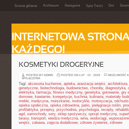
Archiwum
Kategorie
Dni
Stron
Strona główna
Spis Treści
INTERNETOWA STRONA
KAŻDEGO!
KOSMETYKI DROGERYJNE
POSTED BY ADMIN
POSTED ON LUT - 15 - 2026
MOŻLIWOŚĆ 
WYŁĄCZONA
Tagi:
akcesoria kuchenne
,
apteka
,
aranżacja wnętrz
,
architektura
genetyczne
,
biotechnologia
,
budownictwo
,
choroby
,
diagnostyka
,
elektryka
,
farmacja
,
fitness medyczny
,
genetyka
,
gotowanie
,
gry 
domowe
,
kawiarnie
,
korepetycje
,
kuchnia
,
kulinaria
,
materiały bud
meble
,
medycyna
,
mieszkanie
,
motocykle
,
motoryzacja
,
odchudz
opieka społeczna
,
opieka zdrowotna
,
patio
,
pielęgnacja roślin
,
pro
profilaktyka
,
przepisy
,
przychodnia
,
psychologia
,
recepty
,
rehabili
agd
,
samochody
,
sery
,
sklep spożywczy
,
sprzęt medyczny
,
super
tarasy
,
transport
,
wiedza medyczna
,
wina
,
wodociągi
,
wyposażeni
wnętrz
,
zabawa
,
zajęcia dodatkowe
,
zdrowe żywienie
,
zdrowie