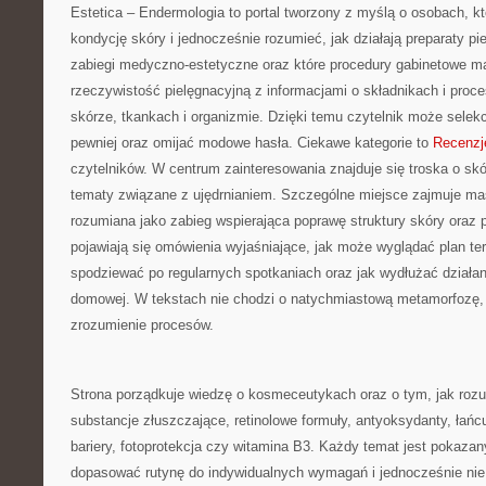
Estetica – Endermologia to portal tworzony z myślą o osobach, k
kondycję skóry i jednocześnie rozumieć, jak działają preparaty p
zabiegi medyczno-estetyczne oraz które procedury gabinetowe ma
rzeczywistość pielęgnacyjną z informacjami o składnikach i pro
skórze, tkankach i organizmie. Dzięki temu czytelnik może selek
pewniej oraz omijać modowe hasła. Ciekawe kategorie to
Recenzj
czytelników. W centrum zainteresowania znajduje się troska o skór
tematy związane z ujędrnianiem. Szczególne miejsce zajmuje ma
rozumiana jako zabieg wspierająca poprawę struktury skóry oraz p
pojawiają się omówienia wyjaśniające, jak może wyglądać plan te
spodziewać po regularnych spotkaniach oraz jak wydłużać działani
domowej. W tekstach nie chodzi o natychmiastową metamorfozę,
zrozumienie procesów.
Strona porządkuje wiedzę o kosmeceutykach oraz o tym, jak roz
substancje złuszczające, retinolowe formuły, antyoksydanty, łańc
bariery, fotoprotekcja czy witamina B3. Każdy temat jest pokazan
dopasować rutynę do indywidualnych wymagań i jednocześnie nie 