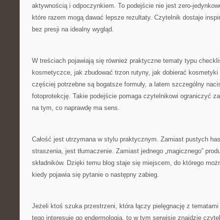
aktywnością i odpoczynkiem. To podejście nie jest zero-jedynkowe
które razem mogą dawać lepsze rezultaty. Czytelnik dostaje inspi
bez presji na idealny wygląd.
W treściach pojawiają się również praktyczne tematy typu checkli
kosmetyczce, jak zbudować trzon rutyny, jak dobierać kosmetyki 
częściej potrzebne są bogatsze formuły, a latem szczególny naci
fotoprotekcję. Takie podejście pomaga czytelnikowi ograniczyć z
na tym, co naprawdę ma sens.
Całość jest utrzymana w stylu praktycznym. Zamiast pustych has
straszenia, jest tłumaczenie. Zamiast jednego „magicznego” produ
składników. Dzięki temu blog staje się miejscem, do którego możn
kiedy pojawia się pytanie o następny zabieg.
Jeżeli ktoś szuka przestrzeni, która łączy pielęgnację z tematami
tego interesuje go endermologia, to w tym serwisie znajdzie czyt