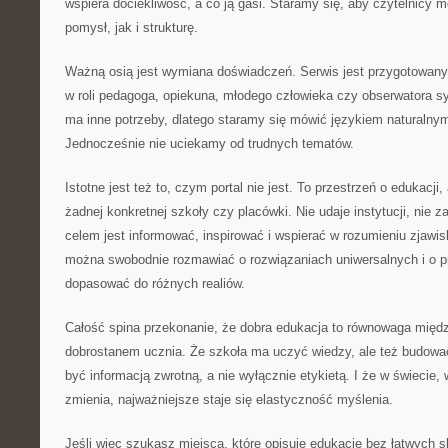
wspiera dociekliwość, a co ją gasi. Staramy się, aby czytelnicy m
pomysł, jak i strukturę.
Ważną osią jest wymiana doświadczeń. Serwis jest przygotowany 
w roli pedagoga, opiekuna, młodego człowieka czy obserwatora s
ma inne potrzeby, dlatego staramy się mówić językiem naturalny
Jednocześnie nie uciekamy od trudnych tematów.
Istotne jest też to, czym portal nie jest. To przestrzeń o edukacji, 
żadnej konkretnej szkoły czy placówki. Nie udaje instytucji, nie za
celem jest informować, inspirować i wspierać w rozumieniu zjawi
można swobodnie rozmawiać o rozwiązaniach uniwersalnych i o pr
dopasować do różnych realiów.
Całość spina przekonanie, że dobra edukacja to równowaga międ
dobrostanem ucznia. Że szkoła ma uczyć wiedzy, ale też budow
być informacją zwrotną, a nie wyłącznie etykietą. I że w świecie,
zmienia, najważniejsze staje się elastyczność myślenia.
Jeśli więc szukasz miejsca, które opisuje edukację bez łatwych s