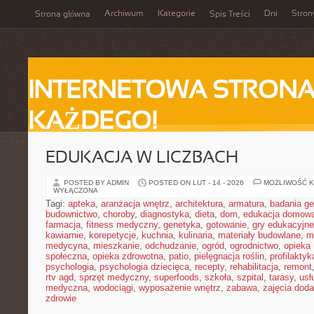
Archiwum
Kategorie
Dni
Stron
Strona główna
Spis Treści
INTERNETOWA STRONA
KAŻDEGO!
EDUKACJA W LICZBACH
POSTED BY ADMIN
POSTED ON LUT - 14 - 2026
MOŻLIWOŚĆ 
WYŁĄCZONA
Tagi:
apteka
,
aranżacja wnętrz
,
architektura
,
armatura
,
badania g
budownictwo
,
choroby
,
diagnostyka
,
dieta
,
dom
,
edukacja domow
farmacja
,
fitness medyczny
,
genetyka
,
gotowanie
,
gry edukacyjne
kawiarnie
,
korepetycje
,
kuchnia
,
kulinaria
,
materiały budowlane
,
m
medycyna
,
mieszkanie
,
odchudzanie
,
ogród
,
ogrodnictwo
,
opieka
społeczna
,
opieka zdrowotna
,
patio
,
pielęgnacja roślin
,
profilaktyk
psychologia
,
psychologia dziecięca
,
recepty
,
rehabilitacja
,
remont
rtv agd
,
sprzęt medyczny
,
superfoods
,
szkoła
,
szpital
,
tarasy
,
usł
medyczna
,
wodociągi
,
wyposażenie wnętrz
,
zabawa
,
zajęcia dod
zdrowie