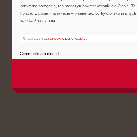
konkretne narzędzia, ten magazyn powstał właśnie dla Ciebie. T
Polsce, Europie i na świecie – pisane tak, by było blisko realnyc
na odważne pytania.
CATEGORIES:
ŚRODA WIELKOPOLSKA
Comments are closed.