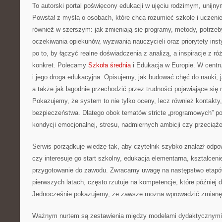
To autorski portal poświęcony edukacji w ujęciu rodzimym, unij
Powstał z myślą o osobach, które chcą rozumieć szkołę i uczenie si
również w szerszym: jak zmieniają się programy, metody, potrzeby
oczekiwania opiekunów, wyzwania nauczycieli oraz priorytety inst
po to, by łączyć realne doświadczenia z analizą, a inspiracje z r
konkret. Polecamy
Szkoła średnia
i Edukacja w Europie. W centr
i jego droga edukacyjna. Opisujemy, jak budować chęć do nauki, 
a także jak łagodnie przechodzić przez trudności pojawiające się
Pokazujemy, że system to nie tylko oceny, lecz również kontakty
bezpieczeństwa. Dlatego obok tematów stricte „programowych” po
kondycji emocjonalnej, stresu, nadmiernych ambicji czy przeciąże
Serwis porządkuje wiedzę tak, aby czytelnik szybko znalazł odpo
czy interesuje go start szkolny, edukacja elementarna, kształce
przygotowanie do zawodu. Zwracamy uwagę na następstwo etapów:
pierwszych latach, często rzutuje na kompetencje, które później d
Jednocześnie pokazujemy, że zawsze można wprowadzić zmianę, j
Ważnym nurtem są zestawienia między modelami dydaktycznymi 