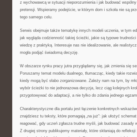
z wychowawcą w sytuacji nieporozumienia i jak budować wspólny
pretensji. Wspieramy podejście, w którym dom i szkoła nie są pr
tego samego celu.
Serwis obejmuje także tematykę innych modeli uczenia, w tym e
jak wygląda codzienność takiej ścieżki, jakie są typowe trudności
wiedzę z praktyką. Interesuje nas nie idealizowanie, ale realistyc
mogła podjąć świadomą decyzję.
W obszarze rynku pracy jutra przyglądamy się, jak zmienia się se
Poruszamy temat modelu dualnego, tłumacząc, kiedy takie rozwią
kiedy mogą być słabo zorganizowane. Zależy nam na tym, by młod
wybór ścieżki to nie jednorazowa decyzja, lecz ciąg kolejnych k
przygotowywać do adaptacji, a nie tylko do zdania jednego egzam
Charakterystyczne dla portalu jest łączenie konkretnych wskazówe
znajdziesz tu teksty, które pomagają „na już”: jak ułożyć schemat 
reagować, gdy uczeń zgłasza trudne myśli, jak budować zasady 
Z drugiej strony publikujemy materiały, które skłaniają do refleksj