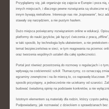
Przyglądamy się, jak organizuje się zajęcia w Europie i poza nią, 
innych miejscach, i dlaczego pewne rozwiązania są skuteczne w 
innym bywają nietrafione. Interesuje nas nie „kopiowanie”, lecz ada
stawały się narzędziem, a nie pustym hasłem.
Dużo miejsca poświęcamy rozwiązaniom online w edukacji. Opis
platformy do nauki języków, jak łączyć ćwiczenia z pracą „offline
w taki sposób, by technologia była ułatwieniem, a nie pretekstem
temat bezpieczeństwa w sieci, w tym reagowania na przemoc onl
oraz tworzenia wspólnych ustaleń dla całej społeczności.
Portal jest również przestrzenią do rozmowy o regulacjach i o tym
wpływają na codzienność szkół. Tłumaczymy, co oznaczają zmiany
egzaminy zewnętrzne i na ile mierzą to, co naprawdę kluczowe. 
sposób przystępny, a jednocześnie nie uciekamy od szarości. Za
budować świadomą opinię na podstawie konkretów, a nie wyłączn
Istotnym elementem są materiały dla rodzin, którzy często pełnią 
Podpowiadamy, jak rozmawiać z dzieckiem o sprawdzianach bez p