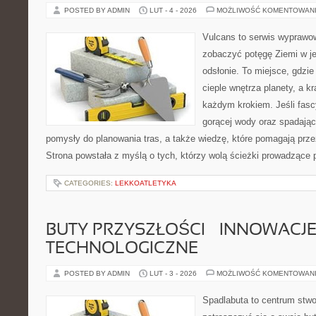
POSTED BY ADMIN
LUT - 4 - 2026
MOŻLIWOŚĆ KOMENTOWAN
Vulcans to serwis wyprawow
zobaczyć potęgę Ziemi w jej
odsłonie. To miejsce, gdzie 
cieple wnętrza planety, a kr
każdym krokiem. Jeśli fasc
gorącej wody oraz spadające
pomysły do planowania tras, a także wiedzę, które pomagają prz
Strona powstała z myślą o tych, którzy wolą ścieżki prowadzące 
CATEGORIES:
LEKKOATLETYKA
BUTY PRZYSZŁOŚCI – INNOWACJ
TECHNOLOGICZNE
POSTED BY ADMIN
LUT - 3 - 2026
MOŻLIWOŚĆ KOMENTOWAN
Spadlabuta to centrum stwo