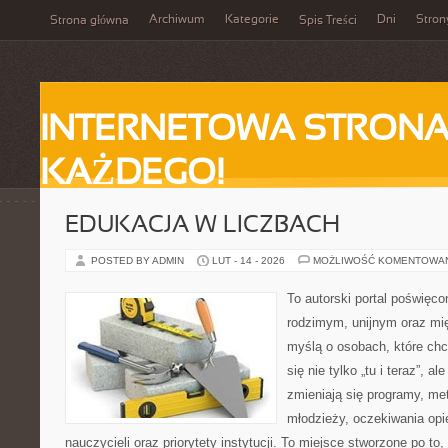
Archiwum
Kategorie
Dni
Stron
Strona główna
Spis Treści
INTERNETOWA STRONA
KAŻDEGO!
EDUKACJA W LICZBACH
POSTED BY ADMIN
LUT - 14 - 2026
MOŻLIWOŚĆ KOMENTOWA
To autorski portal poświęco
rodzimym, unijnym oraz m
myślą o osobach, które chc
się nie tylko „tu i teraz”, a
zmieniają się programy, met
młodzieży, oczekiwania op
nauczycieli oraz priorytety instytucji. To miejsce stworzone po to,