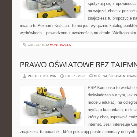
spotykają się z opowieścia
na wyjazd, chcesz poznać z
znajdziesz tu propozycje n
miasta to Poznań i Kościan. To nie jest wyłącznie katalog punktów
wędrówkach – prowadzona z uważnością na detale. Wielkopolska
CATEGORIES:
MONTRAVELS
PRAWO OŚWIATOWE BEZ TAJEMN
POSTED BY ADMIN
LUT - 7 - 2026
MOŻLIWOŚĆ KOMENTOWAN
PSP Kamionka to wortal o n
doświadczenia o tym, jak 
modelu edukacji na odległo
myślą o kursantach, rodzic
którzy chcą usprawnić codz
internet. Jeśli interesuje C
znajdziesz tu poradniki, które pokazują proste schematy dobryc