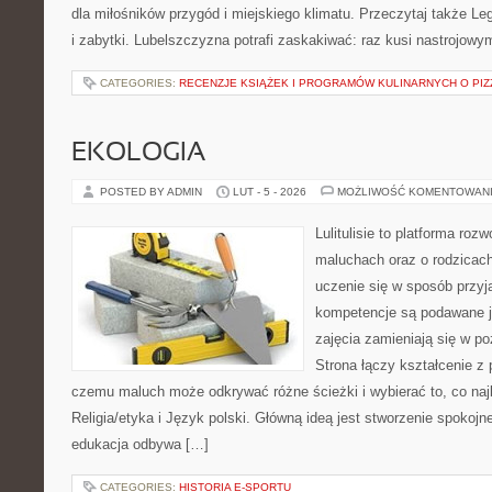
dla miłośników przygód i miejskiego klimatu. Przeczytaj także Leg
i zabytki. Lubelszczyzna potrafi zaskakiwać: raz kusi nastrojow
CATEGORIES:
RECENZJE KSIĄŻEK I PROGRAMÓW KULINARNYCH O PIZ
EKOLOGIA
POSTED BY ADMIN
LUT - 5 - 2026
MOŻLIWOŚĆ KOMENTOWAN
Lulitulisie to platforma ro
maluchach oraz o rodzicach
uczenie się w sposób przyj
kompetencje są podawane j
zajęcia zamieniają się w p
Strona łączy kształcenie z
czemu maluch może odkrywać różne ścieżki i wybierać to, co najb
Religia/etyka i Język polski. Główną ideą jest stworzenie spokojne
edukacja odbywa […]
CATEGORIES:
HISTORIA E-SPORTU