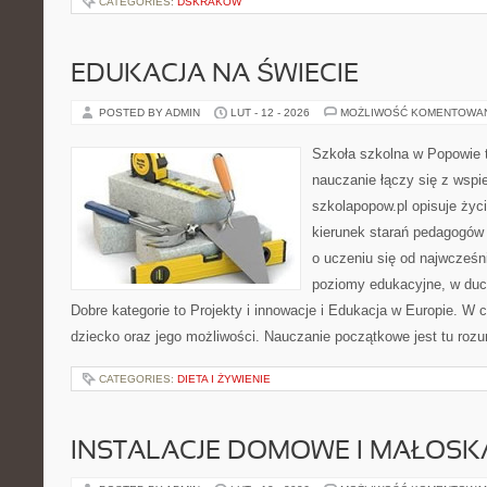
CATEGORIES:
DSKRAKOW
EDUKACJA NA ŚWIECIE
POSTED BY ADMIN
LUT - 12 - 2026
MOŻLIWOŚĆ KOMENTOWA
Szkoła szkolna w Popowie 
nauczanie łączy się z wspi
szkolapopow.pl opisuje życ
kierunek starań pedagogów 
o uczeniu się od najwcześni
poziomy edukacyjne, w duc
Dobre kategorie to Projekty i innowacje i Edukacja w Europie. W c
dziecko oraz jego możliwości. Nauczanie początkowe jest tu roz
CATEGORIES:
DIETA I ŻYWIENIE
INSTALACJE DOMOWE I MAŁOS