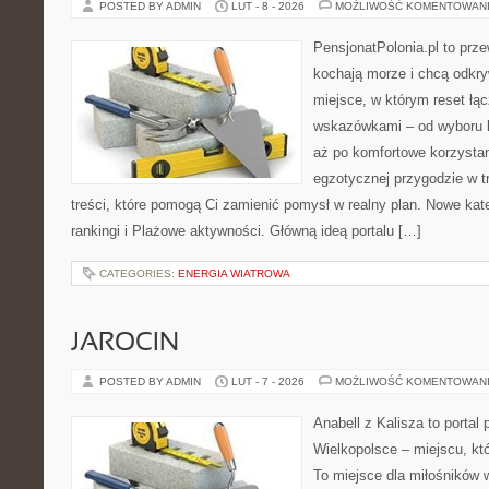
POSTED BY ADMIN
LUT - 8 - 2026
MOŻLIWOŚĆ KOMENTOWAN
PensjonatPolonia.pl to prze
kochają morze i chcą odkry
miejsce, w którym reset łą
wskazówkami – od wyboru k
aż po komfortowe korzystan
egzotycznej przygodzie w tr
treści, które pomogą Ci zamienić pomysł w realny plan. Nowe kate
rankingi i Plażowe aktywności. Główną ideą portalu […]
CATEGORIES:
ENERGIA WIATROWA
JAROCIN
POSTED BY ADMIN
LUT - 7 - 2026
MOŻLIWOŚĆ KOMENTOWAN
Anabell z Kalisza to portal
Wielkopolsce – miejscu, któr
To miejsce dla miłośników