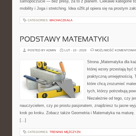
samopoczucie — bez presji, za to z planem. Ciekawe kategorie to
mobility i Joga i stretching. Idea o2fit.pl opiera się na prostym za
CATEGORIES:
MACHACZKAŁA
PODSTAWY MATEMATYKI
POSTED BY ADMIN
LUT - 10 - 2026
MOŻLIWOŚĆ KOMENTOWA
Strona „Matematyka dla każ
której wzory przestają być b
praktyczną umiejętnością. 
które chcą zrozumieć mate
tych, którzy potrzebują pow
Niezależnie od tego, czy j
nauczycielem, czy po prostu pasjonatem, znajdziesz tu jasne wyj
krok po kroku. Zobacz także Geometria i Matematyka na maturę. 
[…]
CATEGORIES:
TRENING MĘŻCZYZN