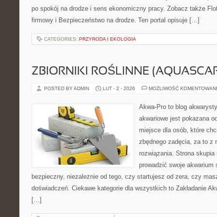
po spokój na drodze i sens ekonomiczny pracy. Zobacz także Flo
firmowy i Bezpieczeństwo na drodze. Ten portal opisuje […]
CATEGORIES:
PRZYRODA I EKOLOGIA
ZBIORNIKI ROŚLINNE (AQUASCAP
POSTED BY ADMIN
LUT - 2 - 2026
MOŻLIWOŚĆ KOMENTOWAN
Akwa-Pro to blog akwaryst
akwariowe jest pokazana od
miejsce dla osób, które ch
zbędnego zadęcia, za to z 
rozwiązania. Strona skupia
prowadzić swoje akwarium
bezpieczny, niezależnie od tego, czy startujesz od zera, czy masz
doświadczeń. Ciekawe kategorie dla wszystkich to Zakładanie Ak
[…]