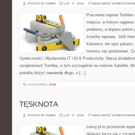
POSTED BY ADMIN
LUT - 6 - 2026
MOŻLIWOŚĆ KOMENTOWAN
Pracownia napraw Toshiba w
miejsce, w którym najpier
problemu, a dopiero potem 
ścieżkę naprawy. Jeśli inte
Katowice, ten opis pokaże,
możesz się spodziewać. Ci
Społeczność i Wydarzenia IT i AI & Productivity. Nasza działalno
urządzeniach Toshiba, w tym szczególnie na rodzinie Satellite. M
potrafią służyć naprawdę długo, o […]
CATEGORIES:
DOM
TĘSKNOTA
POSTED BY ADMIN
LUT - 6 - 2026
MOŻLIWOŚĆ KOMENTOWAN
Lovsy.pl to przestrzeń wyp
bliskość łączy się z życie