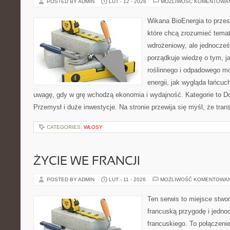
POSTED BY ADMIN
LUT - 12 - 2026
MOŻLIWOŚĆ KOMENTOWA
Wikana BioEnergia to przes
które chcą zrozumieć temat
wdrożeniowy, ale jednocześ
porządkuje wiedzę o tym, 
roślinnego i odpadowego mo
energii, jak wygląda łańcu
uwagę, gdy w grę wchodzą ekonomia i wydajność. Kategorie to Dof
Przemysł i duże inwestycje. Na stronie przewija się myśl, że tra
CATEGORIES:
WŁOSY
ŻYCIE WE FRANCJI
POSTED BY ADMIN
LUT - 11 - 2026
MOŻLIWOŚĆ KOMENTOWA
Ten serwis to miejsce stwor
francuską przygodę i jedno
francuskiego. To połączeni