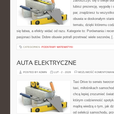
zatroszczyć się o swoje bu
lubisz prezencję, wygodę i
par, znajdziesz tu wszystko
obuwia w doskonałym stanie
tematu, dzięki któremu codz
się łatwa, a efekty widać od razu. Kategorie to: Porównania i recen
pasjonaci butów. Dobre obuwie potrafi przetrwać wiele sezonów, [
CATEGORIES:
PODSTAWY MATEMATYKI
AUTA ELEKTRYCZNE
POSTED BY ADMIN
LUT - 2 - 2026
MOŻLIWOŚĆ KOMENTOWAN
Taxi Drive to serwis tworz
taxi, miłośnikach samochod
chcą lepiej zrozumieć świa
którym codzienność spotyka
mądrą wiedzą o tym, jak d
od selekcji samochodu, prz