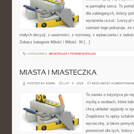
w pamiątkę serca. To portal
dla zabieganych, którzy potr
wyrażenia uczuć. Lovsy.pl n
zamiast tego pokazuje, że r
małych decyzji: z uważności, z rozmowy, z wybaczania i z radośc
Zobacz kategorie Miłość i Miłość. W […]
CATEGORIES:
MENOPAUZA I PERIMENOPAUZA
MIASTA I MIASTECZKA
POSTED BY ADMIN
LUT - 5 - 2026
MOŻLIWOŚĆ KOMENTOWAN
To serwis o turystyce po re
myślą o osobach, które lubi
chcą układać wyjazdy w s
Znajdziesz tu opisy szlaków
wycieczkę, a także pomysł
przestrzeń dla tych, którzy