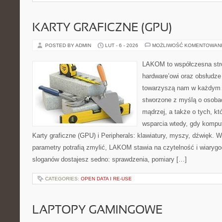
KARTY GRAFICZNE (GPU)
POSTED BY ADMIN
LUT - 6 - 2026
MOŻLIWOŚĆ KOMENTOWAN
LAKOM to współczesna str
hardware’owi oraz obsłudze
towarzyszą nam w każdym t
stworzone z myślą o osoba
mądrzej, a także o tych, kt
wsparcia wtedy, gdy kompute
Karty graficzne (GPU) i Peripherals: klawiatury, myszy, dźwięk. 
parametry potrafią zmylić, LAKOM stawia na czytelność i wiaryg
sloganów dostajesz sedno: sprawdzenia, pomiary […]
CATEGORIES:
OPEN DATA I RE-USE
LAPTOPY GAMINGOWE