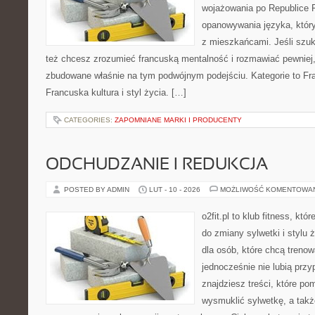
wojażowania po Republice F
opanowywania języka, któr
z mieszkańcami. Jeśli szuk
też chcesz zrozumieć francuską mentalność i rozmawiać pewniej, 
zbudowane właśnie na tym podwójnym podejściu. Kategorie to Fran
Francuska kultura i styl życia. […]
CATEGORIES:
ZAPOMNIANE MARKI I PRODUCENTY
ODCHUDZANIE I REDUKCJA
POSTED BY ADMIN
LUT - 10 - 2026
MOŻLIWOŚĆ KOMENTOWA
o2fit.pl to klub fitness, kt
do zmiany sylwetki i stylu 
dla osób, które chcą trenow
jednocześnie nie lubią prz
znajdziesz treści, które po
wysmuklić sylwetkę, a takż