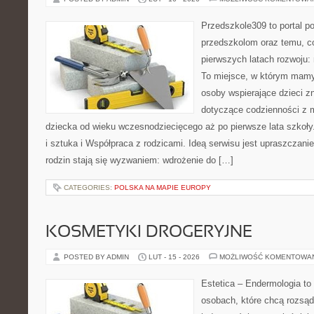
Przedszkole309 to portal p
przedszkolom oraz temu, c
pierwszych latach rozwoju
To miejsce, w którym mamy 
osoby wspierające dzieci z
dotyczące codzienności z 
dziecka od wieku wczesnodziecięcego aż po pierwsze lata szkoł
i sztuka i Współpraca z rodzicami. Ideą serwisu jest upraszczanie
rodzin stają się wyzwaniem: wdrożenie do […]
CATEGORIES:
POLSKA NA MAPIE EUROPY
KOSMETYKI DROGERYJNE
POSTED BY ADMIN
LUT - 15 - 2026
MOŻLIWOŚĆ KOMENTOWA
Estetica – Endermologia to 
osobach, które chcą rozsąd