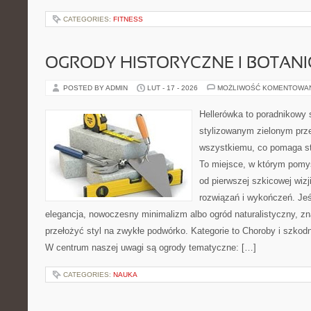
CATEGORIES:
FITNESS
OGRODY HISTORYCZNE I BOTAN
POSTED BY ADMIN
LUT - 17 - 2026
MOŻLIWOŚĆ KOMENTOWA
Hellerówka to poradnikowy
stylizowanym zielonym prz
wszystkiemu, co pomaga st
To miejsce, w którym pomys
od pierwszej szkicowej wizj
rozwiązań i wykończeń. Jeśl
elegancja, nowoczesny minimalizm albo ogród naturalistyczny, zn
przełożyć styl na zwykłe podwórko. Kategorie to Choroby i szkodni
W centrum naszej uwagi są ogrody tematyczne: […]
CATEGORIES:
NAUKA