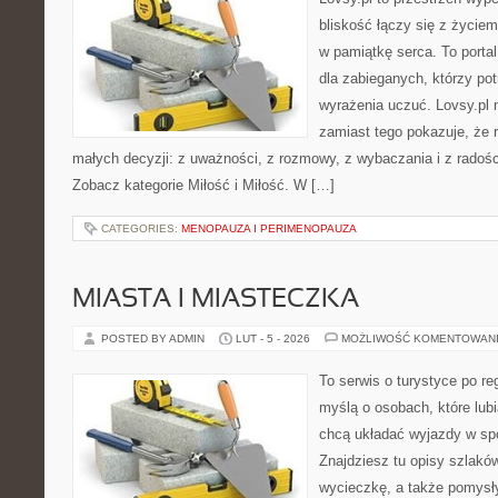
bliskość łączy się z życie
w pamiątkę serca. To portal
dla zabieganych, którzy potr
wyrażenia uczuć. Lovsy.pl n
zamiast tego pokazuje, że r
małych decyzji: z uważności, z rozmowy, z wybaczania i z radośc
Zobacz kategorie Miłość i Miłość. W […]
CATEGORIES:
MENOPAUZA I PERIMENOPAUZA
MIASTA I MIASTECZKA
POSTED BY ADMIN
LUT - 5 - 2026
MOŻLIWOŚĆ KOMENTOWAN
To serwis o turystyce po re
myślą o osobach, które lubi
chcą układać wyjazdy w s
Znajdziesz tu opisy szlaków
wycieczkę, a także pomysł