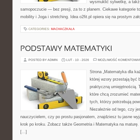
wysmuklić sylwetkę, a takż
samopoczucie — bez presji, za to z planem. Ciekawe kategorie to
mobility i Joga i stretching. Idea o2fit.pl opiera się na prostym za
CATEGORIES:
MACHACZKAŁA
PODSTAWY MATEMATYKI
POSTED BY ADMIN
LUT - 10 - 2026
MOŻLIWOŚĆ KOMENTOWA
Strona „Matematyka dla każ
której wzory przestają być b
praktyczną umiejętnością. 
które chcą zrozumieć mate
tych, którzy potrzebują pow
Niezależnie od tego, czy j
nauczycielem, czy po prostu pasjonatem, znajdziesz tu jasne wyj
krok po kroku. Zobacz także Geometria i Matematyka na maturę. 
[…]