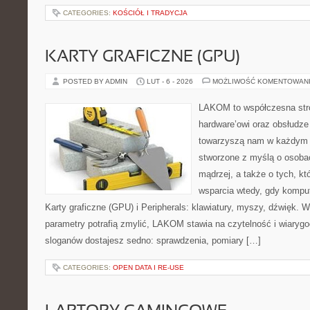
CATEGORIES:
KOŚCIÓŁ I TRADYCJA
KARTY GRAFICZNE (GPU)
POSTED BY ADMIN
LUT - 6 - 2026
MOŻLIWOŚĆ KOMENTOWAN
LAKOM to współczesna str
hardware’owi oraz obsłudze
towarzyszą nam w każdym t
stworzone z myślą o osoba
mądrzej, a także o tych, kt
wsparcia wtedy, gdy kompute
Karty graficzne (GPU) i Peripherals: klawiatury, myszy, dźwięk. 
parametry potrafią zmylić, LAKOM stawia na czytelność i wiaryg
sloganów dostajesz sedno: sprawdzenia, pomiary […]
CATEGORIES:
OPEN DATA I RE-USE