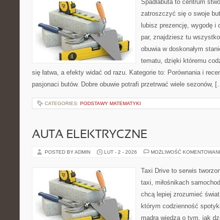
Spadlabuta to centrum stwo
zatroszczyć się o swoje bu
lubisz prezencję, wygodę i
par, znajdziesz tu wszystko
obuwia w doskonałym stanie
tematu, dzięki któremu codz
się łatwa, a efekty widać od razu. Kategorie to: Porównania i recen
pasjonaci butów. Dobre obuwie potrafi przetrwać wiele sezonów, [
CATEGORIES:
PODSTAWY MATEMATYKI
AUTA ELEKTRYCZNE
POSTED BY ADMIN
LUT - 2 - 2026
MOŻLIWOŚĆ KOMENTOWAN
Taxi Drive to serwis tworz
taxi, miłośnikach samochod
chcą lepiej zrozumieć świa
którym codzienność spotyka
mądrą wiedzą o tym, jak d