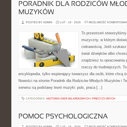
PORADNIK DLA RODZICÓW MŁO
MUZYKÓW
POSTED BY ADMIN
LUT - 16 - 2026
MOŻLIWOŚĆ KOMENTOWA
To przestrzeń stworzyliśmy
muzyczny, w którym doświa
ciekawością. Jeśli szukasz 
świat dźwięków albo chces
znajdziesz tu opracowania
rzeczy do trudniejszych. To
encyklopedia, tylko wspierający towarzysz dla osób, które chcą ś
Nowości na stronie Poradnik dla Rodziców Młodych Muzyków i T
serwisu są podstawy teorii muzyki: puls, praca […]
CATEGORIES:
HISTORIA GIER BILARDOWYCH I PRECYZYJNYCH
POMOC PSYCHOLOGICZNA
POSTED BY ADMIN
LUT - 16 - 2026
MOŻLIWOŚĆ KOMENTOWA