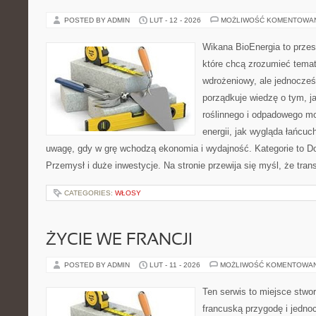
POSTED BY ADMIN
LUT - 12 - 2026
MOŻLIWOŚĆ KOMENTOWA
Wikana BioEnergia to przes
które chcą zrozumieć temat
wdrożeniowy, ale jednocześ
porządkuje wiedzę o tym, 
roślinnego i odpadowego mo
energii, jak wygląda łańcu
uwagę, gdy w grę wchodzą ekonomia i wydajność. Kategorie to Dof
Przemysł i duże inwestycje. Na stronie przewija się myśl, że tra
CATEGORIES:
WŁOSY
ŻYCIE WE FRANCJI
POSTED BY ADMIN
LUT - 11 - 2026
MOŻLIWOŚĆ KOMENTOWA
Ten serwis to miejsce stwor
francuską przygodę i jedno