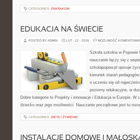
CATEGORIES:
DSKRAKOW
EDUKACJA NA ŚWIECIE
POSTED BY ADMIN
LUT - 12 - 2026
MOŻLIWOŚĆ KOMENTOWA
Szkoła szkolna w Popowie 
nauczanie łączy się z wspi
szkolapopow.pl opisuje życ
kierunek starań pedagogów 
o uczeniu się od najwcześni
poziomy edukacyjne, w duc
Dobre kategorie to Projekty i innowacje i Edukacja w Europie. W c
dziecko oraz jego możliwości. Nauczanie początkowe jest tu roz
CATEGORIES:
DIETA I ŻYWIENIE
INSTALACJE DOMOWE I MAŁOS