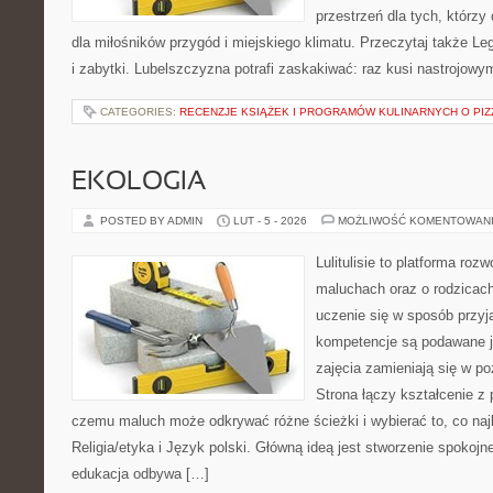
przestrzeń dla tych, którzy
dla miłośników przygód i miejskiego klimatu. Przeczytaj także Leg
i zabytki. Lubelszczyzna potrafi zaskakiwać: raz kusi nastrojow
CATEGORIES:
RECENZJE KSIĄŻEK I PROGRAMÓW KULINARNYCH O PIZ
EKOLOGIA
POSTED BY ADMIN
LUT - 5 - 2026
MOŻLIWOŚĆ KOMENTOWAN
Lulitulisie to platforma ro
maluchach oraz o rodzicach
uczenie się w sposób przyj
kompetencje są podawane j
zajęcia zamieniają się w p
Strona łączy kształcenie z
czemu maluch może odkrywać różne ścieżki i wybierać to, co najb
Religia/etyka i Język polski. Główną ideą jest stworzenie spokojne
edukacja odbywa […]