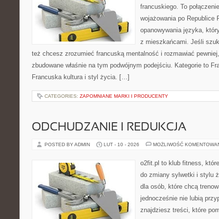
francuskiego. To połączeni
wojażowania po Republice F
opanowywania języka, któr
z mieszkańcami. Jeśli szuk
też chcesz zrozumieć francuską mentalność i rozmawiać pewniej, 
zbudowane właśnie na tym podwójnym podejściu. Kategorie to Fran
Francuska kultura i styl życia. […]
CATEGORIES:
ZAPOMNIANE MARKI I PRODUCENTY
ODCHUDZANIE I REDUKCJA
POSTED BY ADMIN
LUT - 10 - 2026
MOŻLIWOŚĆ KOMENTOWA
o2fit.pl to klub fitness, kt
do zmiany sylwetki i stylu 
dla osób, które chcą trenow
jednocześnie nie lubią prz
znajdziesz treści, które po