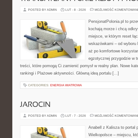
POSTED BY ADMIN
LUT - 8 - 2026
MOŻLIWOŚĆ KOMENTOWAN
PensjonatPolonia.pl to prze
kochają morze i chcą odkry
miejsce, w którym reset łą
wskazówkami – od wyboru k
aż po komfortowe korzystan
egzotycznej przygodzie w tr
treści, które pomogą Ci zamienić pomysł w realny plan. Nowe kate
rankingi i Plażowe aktywności. Główną ideą portalu […]
CATEGORIES:
ENERGIA WIATROWA
JAROCIN
POSTED BY ADMIN
LUT - 7 - 2026
MOŻLIWOŚĆ KOMENTOWAN
Anabell z Kalisza to portal
Wielkopolsce – miejscu, któr