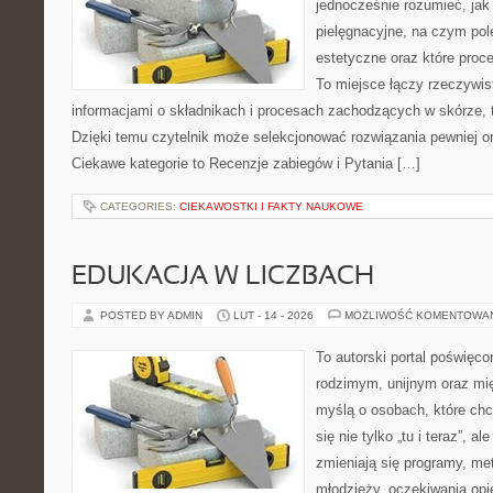
jednocześnie rozumieć, jak 
pielęgnacyjne, na czym po
estetyczne oraz które proc
To miejsce łączy rzeczywis
informacjami o składnikach i procesach zachodzących w skórze, 
Dzięki temu czytelnik może selekcjonować rozwiązania pewniej o
Ciekawe kategorie to Recenzje zabiegów i Pytania […]
CATEGORIES:
CIEKAWOSTKI I FAKTY NAUKOWE
EDUKACJA W LICZBACH
POSTED BY ADMIN
LUT - 14 - 2026
MOŻLIWOŚĆ KOMENTOWA
To autorski portal poświęco
rodzimym, unijnym oraz m
myślą o osobach, które chc
się nie tylko „tu i teraz”, a
zmieniają się programy, met
młodzieży, oczekiwania op