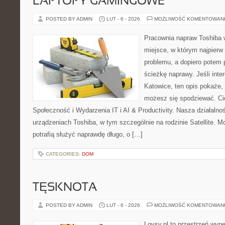
LAPTOPY GAMINGOWE
POSTED BY ADMIN
LUT - 6 - 2026
MOŻLIWOŚĆ KOMENTOWAN
Pracownia napraw Toshiba w
miejsce, w którym najpier
problemu, a dopiero potem 
ścieżkę naprawy. Jeśli inte
Katowice, ten opis pokaże,
możesz się spodziewać. Ci
Społeczność i Wydarzenia IT i AI & Productivity. Nasza działalno
urządzeniach Toshiba, w tym szczególnie na rodzinie Satellite. M
potrafią służyć naprawdę długo, o […]
CATEGORIES:
DOM
TĘSKNOTA
POSTED BY ADMIN
LUT - 6 - 2026
MOŻLIWOŚĆ KOMENTOWAN
Lovsy.pl to przestrzeń wyp