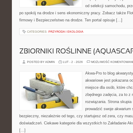
od selekcji samochodu, prz
po spokój na drodze i sens ekonomiczny pracy. Zobacz także Flo
firmowy i Bezpieczeństwo na drodze. Ten portal opisuje […]
CATEGORIES:
PRZYRODA I EKOLOGIA
ZBIORNIKI ROŚLINNE (AQUASCAP
POSTED BY ADMIN
LUT - 2 - 2026
MOŻLIWOŚĆ KOMENTOWAN
Akwa-Pro to blog akwaryst
akwariowe jest pokazana od
miejsce dla osób, które ch
zbędnego zadęcia, za to z 
rozwiązania. Strona skupia
prowadzić swoje akwarium
bezpieczny, niezależnie od tego, czy startujesz od zera, czy masz
doświadczeń. Ciekawe kategorie dla wszystkich to Zakładanie Ak
[…]