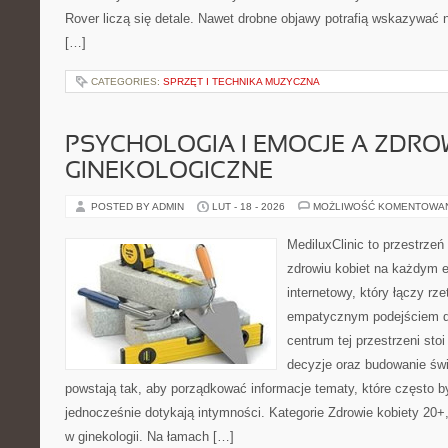
Rover liczą się detale. Nawet drobne objawy potrafią wskazywać n
[…]
CATEGORIES:
SPRZĘT I TECHNIKA MUZYCZNA
PSYCHOLOGIA I EMOCJE A ZDRO
GINEKOLOGICZNE
POSTED BY ADMIN
LUT - 18 - 2026
MOŻLIWOŚĆ KOMENTOWA
MediluxClinic to przestrzeń
zdrowiu kobiet na każdym e
internetowy, który łączy rz
empatycznym podejściem d
centrum tej przestrzeni sto
decyzje oraz budowanie św
powstają tak, aby porządkować informacje tematy, które często 
jednocześnie dotykają intymności. Kategorie Zdrowie kobiety 20+,
w ginekologii. Na łamach […]