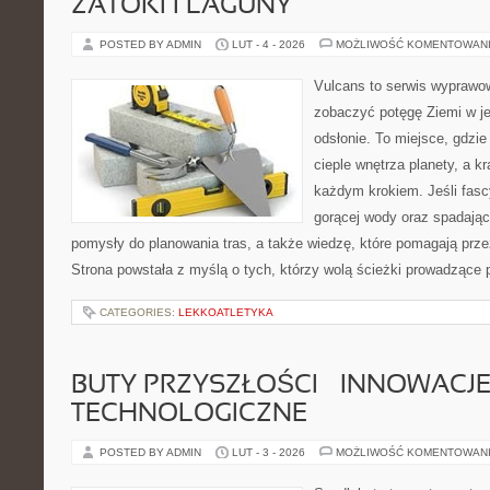
ZATOKI I LAGUNY
POSTED BY ADMIN
LUT - 4 - 2026
MOŻLIWOŚĆ KOMENTOWAN
Vulcans to serwis wyprawow
zobaczyć potęgę Ziemi w jej
odsłonie. To miejsce, gdzie 
cieple wnętrza planety, a kr
każdym krokiem. Jeśli fasc
gorącej wody oraz spadające
pomysły do planowania tras, a także wiedzę, które pomagają prz
Strona powstała z myślą o tych, którzy wolą ścieżki prowadzące 
CATEGORIES:
LEKKOATLETYKA
BUTY PRZYSZŁOŚCI – INNOWACJ
TECHNOLOGICZNE
POSTED BY ADMIN
LUT - 3 - 2026
MOŻLIWOŚĆ KOMENTOWAN