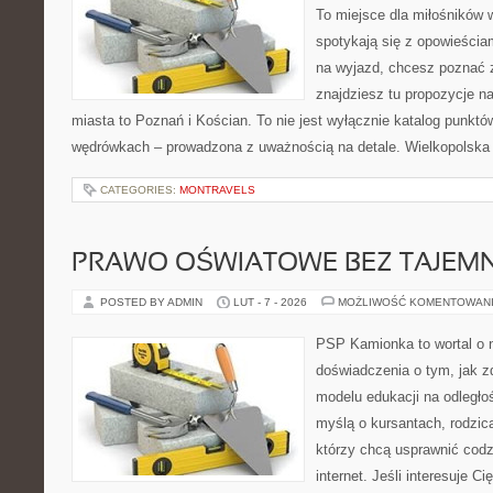
To miejsce dla miłośników
spotykają się z opowieścia
na wyjazd, chcesz poznać z
znajdziesz tu propozycje n
miasta to Poznań i Kościan. To nie jest wyłącznie katalog punktów
wędrówkach – prowadzona z uważnością na detale. Wielkopolska
CATEGORIES:
MONTRAVELS
PRAWO OŚWIATOWE BEZ TAJEMN
POSTED BY ADMIN
LUT - 7 - 2026
MOŻLIWOŚĆ KOMENTOWAN
PSP Kamionka to wortal o n
doświadczenia o tym, jak 
modelu edukacji na odległo
myślą o kursantach, rodzic
którzy chcą usprawnić codz
internet. Jeśli interesuje C