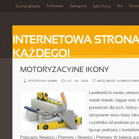
Archiwum
Kategorie
Dni
Stron
Strona główna
Spis Treści
INTERNETOWA STRONA
KAŻDEGO!
MOTORYZACYJNE IKONY
POSTED BY ADMIN
LUT - 19 - 2026
MOŻLIWOŚĆ KOMENTOWA
Landworld to serwis stworz
marek brandu Jaguar oraz m
przestrzeń dla tych, którzy
utrzymanie wozu klasy luks
czytelnika od podstaw po 
łącząc praktykę z kontekste
Polecamy Nowości i Premiery i Nowości i Premiery W świecie au