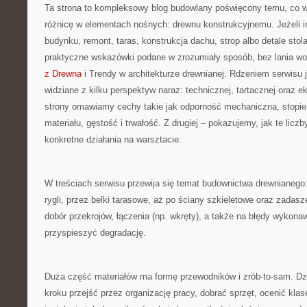
Ta strona to kompleksowy blog budowlany poświęcony temu, co w
różnicę w elementach nośnych: drewnu konstrukcyjnemu. Jeżeli i
budynku, remont, taras, konstrukcja dachu, strop albo detale stola
praktyczne wskazówki podane w zrozumiały sposób, bez lania w
z Drewna
i Trendy w architekturze drewnianej. Rdzeniem serwisu j
widziane z kilku perspektyw naraz: technicznej, tartacznej oraz ek
strony omawiamy cechy takie jak odporność mechaniczna, stopie
materiału, gęstość i trwałość. Z drugiej – pokazujemy, jak te liczb
konkretne działania na warsztacie.
W treściach serwisu przewija się temat budownictwa drewnianego
rygli, przez belki tarasowe, aż po ściany szkieletowe oraz zada
dobór przekrojów, łączenia (np. wkręty), a także na błędy wykonaw
przyspieszyć degradację.
Duża część materiałów ma formę przewodników i zrób-to-sam. Dz
kroku przejść przez organizację pracy, dobrać sprzęt, ocenić klas