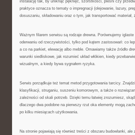
instalację tak, by uniknąć pęknięć, szorstkości, pleśni czy prze
praktyce oznacza to tematy o impregnacji (olejowanie, lazury, pre
dosuszaniu, składowaniu oraz o tym, jak transportować materiał, ż
Ważnym filarem serwisu są rodzaje drewna. Porównujemy iglaste 
oderwaniu od rzeczywistości, tylko pod kątem zastosowań: co lepi
a co na parkiet, elewację albo meble. Omawiamy także źródło dr
warunki siedliskowe, jak rozumieć układ włókien, kiedy przebarwie
wizualnym, a kiedy bywa sygnałem ryzyka.
Serwis porządkuje też temat metod przygotowania tarcicy. Znajdzie
klasyfikacji, struganiu, suszeniu komorowym, a także o rozwiąza
zależności od skali potrzeb. Dzięki temu łatwiej zrozumiesz, skąd 
dlaczego dwa podobne na pierwszy rzut oka elementy mogą zacho
po kilku miesiącach użytkowania.
Na stronie pojawiają się również treści z obszaru budowlanki, ale