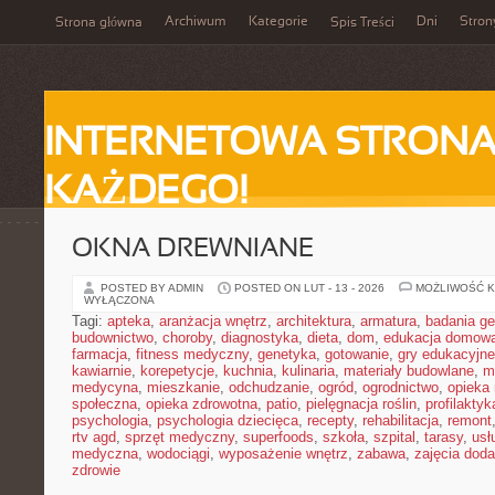
Archiwum
Kategorie
Dni
Stron
Strona główna
Spis Treści
INTERNETOWA STRONA
KAŻDEGO!
OKNA DREWNIANE
POSTED BY ADMIN
POSTED ON LUT - 13 - 2026
MOŻLIWOŚĆ 
WYŁĄCZONA
Tagi:
apteka
,
aranżacja wnętrz
,
architektura
,
armatura
,
badania g
budownictwo
,
choroby
,
diagnostyka
,
dieta
,
dom
,
edukacja domow
farmacja
,
fitness medyczny
,
genetyka
,
gotowanie
,
gry edukacyjne
kawiarnie
,
korepetycje
,
kuchnia
,
kulinaria
,
materiały budowlane
,
m
medycyna
,
mieszkanie
,
odchudzanie
,
ogród
,
ogrodnictwo
,
opieka
społeczna
,
opieka zdrowotna
,
patio
,
pielęgnacja roślin
,
profilaktyk
psychologia
,
psychologia dziecięca
,
recepty
,
rehabilitacja
,
remont
rtv agd
,
sprzęt medyczny
,
superfoods
,
szkoła
,
szpital
,
tarasy
,
usł
medyczna
,
wodociągi
,
wyposażenie wnętrz
,
zabawa
,
zajęcia dod
zdrowie