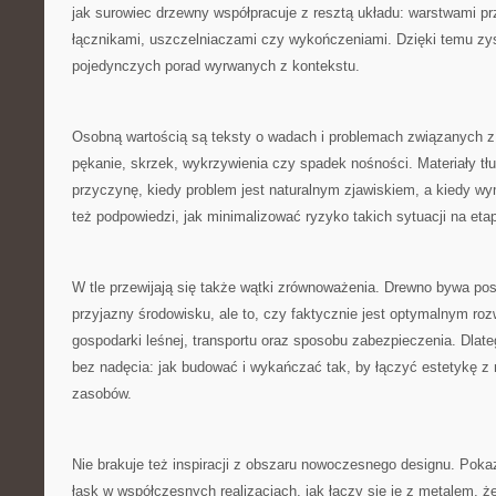
jak surowiec drzewny współpracuje z resztą układu: warstwami p
łącznikami, uszczelniaczami czy wykończeniami. Dzięki temu zy
pojedynczych porad wyrwanych z kontekstu.
Osobną wartością są teksty o wadach i problemach związanych z
pękanie, skrzek, wykrzywienia czy spadek nośności. Materiały tł
przyczynę, kiedy problem jest naturalnym zjawiskiem, a kiedy w
też podpowiedzi, jak minimalizować ryzyko takich sytuacji na eta
W tle przewijają się także wątki zrównoważenia. Drewno bywa pos
przyjazny środowisku, ale to, czy faktycznie jest optymalnym ro
gospodarki leśnej, transportu oraz sposobu zabezpieczenia. Dlate
bez nadęcia: jak budować i wykańczać tak, by łączyć estetykę 
zasobów.
Nie brakuje też inspiracji z obszaru nowoczesnego designu. Poka
łask w współczesnych realizacjach, jak łączy się je z metalem, ż