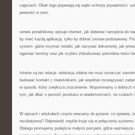
zajęciach. Obok tego pojawiają się wątki ochrony prywatności: us
pewność w sieci.
serwis poradnikowy opisuje również, jak dobierać narzędzia do nau
by mieć każdą aplikację, tylko by dobrać zestaw podstawowy. Pi
system: gdzie trzymać notatki, jak nazywać dokumenty, jak prow
ogarniać terminy oraz jak szybko zlokalizować potrzebne treści 
Istotne są też relacje. edukacja zdalna nie musi oznaczać samot
budować kontakt z rówieśnikami, jak wspólnie rozwiązywać zadan
w sposób, który zwiększa zrozumienie. Wspominamy o dobrych n
tym, jak dbać o jasność przekazu w wiadomościach, na czatach i
W opisach i artykułach często wracamy do pytania: co sprawia, że
rezultatywna? Odpowiedź zwykle kryje się w połączeniu systemu 
Dlatego promujemy podejście małymi porcjami, gdzie ważniejsze