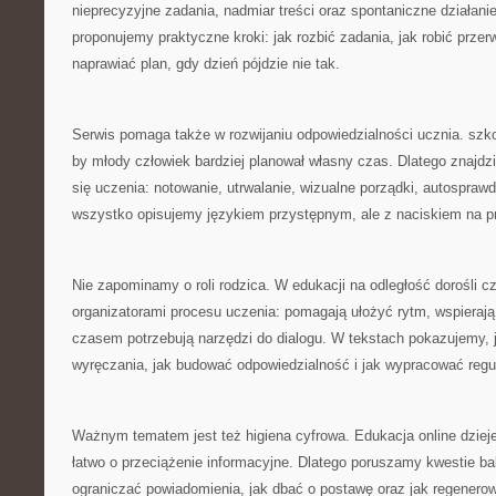
nieprecyzyjne zadania, nadmiar treści oraz spontaniczne działani
proponujemy praktyczne kroki: jak rozbić zadania, jak robić przerwy
naprawiać plan, gdy dzień pójdzie nie tak.
Serwis pomaga także w rozwijaniu odpowiedzialności ucznia. szk
by młody człowiek bardziej planował własny czas. Dlatego znajdz
się uczenia: notowanie, utrwalanie, wizualne porządki, autosprawd
wszystko opisujemy językiem przystępnym, ale z naciskiem na p
Nie zapominamy o roli rodzica. W edukacji na odległość dorośli cz
organizatorami procesu uczenia: pomagają ułożyć rytm, wspierają
czasem potrzebują narzędzi do dialogu. W tekstach pokazujemy, 
wyręczania, jak budować odpowiedzialność i jak wypracować reguły
Ważnym tematem jest też higiena cyfrowa. Edukacja online dzieje
łatwo o przeciążenie informacyjne. Dlatego poruszamy kwestie bal
ograniczać powiadomienia, jak dbać o postawę oraz jak regenero