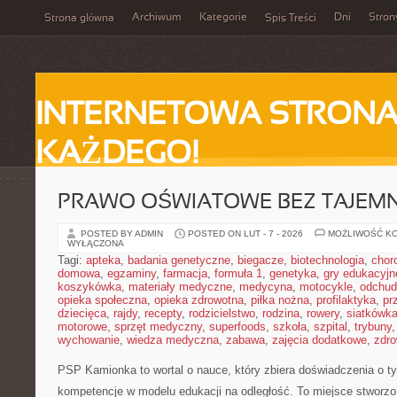
Archiwum
Kategorie
Dni
Stron
Strona główna
Spis Treści
INTERNETOWA STRONA
KAŻDEGO!
PRAWO OŚWIATOWE BEZ TAJEMN
POSTED BY ADMIN
POSTED ON LUT - 7 - 2026
MOŻLIWOŚĆ K
WYŁĄCZONA
Tagi:
apteka
,
badania genetyczne
,
biegacze
,
biotechnologia
,
chor
domowa
,
egzaminy
,
farmacja
,
formuła 1
,
genetyka
,
gry edukacyjn
koszykówka
,
materiały medyczne
,
medycyna
,
motocykle
,
odchud
opieka społeczna
,
opieka zdrowotna
,
piłka nożna
,
profilaktyka
,
pr
dziecięca
,
rajdy
,
recepty
,
rodzicielstwo
,
rodzina
,
rowery
,
siatkówk
motorowe
,
sprzęt medyczny
,
superfoods
,
szkoła
,
szpital
,
trybuny
wychowanie
,
wiedza medyczna
,
zabawa
,
zajęcia dodatkowe
,
zdro
PSP Kamionka to wortal o nauce, który zbiera doświadczenia o t
kompetencje w modelu edukacji na odległość. To miejsce stworzo