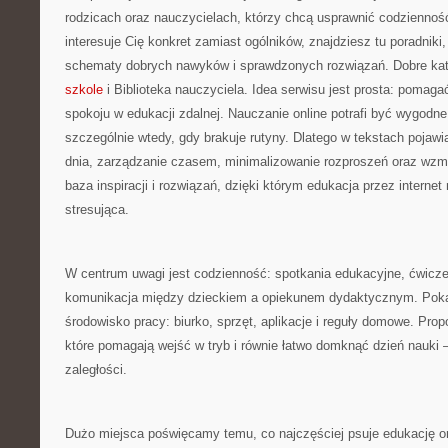
rodzicach oraz nauczycielach, którzy chcą usprawnić codzienność 
interesuje Cię konkret zamiast ogólników, znajdziesz tu poradniki,
schematy dobrych nawyków i sprawdzonych rozwiązań. Dobre kat
szkole
i Biblioteka nauczyciela. Idea serwisu jest prosta: pomaga
spokoju w edukacji zdalnej. Nauczanie online potrafi być wygodne
szczególnie wtedy, gdy brakuje rutyny. Dlatego w tekstach pojawia
dnia, zarządzanie czasem, minimalizowanie rozproszeń oraz wzma
baza inspiracji i rozwiązań, dzięki którym edukacja przez internet
stresująca.
W centrum uwagi jest codzienność: spotkania edukacyjne, ćwicze
komunikacja między dzieckiem a opiekunem dydaktycznym. Poka
środowisko pracy: biurko, sprzęt, aplikacje i reguły domowe. Prop
które pomagają wejść w tryb i równie łatwo domknąć dzień nauki 
zaległości.
Dużo miejsca poświęcamy temu, co najczęściej psuje edukację on