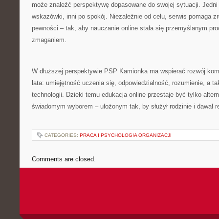
może znaleźć perspektywę dopasowane do swojej sytuacji. Jedni
wskazówki, inni po spokój. Niezależnie od celu, serwis pomaga zr
pewności – tak, aby nauczanie online stała się przemyślanym p
zmaganiem.
W dłuższej perspektywie PSP Kamionka ma wspierać rozwój kompe
lata: umiejętność uczenia się, odpowiedzialność, rozumienie, a t
technologii. Dzięki temu edukacja online przestaje być tylko altern
świadomym wyborem – ułożonym tak, by służył rodzinie i dawał re
CATEGORIES:
PRACA I PSYCHOLOGIA ORGANIZACJI
Comments are closed.