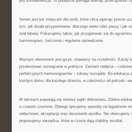
jest konsekwencja. To podejście pomaga uniknąć przeciążenia i bu
Serwis jest też miejscem dla osób, które chcą ogarnąć proces u
tym, jak działa przypominanie, dlaczego warto robić pauzy i jak
miał łatwiej. Pokazujemy także, jak przygotować się do egzaminu
harmonogram, ćwiczenia i regularne sprawdzanie.
Ważnym elementem jest język: stawiamy na czytelność. Każdy 
przetestować rozwiązanie w praktyce. Zamiast nadęcia – codzien
perfekcyjnych harmonogramów – zdrowy rozsądek. Bo edukacja on
każdym domu, dla każdego dziecka, w zależności od potrzeb i w
W tekstach pojawiają się również wątki dobrostanu. Zdalna edukac
a czasem znużenie. Dlatego opisujemy sposoby na łagodzenie stre
oddechowe, akceptację oraz docenianie wysiłku. Nie obiecujemy
proponujemy narzędzia, które w czasie dają stabilny rezultat.